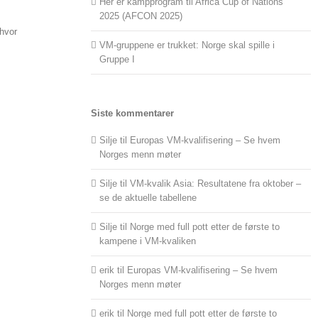
Her er kampprogram til Africa Cup of Nations
2025 (AFCON 2025)
 hvor
VM-gruppene er trukket: Norge skal spille i
Gruppe I
Siste kommentarer
Silje
til
Europas VM-kvalifisering – Se hvem
Norges menn møter
Silje
til
VM-kvalik Asia: Resultatene fra oktober –
se de aktuelle tabellene
Silje
til
Norge med full pott etter de første to
kampene i VM-kvaliken
erik
til
Europas VM-kvalifisering – Se hvem
Norges menn møter
erik
til
Norge med full pott etter de første to