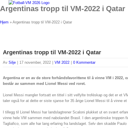
Skip
Argentinas tropp til VM-2022 i Qatar
to
content
Hjem
»
Argentinas tropp til VM-2022 i Qatar
Argentinas tropp til VM-2022 i Qatar
Av
Silje
|
17 november, 2022
|
VM 2022
|
0 Kommentar
Argentina er en av de store forhåndsfavorittene til å vinne VM i 2022,
består av sammen med Lionel Messi ved roret.
Lionel Messi mangler fortsatt en tittel i sitt velfylte troféskap og det er et 
taler også for at dette er siste sjanse for 35 årige Lionel Messi til å vinne
I tillegg til Lionel Messi har landslagtrener Scaloni plukket ut en svært erfa
vinne hele VM sammen med nabolandet Brasil. I den argentinske troppen fi
Tagliafico, som alle har lang erfaring fra landslaget. Selv den skadde Paulo 