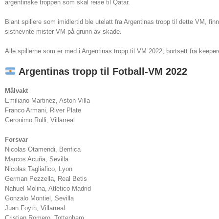
argentinske troppen som skal reise til Qatar.
Blant spillere som imidlertid ble utelatt fra Argentinas tropp til dette VM, 
sistnevnte mister VM på grunn av skade.
Alle spillerne som er med i Argentinas tropp til VM 2022, bortsett fra keepere
Argentinas tropp til Fotball-VM 2022
Målvakt
Emiliano Martinez, Aston Villa
Franco Armani, River Plate
Geronimo Rulli, Villarreal
Forsvar
Nicolas Otamendi, Benfica
Marcos Acuña, Sevilla
Nicolas Tagliafico, Lyon
German Pezzella, Real Betis
Nahuel Molina, Atlético Madrid
Gonzalo Montiel, Sevilla
Juan Foyth, Villarreal
Cristian Romero, Tottenham