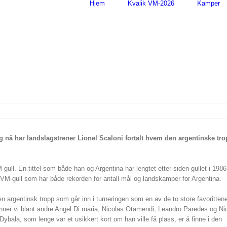
Hjem
Kvalik VM-2026
Kamper
 og nå har landslagstrener Lionel Scaloni fortalt hvem den argentinske tr
VM-gull. En tittel som både han og Argentina har lengtet etter siden gullet i 198
 et VM-gull som har både rekorden for antall mål og landskamper for Argentina.
ren argentinsk tropp som går inn i turneringen som en av de to store favorittene 
nner vi blant andre Angel Di maria, Nicolas Otamendi, Leandro Paredes og Ni
Dybala, som lenge var et usikkert kort om han ville få plass, er å finne i den