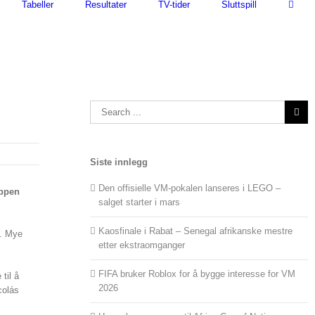
Tabeller
Resultater
TV-tider
Sluttspill
Search
for:
Siste innlegg
Den offisielle VM-pokalen lanseres i LEGO –
oppen
salget starter i mars
Kaosfinale i Rabat – Senegal afrikanske mestre
6. Mye
etter ekstraomganger
FIFA bruker Roblox for å bygge interesse for VM
til å
2026
colás