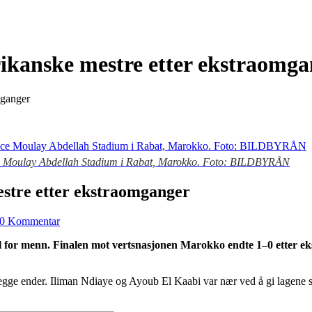
rikanske mestre etter ekstraomg
mganger
ince Moulay Abdellah Stadium i Rabat, Marokko. Foto: BILDBYRÅN
estre etter ekstraomganger
0 Kommentar
all for menn. Finalen mot vertsnasjonen Marokko endte 1–0 etter e
r i begge ender. Iliman Ndiaye og Ayoub El Kaabi var nær ved å gi lag