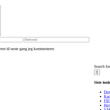
seren til neste gang jeg kommenterer.
Search for
Siste innl
Den
Kao
FIF
Her
VM-