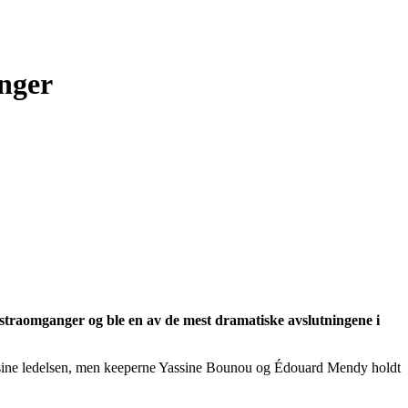
anger
kstraomganger og ble en av de mest dramatiske avslutningene i
ene sine ledelsen, men keeperne Yassine Bounou og Édouard Mendy holdt