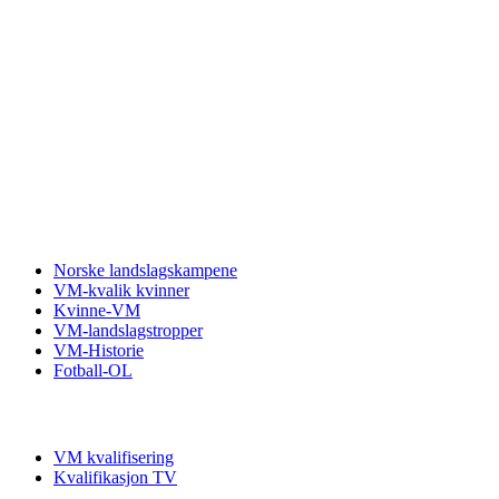
Fotball VM
Norske landslagskampene
VM-kvalik kvinner
Kvinne-VM
VM-landslagstropper
VM-Historie
Fotball-OL
VM kvalifisering
VM kvalifisering
Kvalifikasjon TV