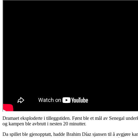
Dramaet eksploderte i tilleggstiden. Først ble et mål av Senegal underk
og kampen ble avbrutt i nesten 20 minutter.
Da spillet ble gjenopptatt, hadde Brahim Díaz sjansen til å avgjøre k