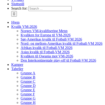
Sluttspill
Search for:
Hjem
Kvalik VM-2026
Norges VM-kvalifisering Menn
Kvaliken for Europa til VM-2026
Sør-Amerikas kvalik til Fotball-VM 2026
Nord- og mellom-Amerikas kvalik til Fotball-VM 2026
Afrikas kvalik til Fotball-VM 2026
Asias kvalik til Fotball-VM 2026
Kvaliken til Oseania mot VM-2026
Den Interkontinentale play-off til Fotball-VM 2026
Kamper
Tabeller
Gruppe A
Gruppe B
Gruppe C
Gruppe D
Gruppe E
Gruppe F
Gruppe G
Gruppe H