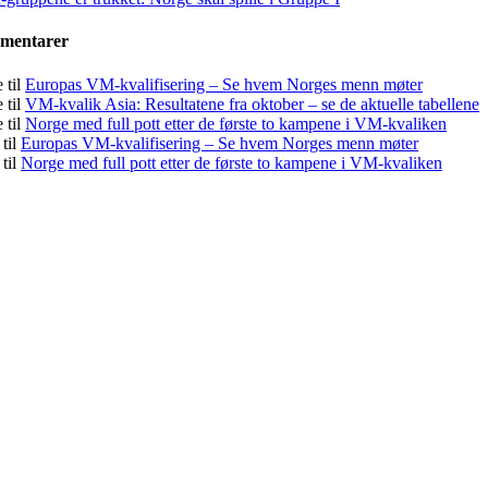
mmentarer
e
til
Europas VM-kvalifisering – Se hvem Norges menn møter
e
til
VM-kvalik Asia: Resultatene fra oktober – se de aktuelle tabellene
e
til
Norge med full pott etter de første to kampene i VM-kvaliken
til
Europas VM-kvalifisering – Se hvem Norges menn møter
til
Norge med full pott etter de første to kampene i VM-kvaliken