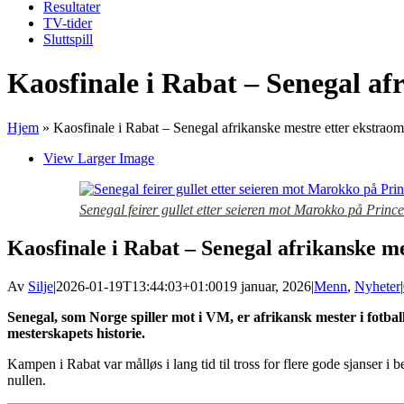
Resultater
TV-tider
Sluttspill
Kaosfinale i Rabat – Senegal af
Hjem
»
Kaosfinale i Rabat – Senegal afrikanske mestre etter ekstrao
View Larger Image
Senegal feirer gullet etter seieren mot Marokko på Pr
Kaosfinale i Rabat – Senegal afrikanske m
Av
Silje
|
2026-01-19T13:44:03+01:00
19 januar, 2026
|
Menn
,
Nyheter
|
Senegal, som Norge spiller mot i VM, er afrikansk mester i fotb
mesterskapets historie.
Kampen i Rabat var målløs i lang tid til tross for flere gode sjanse
nullen.