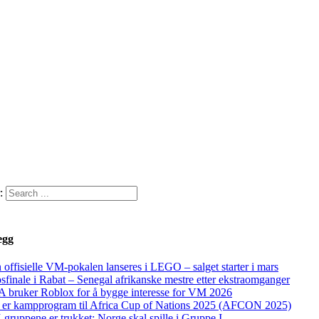
:
egg
 offisielle VM-pokalen lanseres i LEGO – salget starter i mars
sfinale i Rabat – Senegal afrikanske mestre etter ekstraomganger
A bruker Roblox for å bygge interesse for VM 2026
 er kampprogram til Africa Cup of Nations 2025 (AFCON 2025)
gruppene er trukket: Norge skal spille i Gruppe I