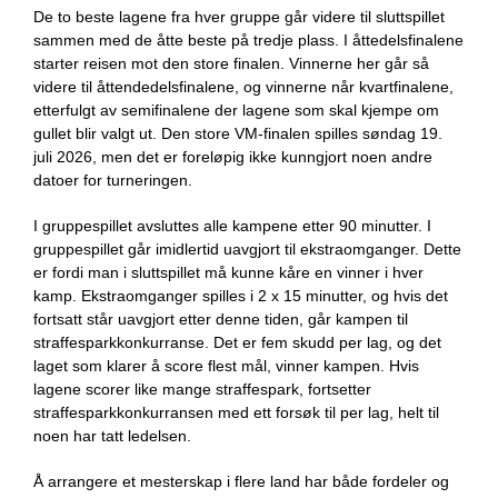
De to beste lagene fra hver gruppe går videre til sluttspillet
sammen med de åtte beste på tredje plass. I åttedelsfinalene
starter reisen mot den store finalen. Vinnerne her går så
videre til åttendedelsfinalene, og vinnerne når kvartfinalene,
etterfulgt av semifinalene der lagene som skal kjempe om
gullet blir valgt ut. Den store VM-finalen spilles søndag 19.
juli 2026, men det er foreløpig ikke kunngjort noen andre
datoer for turneringen.
I gruppespillet avsluttes alle kampene etter 90 minutter. I
gruppespillet går imidlertid uavgjort til ekstraomganger. Dette
er fordi man i sluttspillet må kunne kåre en vinner i hver
kamp. Ekstraomganger spilles i 2 x 15 minutter, og hvis det
fortsatt står uavgjort etter denne tiden, går kampen til
straffesparkkonkurranse. Det er fem skudd per lag, og det
laget som klarer å score flest mål, vinner kampen. Hvis
lagene scorer like mange straffespark, fortsetter
straffesparkkonkurransen med ett forsøk til per lag, helt til
noen har tatt ledelsen.
Å arrangere et mesterskap i flere land har både fordeler og