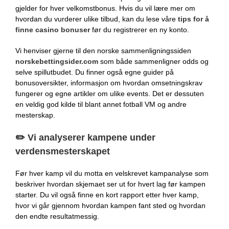
gjelder for hver velkomstbonus. Hvis du vil lære mer om
hvordan du vurderer ulike tilbud, kan du lese våre
tips for å
finne casino bonuser
før du registrerer en ny konto.
Vi henviser gjerne til den norske sammenligningssiden
norskebettingsider.com
som både sammenligner odds og
selve spillutbudet. Du finner også egne guider på
bonusoversikter, informasjon om hvordan omsetningskrav
fungerer og egne artikler om ulike events. Det er dessuten
en veldig god kilde til blant annet fotball VM og andre
mesterskap.
✏️ Vi analyserer kampene under
verdensmesterskapet
Før hver kamp vil du motta en velskrevet kampanalyse som
beskriver hvordan skjemaet ser ut for hvert lag før kampen
starter. Du vil også finne en kort rapport etter hver kamp, ​​
hvor vi går gjennom hvordan kampen fant sted og hvordan
den endte resultatmessig.