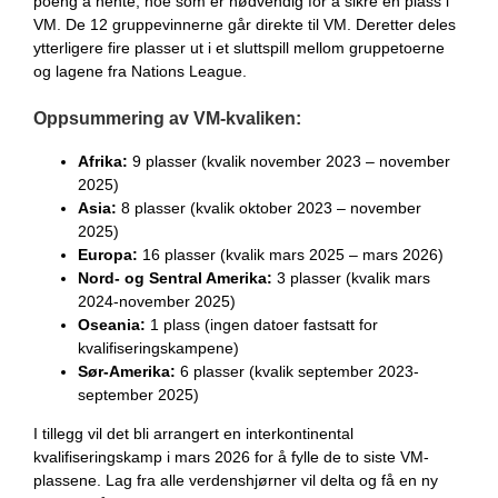
poeng å hente, noe som er nødvendig for å sikre en plass i
VM. De 12 gruppevinnerne går direkte til VM. Deretter deles
ytterligere fire plasser ut i et sluttspill mellom gruppetoerne
og lagene fra Nations League.
Oppsummering av VM-kvaliken:
Afrika:
9 plasser (kvalik november 2023 – november
2025)
Asia:
8 plasser (kvalik oktober 2023 – november
2025)
Europa:
16 plasser (kvalik mars 2025 – mars 2026)
Nord- og Sentral Amerika:
3 plasser (kvalik mars
2024-november 2025)
Oseania:
1 plass (ingen datoer fastsatt for
kvalifiseringskampene)
Sør-Amerika:
6 plasser (kvalik september 2023-
september 2025)
I tillegg vil det bli arrangert en interkontinental
kvalifiseringskamp i mars 2026 for å fylle de to siste VM-
plassene. Lag fra alle verdenshjørner vil delta og få en ny