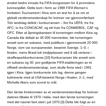
ønsket bedre innsats fra FIFA-kongressen for å promotere
kvinnespillet. Dette kom i form av 1988 FIFA Women’s
Invitation Tournament i Kina som en test for å se om et
globalt verdensmesterskap for kvinner var gjennomførbart.
Tolv landslag deltok i konkurransen – fire fra UEFA, tre fra
AFC, to fra CONCACAF, og ett hver fra CONMEBOL, CAF og
OFC. Etter at åpningskampen til turneringen mellom Kina og
Canada ble deltatt av 45 000 mennesker, ble turneringen
ansett som en suksess, med publikum i gjennomsnitt 20 000.
Norge, som var europamester, beseiret Sverige, 1–0, i
finalen, mens Brasil tok tredjeplassen ved å slå vertene i
straffesparkkonkurranse.[10] Konkurransen ble ansett som
en suksess og 30. juni godkjente FIFA etableringen av et
offisielt verdensmesterskap, som skulle finne sted i 1991
igjen i Kina. Igjen konkurrerte tolv lag, denne gangen
kulminerte med at USA beseiret Norge i finalen, 2–1, med
Michelle Akers som scoret to mål.
Den første forekomsten av et verdensmesterskap for kvinner
dateres tilbake til 1970 i Italia, med den første turneringen
med det navnet fant sted i juli 1970.[3] Dette ble fulgt av en