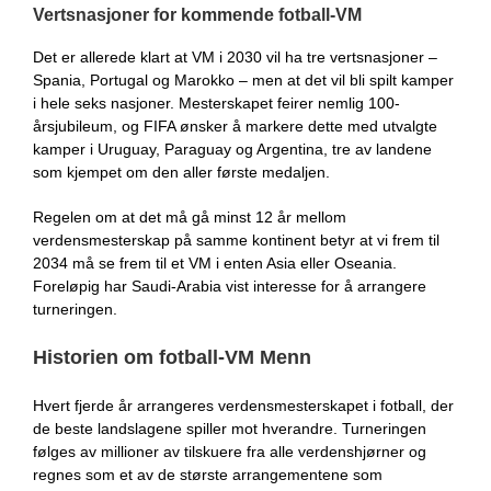
Vertsnasjoner for kommende fotball-VM
Det er allerede klart at VM i 2030 vil ha tre vertsnasjoner –
Spania, Portugal og Marokko – men at det vil bli spilt kamper
i hele seks nasjoner. Mesterskapet feirer nemlig 100-
årsjubileum, og FIFA ønsker å markere dette med utvalgte
kamper i Uruguay, Paraguay og Argentina, tre av landene
som kjempet om den aller første medaljen.
Regelen om at det må gå minst 12 år mellom
verdensmesterskap på samme kontinent betyr at vi frem til
2034 må se frem til et VM i enten Asia eller Oseania.
Foreløpig har Saudi-Arabia vist interesse for å arrangere
turneringen.
Historien om fotball-VM Menn
Hvert fjerde år arrangeres verdensmesterskapet i fotball, der
de beste landslagene spiller mot hverandre. Turneringen
følges av millioner av tilskuere fra alle verdenshjørner og
regnes som et av de største arrangementene som