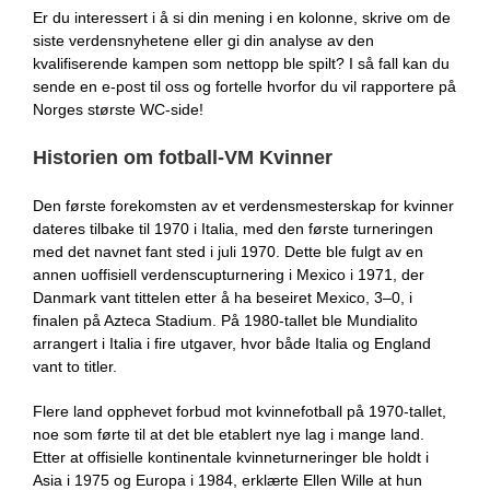
Er du interessert i å si din mening i en kolonne, skrive om de
siste verdensnyhetene eller gi din analyse av den
kvalifiserende kampen som nettopp ble spilt? I så fall kan du
sende en e-post til oss og fortelle hvorfor du vil rapportere på
Norges største WC-side!
Historien om fotball-VM Kvinner
Den første forekomsten av et verdensmesterskap for kvinner
dateres tilbake til 1970 i Italia, med den første turneringen
med det navnet fant sted i juli 1970. Dette ble fulgt av en
annen uoffisiell verdenscupturnering i Mexico i 1971, der
Danmark vant tittelen etter å ha beseiret Mexico, 3–0, i
finalen på Azteca Stadium. På 1980-tallet ble Mundialito
arrangert i Italia i fire utgaver, hvor både Italia og England
vant to titler.
Flere land opphevet forbud mot kvinnefotball på 1970-tallet,
noe som førte til at det ble etablert nye lag i mange land.
Etter at offisielle kontinentale kvinneturneringer ble holdt i
Asia i 1975 og Europa i 1984, erklærte Ellen Wille at hun