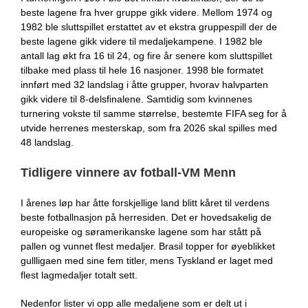
beste lagene fra hver gruppe gikk videre. Mellom 1974 og
1982 ble sluttspillet erstattet av et ekstra gruppespill der de
beste lagene gikk videre til medaljekampene. I 1982 ble
antall lag økt fra 16 til 24, og fire år senere kom sluttspillet
tilbake med plass til hele 16 nasjoner. 1998 ble formatet
innført med 32 landslag i åtte grupper, hvorav halvparten
gikk videre til 8-delsfinalene. Samtidig som kvinnenes
turnering vokste til samme størrelse, bestemte FIFA seg for å
utvide herrenes mesterskap, som fra 2026 skal spilles med
48 landslag.
Tidligere vinnere av fotball-VM Menn
I årenes løp har åtte forskjellige land blitt kåret til verdens
beste fotballnasjon på herresiden. Det er hovedsakelig de
europeiske og søramerikanske lagene som har stått på
pallen og vunnet flest medaljer. Brasil topper for øyeblikket
gullligaen med sine fem titler, mens Tyskland er laget med
flest lagmedaljer totalt sett.
Nedenfor lister vi opp alle medaljene som er delt ut i