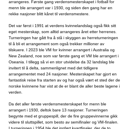
arrangeres. Første gang verdensmesterskapet i fotball for
menn ble arrangert var i 1930, og siden den gang har en
rekke nasjoner blitt kåret til verdensmestere.
Det var først i 1991 at verdens kvinnelandslag også fikk sitt
eget mesterskap, som alltid arrangeres året etter herrenes.
Turneringen har gått fra å stå i skyggen av herreturneringen
til å bli et arrangement som også trekker millioner av
tilskuere. I 2023 ble VM for kvinner arrangert i Australia og
New Zealand, noe som var første gang et VM ble arrangert i
Oseania. I tillegg så vi en stor utvidelse da 32 landslag ble
invitert til å delta, sammenlignet med det tidligere
arrangementet med 24 nasjoner. Mesterskapet har gjort en
fantastisk reise fra starten av og har også vært et sted der de
norske kvinnene har vist at de er blant de aller beste lagene i
verden.
Da det aller første verdensmesterskapet for menn ble
arrangert i 1930, deltok bare 13 nasjoner. Turneringen
begynte med et gruppespill, der de fire gruppevinnerne gikk
videre til sluttspillet, som besto av semifinaler og VM-finalen.
I turneringen i 1954 ble det innført kvartfinaler, der de to