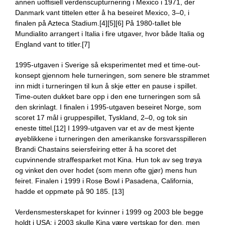
annen uoffisiell verdenscupturnering i Mexico i 1971, der
Danmark vant tittelen etter å ha beseiret Mexico, 3–0, i
finalen på Azteca Stadium.[4][5][6] På 1980-tallet ble
Mundialito arrangert i Italia i fire utgaver, hvor både Italia og
England vant to titler.[7]
1995-utgaven i Sverige så eksperimentet med et time-out-
konsept gjennom hele turneringen, som senere ble strammet
inn midt i turneringen til kun å skje etter en pause i spillet.
Time-outen dukket bare opp i den ene turneringen som så
den skrinlagt. I finalen i 1995-utgaven beseiret Norge, som
scoret 17 mål i gruppespillet, Tyskland, 2–0, og tok sin
eneste tittel.[12] I 1999-utgaven var et av de mest kjente
øyeblikkene i turneringen den amerikanske forsvarsspilleren
Brandi Chastains seiersfeiring etter å ha scoret det
cupvinnende straffesparket mot Kina. Hun tok av seg trøya
og vinket den over hodet (som menn ofte gjør) mens hun
feiret. Finalen i 1999 i Rose Bowl i Pasadena, California,
hadde et oppmøte på 90 185. [13]
Verdensmesterskapet for kvinner i 1999 og 2003 ble begge
holdt i USA; i 2003 skulle Kina være vertskap for den, men