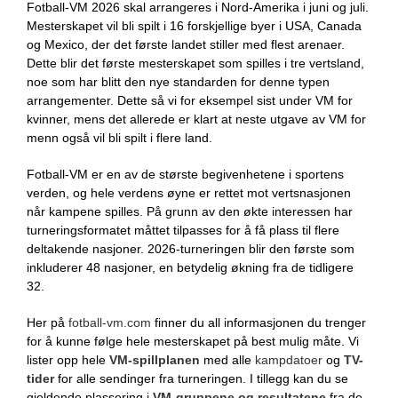
Fotball-VM 2026 skal arrangeres i Nord-Amerika i juni og juli.
Mesterskapet vil bli spilt i 16 forskjellige byer i USA, Canada
og Mexico, der det første landet stiller med flest arenaer.
Dette blir det første mesterskapet som spilles i tre vertsland,
noe som har blitt den nye standarden for denne typen
arrangementer. Dette så vi for eksempel sist under VM for
kvinner, mens det allerede er klart at neste utgave av VM for
menn også vil bli spilt i flere land.
Fotball-VM er en av de største begivenhetene i sportens
verden, og hele verdens øyne er rettet mot vertsnasjonen
når kampene spilles. På grunn av den økte interessen har
turneringsformatet måttet tilpasses for å få plass til flere
deltakende nasjoner. 2026-turneringen blir den første som
inkluderer 48 nasjoner, en betydelig økning fra de tidligere
32.
Her på
fotball-vm.com
finner du all informasjonen du trenger
for å kunne følge hele mesterskapet på best mulig måte. Vi
lister opp hele
VM-spillplanen
med alle
kampdatoer
og
TV-
tider
for alle sendinger fra turneringen. I tillegg kan du se
gjeldende plassering i
VM-gruppene og resultatene
fra de