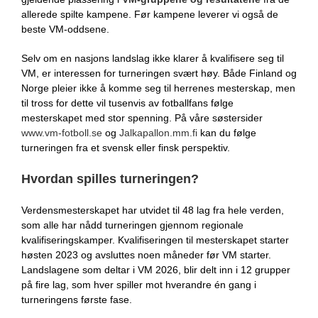
allerede spilte kampene. Før kampene leverer vi også de
beste VM-oddsene.
Selv om en nasjons landslag ikke klarer å kvalifisere seg til
VM, er interessen for turneringen svært høy. Både Finland og
Norge pleier ikke å komme seg til herrenes mesterskap, men
til tross for dette vil tusenvis av fotballfans følge
mesterskapet med stor spenning. På våre søstersider
www.vm-fotboll.se
og
Jalkapallon.mm.fi
kan du følge
turneringen fra et svensk eller finsk perspektiv.
Hvordan spilles turneringen?
Verdensmesterskapet har utvidet til 48 lag fra hele verden,
som alle har nådd turneringen gjennom regionale
kvalifiseringskamper. Kvalifiseringen til mesterskapet starter
høsten 2023 og avsluttes noen måneder før VM starter.
Landslagene som deltar i VM 2026, blir delt inn i 12 grupper
på fire lag, som hver spiller mot hverandre én gang i
turneringens første fase.