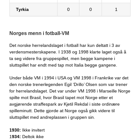
Tyrkia
0
0
1
Norges menn i fotball-VM
Det norske herrelandslaget i fotball har kun deltatt i 3 av
verdensmesterskapene. I 1938 og 1998 klarte laget også å
ta seg videre fra gruppespillet, men begge kampene i
sluttspillet har endt med tap mot Italia begge gangene.
Under både VM i 1994 i USA og VM 1998 i Frankrike var det
den norske trenerlegenden Egil ‘Drillo’ Olsen som var trener
for herrelandslaget. Det var under VM 1998 i Marseille Norge
spilte mot Brasil, hvor Brasil tapet mot Norge etter et
avgjørende straffespark av Kjetil Rekdal i siste ordinære
spilleminutt. Dette gjorde at Norge også gikk videre til
sluttspillet med andreplassen i gruppen sin.
1930:
Ikke invitert
1
934:
Deltok ikke