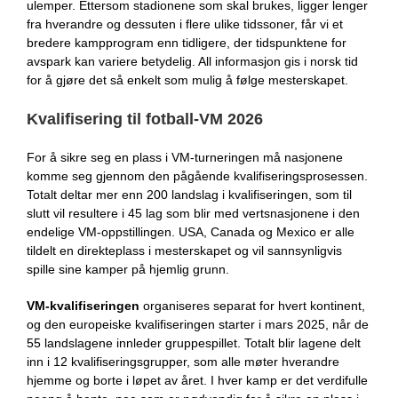
ulemper. Ettersom stadionene som skal brukes, ligger lenger
fra hverandre og dessuten i flere ulike tidssoner, får vi et
bredere kampprogram enn tidligere, der tidspunktene for
avspark kan variere betydelig. All informasjon gis i norsk tid
for å gjøre det så enkelt som mulig å følge mesterskapet.
Kvalifisering til fotball-VM 2026
For å sikre seg en plass i VM-turneringen må nasjonene
komme seg gjennom den pågående kvalifiseringsprosessen.
Totalt deltar mer enn 200 landslag i kvalifiseringen, som til
slutt vil resultere i 45 lag som blir med vertsnasjonene i den
endelige VM-oppstillingen. USA, Canada og Mexico er alle
tildelt en direkteplass i mesterskapet og vil sannsynligvis
spille sine kamper på hjemlig grunn.
VM-kvalifiseringen
organiseres separat for hvert kontinent,
og den europeiske kvalifiseringen starter i mars 2025, når de
55 landslagene innleder gruppespillet. Totalt blir lagene delt
inn i 12 kvalifiseringsgrupper, som alle møter hverandre
hjemme og borte i løpet av året. I hver kamp er det verdifulle