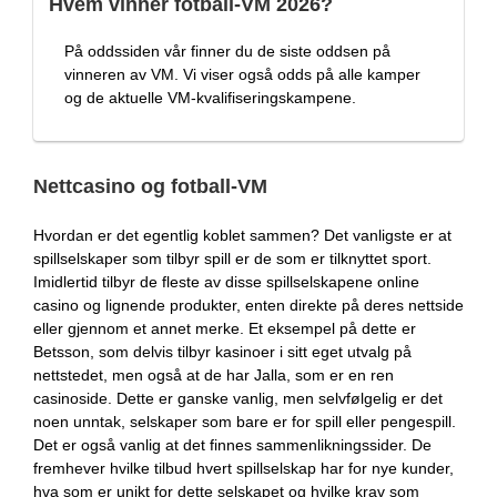
Hvem vinner fotball-VM 2026?
På oddssiden vår finner du de siste oddsen på
vinneren av VM. Vi viser også odds på alle kamper
og de aktuelle VM-kvalifiseringskampene.
Nettcasino og fotball-VM
Hvordan er det egentlig koblet sammen? Det vanligste er at
spillselskaper som tilbyr spill er de som er tilknyttet sport.
Imidlertid tilbyr de fleste av disse spillselskapene online
casino og lignende produkter, enten direkte på deres nettside
eller gjennom et annet merke. Et eksempel på dette er
Betsson, som delvis tilbyr kasinoer i sitt eget utvalg på
nettstedet, men også at de har Jalla, som er en ren
casinoside. Dette er ganske vanlig, men selvfølgelig er det
noen unntak, selskaper som bare er for spill eller pengespill.
Det er også vanlig at det finnes sammenlikningssider. De
fremhever hvilke tilbud hvert spillselskap har for nye kunder,
hva som er unikt for dette selskapet og hvilke krav som