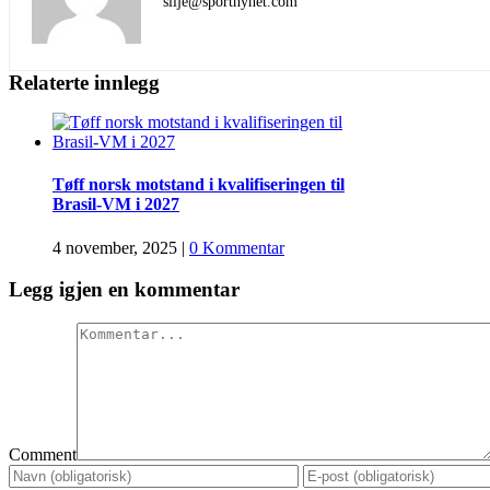
silje@sportnyhet.com
Relaterte innlegg
Tøff norsk motstand i kvalifiseringen til
Brasil-VM i 2027
4 november, 2025
|
0 Kommentar
Legg igjen en kommentar
J17-VM, med Norge, er i gang
19 oktober, 2025
|
0 Kommentar
Brasil vant Copa América Femenina, igjen
Comment
6 august, 2025
|
0 Kommentar