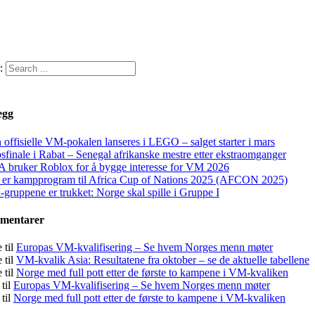
:
egg
 offisielle VM-pokalen lanseres i LEGO – salget starter i mars
sfinale i Rabat – Senegal afrikanske mestre etter ekstraomganger
A bruker Roblox for å bygge interesse for VM 2026
 er kampprogram til Africa Cup of Nations 2025 (AFCON 2025)
gruppene er trukket: Norge skal spille i Gruppe I
mmentarer
e
til
Europas VM-kvalifisering – Se hvem Norges menn møter
e
til
VM-kvalik Asia: Resultatene fra oktober – se de aktuelle tabellene
e
til
Norge med full pott etter de første to kampene i VM-kvaliken
til
Europas VM-kvalifisering – Se hvem Norges menn møter
til
Norge med full pott etter de første to kampene i VM-kvaliken