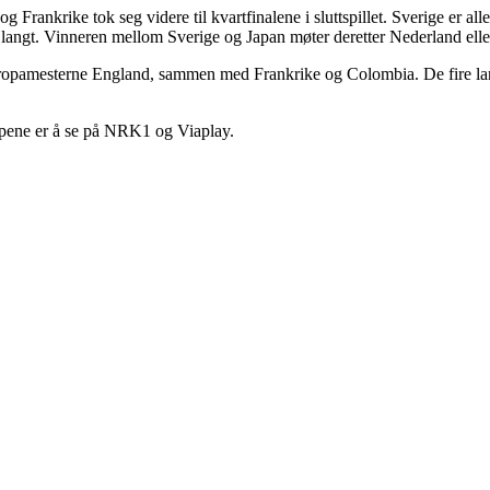
g Frankrike tok seg videre til kvartfinalene i sluttspillet. Sverige er a
angt. Vinneren mellom Sverige og Japan møter deretter Nederland eller
g europamesterne England, sammen med Frankrike og Colombia. De fire la
pene er å se på NRK1 og Viaplay.