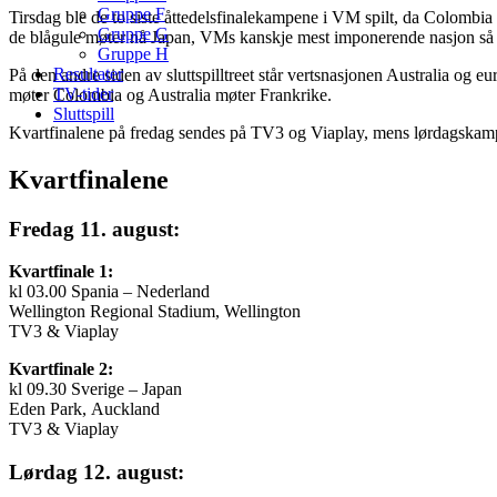
Gruppe F
Tirsdag ble de to siste åttedelsfinalekampene i VM spilt, da Colombia o
Gruppe G
de blågule møter nå Japan, VMs kanskje mest imponerende nasjon så l
Gruppe H
Resultater
På den andre siden av sluttspilltreet står vertsnasjonen Australia o
TV-tider
møter Colombia og Australia møter Frankrike.
Sluttspill
Kvartfinalene på fredag sendes på TV3 og Viaplay, mens lørdagskam
Kvartfinalene
Fredag 11. august:
Kvartfinale 1:
kl 03.00 Spania – Nederland
Wellington Regional Stadium, Wellington
TV3 & Viaplay
Kvartfinale 2:
kl 09.30 Sverige – Japan
Eden Park, Auckland
TV3 & Viaplay
Lørdag 12. august: