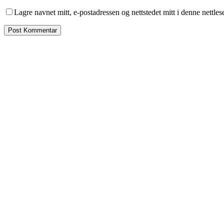
Lagre navnet mitt, e-postadressen og nettstedet mitt i denne nettle
Nigeria vinner Women’s AFCON 2024
27 juli, 2025
|
0 Kommentar