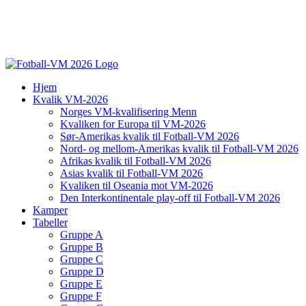
Hjem
Kvalik VM-2026
Norges VM-kvalifisering Menn
Kvaliken for Europa til VM-2026
Sør-Amerikas kvalik til Fotball-VM 2026
Nord- og mellom-Amerikas kvalik til Fotball-VM 2026
Afrikas kvalik til Fotball-VM 2026
Asias kvalik til Fotball-VM 2026
Kvaliken til Oseania mot VM-2026
Den Interkontinentale play-off til Fotball-VM 2026
Kamper
Tabeller
Gruppe A
Gruppe B
Gruppe C
Gruppe D
Gruppe E
Gruppe F