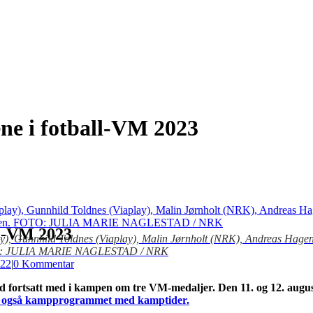
lene i fotball-VM 2023
all-VM 2023
ay), Gunnhild Toldnes (Viaplay), Malin Jørnholt (NRK), Andreas Hagen
OTO: JULIA MARIE NAGLESTAD / NRK
22
|
0 Kommentar
and fortsatt med i kampen om tre VM-medaljer. Den 11. og 12. august
 også kampprogrammet med kamptider.