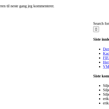
seren til neste gang jeg kommenterer.
Search for
Siste innl
Den
Kao
FIF
Her
VM-
Siste ko
Silj
Silj
Silj
erik
erik