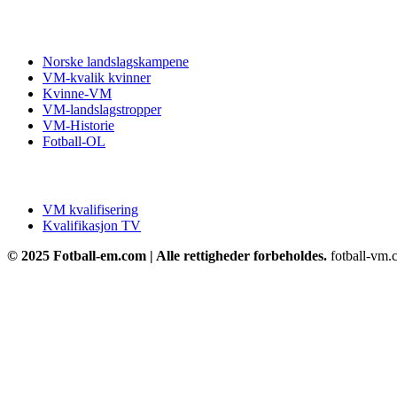
Fotball VM
Norske landslagskampene
VM-kvalik kvinner
Kvinne-VM
VM-landslagstropper
VM-Historie
Fotball-OL
VM kvalifisering
VM kvalifisering
Kvalifikasjon TV
© 2025 Fotball-em.com | Alle rettigheder forbeholdes.
fotball-vm.c