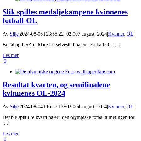
Slik spilles medaljekampene kvinnenes
fotball-OL
Av
Silje
|
2024-08-06T23:55:22+02:00
7 august, 2024
|
Kvinner
,
OL
|
Brasil og USA er klare for selveste finalen i Fotball-OL [...]
Les mer
0
Resultat kvarten, og semifinalene
kvinnenes OL-2024
Av
Silje
|
2024-08-04T16:57:17+02:00
4 august, 2024
|
Kvinner
,
OL
|
Det ble spilt fire kvartfinaler i den olympiske fotballturneringen for
[...]
Les mer
0