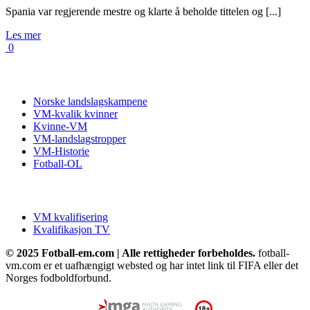
Spania var regjerende mestre og klarte å beholde tittelen og [...]
Les mer
0
Fotball VM
Norske landslagskampene
VM-kvalik kvinner
Kvinne-VM
VM-landslagstropper
VM-Historie
Fotball-OL
VM kvalifisering
VM kvalifisering
Kvalifikasjon TV
© 2025 Fotball-em.com | Alle rettigheder forbeholdes.
fotball-
vm.com er et uafhængigt websted og har intet link til FIFA eller det
Norges fodboldforbund.