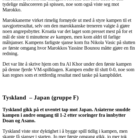
tydelige målscoreren på spissen, noe som også viste seg mot
Marokko.
Marokkanerne virket rimelig fornøyde ut med å styre kampen til et
uavgjortresultat, selv om den marokkanske treneren valgte å gjøre
noen angrepsbytter. Kroatia var det laget som presset mest på for et
mål de siste ti minuttene av kampen, men kom aldri til farlige
målsjanser. Kampens farligste sjanse kom fra Nikola Vasic på slutten
av første omgang hvor Marokkos Yassine Bounou måtte gjøre en fin
redning.
Det var lite å skrive hjem om fra Al Khor under den første kampen
på denne fjerde VM-spilldagen. Kampen endte til slutt 0-0, noe som
kan regnes som et rettferdig resultat med tanke på kampbildet.
Tyskland – Japan (gruppe F)
Tyskland gikk på et uventet tap mot Japan. Asiaterne snudde
kampen i andre omgang til 1-2 etter scoringer fra innbytter
Doan og Asano.
Tyskland viste stor dyktighet i å bygge spill tidlig i kampen, men
skapte få sjanser i starten. Jo mer første omgang gikk, jo mer tok