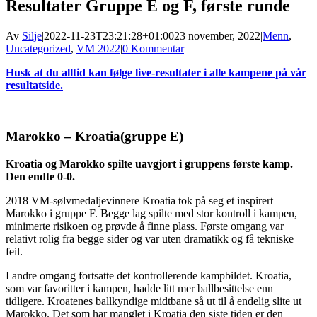
Resultater Gruppe E og F, første runde
Av
Silje
|
2022-11-23T23:21:28+01:00
23 november, 2022
|
Menn
,
Uncategorized
,
VM 2022
|
0 Kommentar
Husk at du alltid kan følge live-resultater i alle kampene på vår
resultatside.
Marokko – Kroatia(gruppe E)
Kroatia og Marokko spilte uavgjort i gruppens første kamp.
Den endte 0-0.
2018 VM-sølvmedaljevinnere Kroatia tok på seg et inspirert
Marokko i gruppe F. Begge lag spilte med stor kontroll i kampen,
minimerte risikoen og prøvde å finne plass. Første omgang var
relativt rolig fra begge sider og var uten dramatikk og få tekniske
feil.
I andre omgang fortsatte det kontrollerende kampbildet. Kroatia,
som var favoritter i kampen, hadde litt mer ballbesittelse enn
tidligere. Kroatenes ballkyndige midtbane så ut til å endelig slite ut
Marokko. Det som har manglet i Kroatia den siste tiden er den