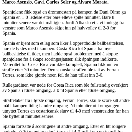
Marco Asensio, Gavi, Carlos Soler og Alvaro Morata.
Spanjolene fikk også en drømmestart på kampen da Dani Olmo ga
Spania en 1-0-ledelse etter bare elleve spilte minutter. Bare ti
minutter senere var det mål igjen. Jordi Alba slo et lavt innlegg fra
venstre som Marco Asensio skjøt inn på halvvolley til 2-0 for
Spania.
Spania er kjent som et lag som liker å opprettholde ballbesittelsen,
noe de lyktes med i kampen. Costa Rica lot Spania ha mye
ballbesittelse til tider, men hadde også problemer med å stoppe
spanjolene fra å skape scoringssjanser, slik åpningen indikerte.
Marerittet for Costa Rica var ikke komplett, Spania fikk inn en
straffe etter 30 minutter. Den spanske straffen ble tatt av Ferran
Torres, som ikke gjorde noen feil da han trillet inn 3-0.
Rullegardinen var nede for Costa Rica som ble fullstendig overkjørt
av Spania i første omgang. 3-0 til Spania etter første omgang.
Straffetaker fra i første omgang, Ferran Torres, skulle score sitt andre
mål i kampen tidlig i andre omgang. Ni minutter ut i omgangen
utnyttet Torres en costaricansk slurv til 4-0 med venstresiden før han
ble byttet ut minuttet senere.
Spania fortsatte å scoringene ut andre omgang. Etter en litt roligere
periode på 20 minutter etter Torres sitt 4-0-mål kom neste mål for