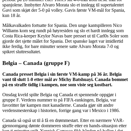
spanjolene. Innbytter Alvaro Morata slo et innlegg til supertalentet
Gavi som skjøt der 5-0 på volley. Gavis første VM-mål for Spania,
kun 18 år.
Målkavalkaden fortsatte for Spania. Den unge kantspilleren Nico
Williams kom seg rundt på høyresiden og slo et hardt innlegg som
Costa Rica-keeper Keylor Navas bare presset ut til Carl0s Soler som
gjorde det sjette målet for Spania. Det spanske laget var imidlertid
ikke ferdig, for bare minutter senere satte Alvaro Morata 7-0 og
spikret sluttresultatet.
Belgia – Canada (gruppe F)
Canada presset Belgia i sin første VM-kamp på 36 år. Belgia
vant til slutt 1-0 etter mål av Michy Batshuayi. Canada bommet
på en straffe tidlig i kampen, noe som viste seg kostbart.
Onsdag kveld spilte Belgia og Canada et spennende oppgjør i
gruppe F. Verdens nummer to på FIFA-rankingen, Belgia, var
favoritter før kampen mot kanadierne. Canada gjør sitt andre
verdensmesterskap i historien, forrige gang var i Mexico i 1986.
Canada så også ut til å få en drømmestart. Etter en nærmere VAR-
gjennomgang dømte dommeren straffe etter en hands-situasjon etter
kun ti minutter spilt. Yannick Carrasco fikk hånden på ballen i det