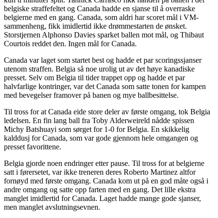
belgiske straffefeltet og Canada hadde en sjanse til å overraske
belgierne med en gang. Canada, som aldri har scoret mål i VM-
sammenheng, fikk imidlertid ikke drømmestarten de ønsket.
Storstjernen Alphonso Davies sparket ballen mot mål, og Thibaut
Courtois reddet den. Ingen mål for Canada.
Canada var laget som startet best og hadde et par scoringssjanser
utenom straffen. Belgia så noe urolig ut av det høye kanadiske
presset. Selv om Belgia til tider trappet opp og hadde et par
halvfarlige kontringer, var det Canada som satte tonen for kampen
med bevegelser framover på banen og mye ballbesittelse.
Til tross for at Canada eide store deler av første omgang, tok Belgia
ledelsen. En fin lang ball fra Toby Alderweireld nådde spissen
Michy Batshuayi som sørget for 1-0 for Belgia. En skikkelig
kalddusj for Canada, som var gode gjennom hele omgangen og
presset favorittene.
Belgia gjorde noen endringer etter pause. Til tross for at belgierne
satt i førersetet, var ikke treneren deres Roberto Martinez altfor
fornøyd med første omgang. Canada kom ut på en god måte også i
andre omgang og satte opp farten med en gang. Det lille ekstra
manglet imidlertid for Canada. Laget hadde mange gode sjanser,
men manglet avslutningsevnen.