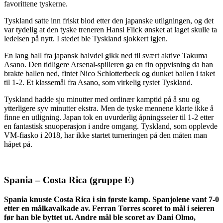
favorittene tyskerne.
Tyskland satte inn friskt blod etter den japanske utligningen, og det
var tydelig at den tyske treneren Hansi Flick ønsket at laget skulle ta
ledelsen på nytt. I stedet ble Tyskland sjokkert igjen.
En lang ball fra japansk halvdel gikk ned til svært aktive Takuma
Asano. Den tidligere Arsenal-spilleren ga en fin oppvisning da han
brakte ballen ned, fintet Nico Schlotterbeck og dunket ballen i taket
til 1-2. Et klassemål fra Asano, som virkelig rystet Tyskland.
Tyskland hadde sju minutter med ordinær kamptid på å snu og
ytterligere syv minutter ekstra. Men de tyske mennene klarte ikke å
finne en utligning. Japan tok en uvurderlig åpningsseier til 1-2 etter
en fantastisk snuoperasjon i andre omgang. Tyskland, som opplevde
VM-fiasko i 2018, har ikke startet turneringen på den måten man
håpet på.
Spania – Costa Rica (gruppe E)
Spania knuste Costa Rica i sin første kamp. Spanjolene vant 7-0
etter en målkavalkade av. Ferran Torres scoret to mål i seieren
før han ble byttet ut. Andre mål ble scoret av Dani Olmo,