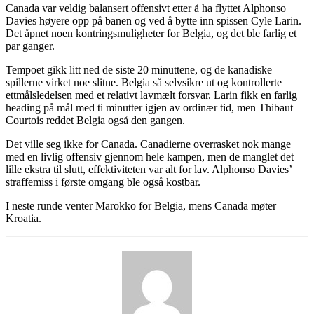
Canada var veldig balansert offensivt etter å ha flyttet Alphonso
Davies høyere opp på banen og ved å bytte inn spissen Cyle Larin.
Det åpnet noen kontringsmuligheter for Belgia, og det ble farlig et
par ganger.
Tempoet gikk litt ned de siste 20 minuttene, og de kanadiske
spillerne virket noe slitne. Belgia så selvsikre ut og kontrollerte
ettmålsledelsen med et relativt lavmælt forsvar. Larin fikk en farlig
heading på mål med ti minutter igjen av ordinær tid, men Thibaut
Courtois reddet Belgia også den gangen.
Det ville seg ikke for Canada. Canadierne overrasket nok mange
med en livlig offensiv gjennom hele kampen, men de manglet det
lille ekstra til slutt, effektiviteten var alt for lav. Alphonso Davies’
straffemiss i første omgang ble også kostbar.
I neste runde venter Marokko for Belgia, mens Canada møter
Kroatia.