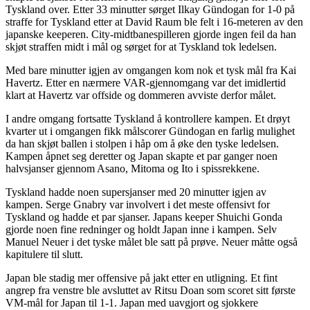
Tyskland over.
Etter 33 minutter sørget Ilkay Gündogan for 1-0 på
straffe for Tyskland etter at David Raum ble felt i 16-meteren av den
japanske keeperen. City-midtbanespilleren gjorde ingen feil da han
skjøt straffen midt i mål og sørget for at Tyskland tok ledelsen.
Med bare minutter igjen av omgangen kom nok et tysk mål fra Kai
Havertz. Etter en nærmere VAR-gjennomgang var det imidlertid
klart at Havertz var offside og dommeren avviste derfor målet.
I andre omgang fortsatte Tyskland å kontrollere kampen. Et drøyt
kvarter ut i omgangen fikk målscorer Gündogan en farlig mulighet
da han skjøt ballen i stolpen i håp om å øke den tyske ledelsen.
Kampen åpnet seg deretter og Japan skapte et par ganger noen
halvsjanser gjennom Asano, Mitoma og Ito i spissrekkene.
Tyskland hadde noen supersjanser med 20 minutter igjen av
kampen. Serge Gnabry var involvert i det meste offensivt for
Tyskland og hadde et par sjanser. Japans keeper Shuichi Gonda
gjorde noen fine redninger og holdt Japan inne i kampen. Selv
Manuel Neuer i det tyske målet ble satt på prøve. Neuer måtte også
kapitulere til slutt.
Japan ble stadig mer offensive på jakt etter en utligning. Et fint
angrep fra venstre ble avsluttet av Ritsu Doan som scoret sitt første
VM-mål for Japan til 1-1. Japan med uavgjort og sjokkere