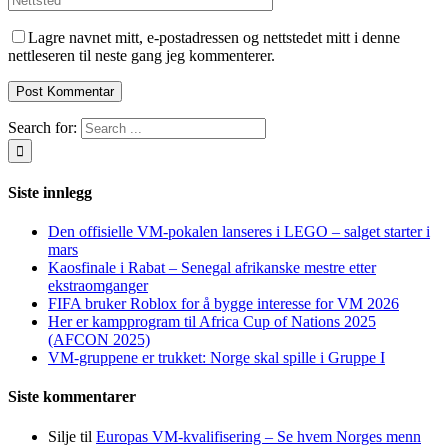
Lagre navnet mitt, e-postadressen og nettstedet mitt i denne
nettleseren til neste gang jeg kommenterer.
Search for:
Siste innlegg
Den offisielle VM-pokalen lanseres i LEGO – salget starter i
mars
Kaosfinale i Rabat – Senegal afrikanske mestre etter
ekstraomganger
FIFA bruker Roblox for å bygge interesse for VM 2026
Her er kampprogram til Africa Cup of Nations 2025
(AFCON 2025)
VM-gruppene er trukket: Norge skal spille i Gruppe I
Siste kommentarer
Silje
til
Europas VM-kvalifisering – Se hvem Norges menn