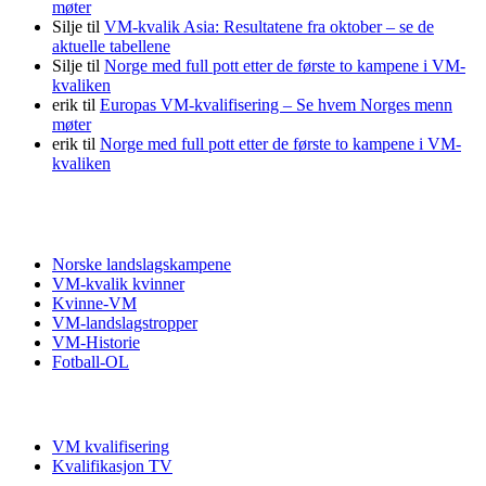
møter
Silje
til
VM-kvalik Asia: Resultatene fra oktober – se de
aktuelle tabellene
Silje
til
Norge med full pott etter de første to kampene i VM-
kvaliken
erik
til
Europas VM-kvalifisering – Se hvem Norges menn
møter
erik
til
Norge med full pott etter de første to kampene i VM-
kvaliken
Fotball VM
Norske landslagskampene
VM-kvalik kvinner
Kvinne-VM
VM-landslagstropper
VM-Historie
Fotball-OL
VM kvalifisering
VM kvalifisering
Kvalifikasjon TV