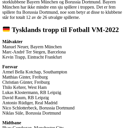
storklubbene Bayern München og Borussia Dortmund. Bayern
München har ikke mindre enn sju spillere i troppen. Det er fem
spillere fra Borussia Dortmund, noe som betyr at disse to klubbene
står for totalt 12 av de 26 utvalgte spillerne.
Tysklands tropp til Fotball VM-2022
Målvakter
Manuel Neuer, Bayern München
Marc-André Ter Stegen, Barcelona
Kevin Trapp, Eintracht Frankfurt
Forsvar
Armel Bella Kotchap, Southampton
Matthias Ginter, Freiburg
Christian Günter, Freiburg
Thilo Kehrer, West Ham
Lukas Klostermann, RB Leipzig
David Raum, RB Leipzig
Antonio Rüdiger, Real Madrid
Nico Schlotterbeck, Borussia Dortmund
Niklas Süle, Borussia Dortmund
Midtbane
Ilkay Gundogan, Manchester City