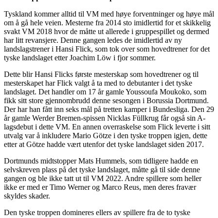
Tyskland kommer alltid til VM med høye forventninger og høye mål
om å gå hele veien. Mesterne fra 2014 sto imidlertid for et skikkelig
svakt VM 2018 hvor de måtte ut allerede i gruppespillet og dermed
har litt revansjere. Denne gangen ledes de imidlertid av ny
landslagstrener i Hansi Flick, som tok over som hovedtrener for det
tyske landslaget etter Joachim Löw i fjor sommer.
Dette blir Hansi Flicks første mesterskap som hovedtrener og til
mesterskapet har Flick valgt å ta med to debutanter i det tyske
landslaget. Det handler om 17 år gamle Youssoufa Moukoko, som
fikk sitt store gjennombrudd denne sesongen i Borussia Dortmund.
Der har han fått inn seks mål på tretten kamper i Bundesliga. Den 29
år gamle Werder Bremen-spissen Nicklas Füllkrug får også sin A-
lagsdebut i dette VM. En annen overraskelse som Flick leverte i sitt
utvalg var å inkludere Mario Götze i den tyske troppen igjen, dette
etter at Götze hadde vært utenfor det tyske landslaget siden 2017.
Dortmunds midtstopper Mats Hummels, som tidligere hadde en
selvskreven plass på det tyske landslaget, måtte gå til side denne
gangen og ble ikke tatt ut til VM 2022. Andre spillere som heller
ikke er med er Timo Werner og Marco Reus, men deres fravær
skyldes skader.
Den tyske troppen domineres ellers av spillere fra de to tyske