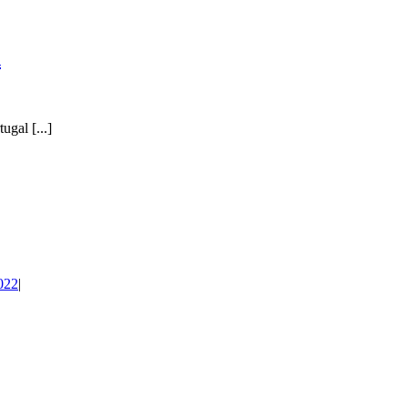
n
ugal [...]
022
|