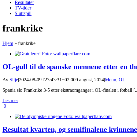
Resultater
TV-tider
Sluttspill
frankrike
Hjem
»
frankrike
OL-gull til de spanske mennene etter en th
Av
Silje
|
2024-08-09T23:43:31+02:00
9 august, 2024
|
Menn
,
OL
|
Spania slo Frankrike 3-5 etter ekstraomganger i OL-finalen i fotball [..
Les mer
0
Resultat kvarten, og semifinalene kvinnen