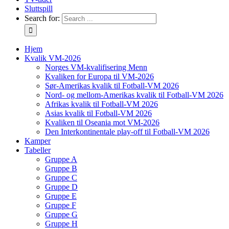
Sluttspill
Search for:
Hjem
Kvalik VM-2026
Norges VM-kvalifisering Menn
Kvaliken for Europa til VM-2026
Sør-Amerikas kvalik til Fotball-VM 2026
Nord- og mellom-Amerikas kvalik til Fotball-VM 2026
Afrikas kvalik til Fotball-VM 2026
Asias kvalik til Fotball-VM 2026
Kvaliken til Oseania mot VM-2026
Den Interkontinentale play-off til Fotball-VM 2026
Kamper
Tabeller
Gruppe A
Gruppe B
Gruppe C
Gruppe D
Gruppe E
Gruppe F
Gruppe G
Gruppe H