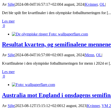
Av
Silje
|
2024-08-04T16:57:17+02:00
4 august, 2024
|
Kvinner
,
OL
|
Det ble spilt fire kvartfinaler i den olympiske fotballturneringen for [...
Les mer
0
Resultat kvarten, og semifinalene mennen
Av
Silje
|
2024-08-04T16:57:00+02:00
3 august, 2024
|
Menn
,
OL
|
Kvartfinalene i den olympiske fotballturneringen for menn i 2024 er [.
Les mer
0
Australia mot England i onsdagens semifin
Av
Silje
|
2023-08-12T15:15:12+02:00
12 august, 2023
|
Kvinner
,
VM 2