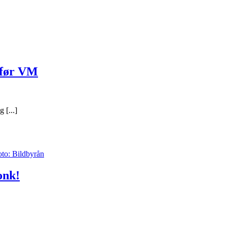
 før VM
|
 [...]
onk!