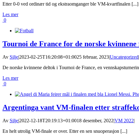
Etter 0-0 ved ordinær tid og ekstraomganger ble VM-kvartfinalen [...]
Les mer
0
Tournoi de France for de norske kvinnene
Av
Silje
|
2023-02-25T16:20:08+01:00
25 februar, 2023
|
Uncategorized
De norske kvinnene deltok i Tournoi de France, en vennskapsturnering
Les mer
0
Argentinga vant VM-finalen etter straffek
Av
Silje
|
2022-12-18T20:19:13+01:00
18 desember, 2022
|
VM 2022
|
En helt utrolig VM-finale er over. Etter en sen snuoperasjon [...]