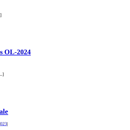
]
es OL-2024
..]
ale
023
|