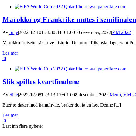
Marokko og Frankrike møtes i semifinale
Av
Silje
|
2022-12-10T23:30:34+01:00
10 desember, 2022
|
VM 2022
|
Marokko fortsetter å skrive historie. Det nordafrikanske laget vant Port
Les mer
0
Slik spilles kvartfinalene
Av
Silje
|
2022-12-08T23:13:15+01:00
8 desember, 2022
|
Menn
,
VM 2
Etter to dager med kamphvile, braker det igjen løs. Denne [...]
Les mer
0
Last inn flere nyheter