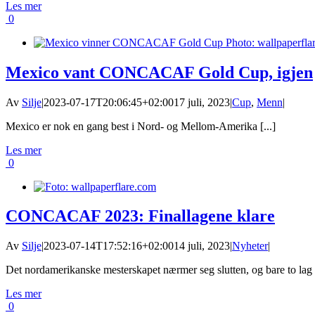
Les mer
0
Mexico vant CONCACAF Gold Cup, igjen
Av
Silje
|
2023-07-17T20:06:45+02:00
17 juli, 2023
|
Cup
,
Menn
|
Mexico er nok en gang best i Nord- og Mellom-Amerika [...]
Les mer
0
CONCACAF 2023: Finallagene klare
Av
Silje
|
2023-07-14T17:52:16+02:00
14 juli, 2023
|
Nyheter
|
Det nordamerikanske mesterskapet nærmer seg slutten, og bare to lag [
Les mer
0