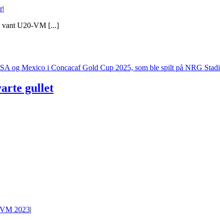
r
|
 vant U20-VM [...]
rte gullet
VM 2023
|