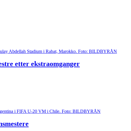
estre etter ekstraomganger
nsmestere