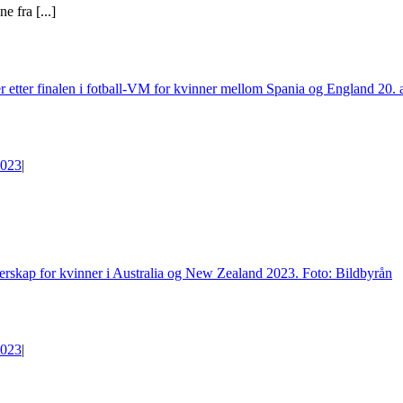
 fra [...]
023
|
023
|