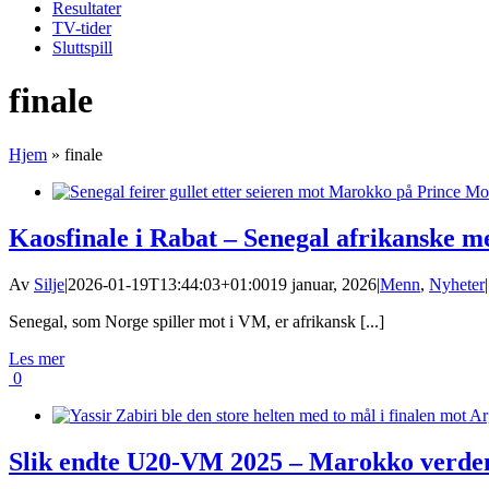
Resultater
TV-tider
Sluttspill
finale
Hjem
»
finale
Kaosfinale i Rabat – Senegal afrikanske m
Av
Silje
|
2026-01-19T13:44:03+01:00
19 januar, 2026
|
Menn
,
Nyheter
|
Senegal, som Norge spiller mot i VM, er afrikansk [...]
Les mer
0
Slik endte U20-VM 2025 – Marokko verde