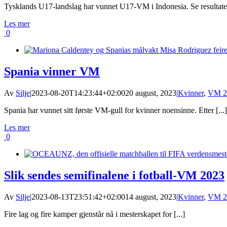
Tysklands U17-landslag har vunnet U17-VM i Indonesia. Se resultatene
Les mer
0
Spania vinner VM
Av
Silje
|
2023-08-20T14:23:44+02:00
20 august, 2023
|
Kvinner
,
VM 2
Spania har vunnet sitt første VM-gull for kvinner noensinne. Etter [...]
Les mer
0
Slik sendes semifinalene i fotball-VM 2023
Av
Silje
|
2023-08-13T23:51:42+02:00
14 august, 2023
|
Kvinner
,
VM 2
Fire lag og fire kamper gjenstår nå i mesterskapet for [...]