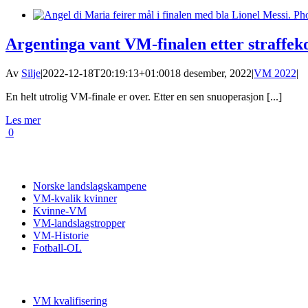
Argentinga vant VM-finalen etter straffek
Av
Silje
|
2022-12-18T20:19:13+01:00
18 desember, 2022
|
VM 2022
|
En helt utrolig VM-finale er over. Etter en sen snuoperasjon [...]
Les mer
0
Fotball VM
Norske landslagskampene
VM-kvalik kvinner
Kvinne-VM
VM-landslagstropper
VM-Historie
Fotball-OL
VM kvalifisering
VM kvalifisering