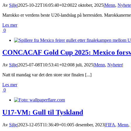
Av
Silje
|
2025-10-22T16:05:40+02:00
22 oktober, 2025
|
Menn
,
Nyhete
Marokko er verdens beste U20-landslag på herresiden. Marokkanerne
Les mer
0
CONCACAF Gold Cup 2025: Mexico forsva
Av
Silje
|
2025-07-08T10:53:41+02:00
8 juli, 2025
|
Menn
,
Nyheter
|
Natt til mandag var det den store stor finalen [...]
Les mer
0
U17-VM: Gull til Tyskland
Av
Silje
|
2023-12-05T11:36:49+01:00
5 desember, 2023
|
FIFA
,
Menn
,