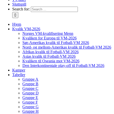
Sluttspill
Search for:
Hjem
Kvalik VM-2026
Norges VM-kvalifisering Menn
Kvaliken for Europa til VM-2026
Sør-Amerikas kvalik til Fotball-VM 2026
Nord- og mellom-Amerikas kvalik til Fotball-VM 2026
Afrikas kvalik til Fotball-VM 2026
Asias kvalik til Fotball-VM 2026
Kvaliken til Oseania mot VM-2026
Den Interkontinentale play-off til Fotball-VM 2026
Kamper
Tabeller
Gruppe A
Gruppe B
Gruppe C
Gruppe D
Gruppe E
Gruppe F
Gruppe G
Gruppe H