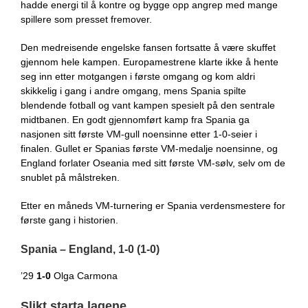
hadde energi til å kontre og bygge opp angrep med mange
spillere som presset fremover.
Den medreisende engelske fansen fortsatte å være skuffet
gjennom hele kampen. Europamestrene klarte ikke å hente
seg inn etter motgangen i første omgang og kom aldri
skikkelig i gang i andre omgang, mens Spania spilte
blendende fotball og vant kampen spesielt på den sentrale
midtbanen. En godt gjennomført kamp fra Spania ga
nasjonen sitt første VM-gull noensinne etter 1-0-seier i
finalen. Gullet er Spanias første VM-medalje noensinne, og
England forlater Oseania med sitt første VM-sølv, selv om de
snublet på målstreken.
Etter en måneds VM-turnering er Spania verdensmestere for
første gang i historien.
Spania – England, 1-0 (1-0)
’29
1-0
Olga Carmona
Slikt starta lagene