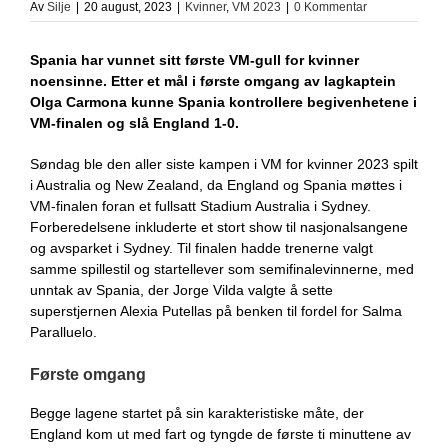
Av
Silje
|
20 august, 2023
|
Kvinner
,
VM 2023
|
0 Kommentar
Spania har vunnet sitt første VM-gull for kvinner
noensinne. Etter et mål i første omgang av lagkaptein
Olga Carmona kunne Spania kontrollere begivenhetene i
VM-finalen og slå England 1-0.
Søndag ble den aller siste kampen i VM for kvinner 2023 spilt
i Australia og New Zealand, da England og Spania møttes i
VM-finalen foran et fullsatt Stadium Australia i Sydney.
Forberedelsene inkluderte et stort show til nasjonalsangene
og avsparket i Sydney. Til finalen hadde trenerne valgt
samme spillestil og startellever som semifinalevinnerne, med
unntak av Spania, der Jorge Vilda valgte å sette
superstjernen Alexia Putellas på benken til fordel for Salma
Paralluelo.
Første omgang
Begge lagene startet på sin karakteristiske måte, der
England kom ut med fart og tyngde de første ti minuttene av