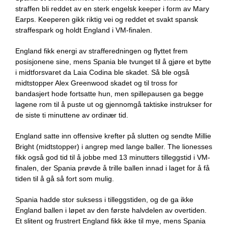
straffen bli reddet av en sterk engelsk keeper i form av Mary
Earps. Keeperen gikk riktig vei og reddet et svakt spansk
straffespark og holdt England i VM-finalen.
England fikk energi av strafferedningen og flyttet frem
posisjonene sine, mens Spania ble tvunget til å gjøre et bytte
i midtforsvaret da Laia Codina ble skadet. Så ble også
midtstopper Alex Greenwood skadet og til tross for
bandasjert hode fortsatte hun, men spillepausen ga begge
lagene rom til å puste ut og gjennomgå taktiske instrukser for
de siste ti minuttene av ordinær tid.
England satte inn offensive krefter på slutten og sendte Millie
Bright (midtstopper) i angrep med lange baller. The lionesses
fikk også god tid til å jobbe med 13 minutters tilleggstid i VM-
finalen, der Spania prøvde å trille ballen innad i laget for å få
tiden til å gå så fort som mulig.
Spania hadde stor suksess i tilleggstiden, og de ga ikke
England ballen i løpet av den første halvdelen av overtiden.
Et slitent og frustrert England fikk ikke til mye, mens Spania