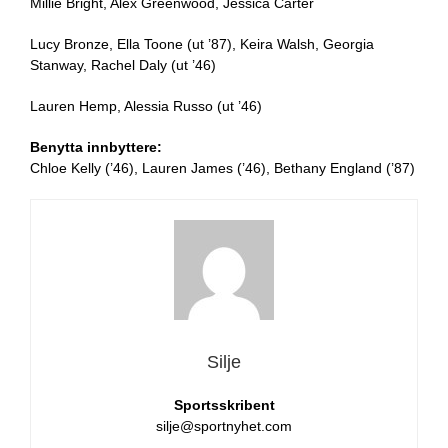
Millie Bright, Alex Greenwood, Jessica Carter
Lucy Bronze, Ella Toone (ut ’87), Keira Walsh, Georgia
Stanway, Rachel Daly (ut ’46)
Lauren Hemp, Alessia Russo (ut ’46)
Benytta innbyttere:
Chloe Kelly (’46), Lauren James (’46), Bethany England (’87)
Silje
Sportsskribent
silje@sportnyhet.com