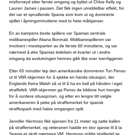
misfornøyd etter første omgang og byttet ut Chloe Kelly og
Lauren James i pausen. Det fikk ingen umiddelbar effekt, for
det var et sprudlende Spania som kom ut og dominerte
spillet i åpningsminuttene med to hete målsjanser.
En av kampens beste spillere var Spanias sentrale
midtbanespiller Aitana Bonmati. Midtbanespilleren var
involvert i mesteparten av de første 60 minuttene, og var
nærmest å øke Spanias ledelsen et kvarter ut i andre
omgang da avslutningen hennes gikk like over tverrliggeren.
Etter 65 minutter løp den amerikanske dommeren Tori Penso
ut til VAR-skjermen for å sjekke en hands-situasjon, der
Englands Keira Walsh så ut til å ha en ball på hånden i eget
straffefelt. VAR-skjermen ga Penso de bildene hun trengte
for å vurdere situasjonen, og etter en lengre titt valgte
amerikaneren å peke på straffemerket for spansk
straffespark med halve omgangen spilt.
Jennifer Hermoso fikk sjansen fra 11 meter og satte ballen
på straffemerket, og veteranen hadde en stor sjanse til å ta
Spania et skritt nærmere VM. Hermoso måtte imidlertid se