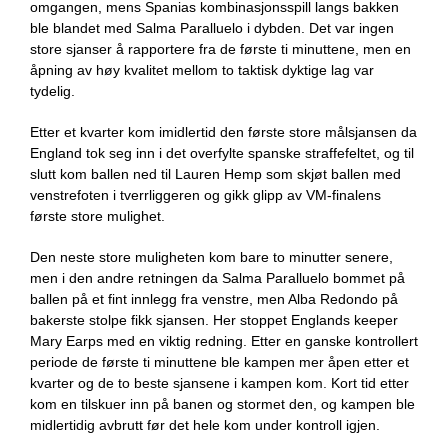
omgangen, mens Spanias kombinasjonsspill langs bakken
ble blandet med Salma Paralluelo i dybden. Det var ingen
store sjanser å rapportere fra de første ti minuttene, men en
åpning av høy kvalitet mellom to taktisk dyktige lag var
tydelig.
Etter et kvarter kom imidlertid den første store målsjansen da
England tok seg inn i det overfylte spanske straffefeltet, og til
slutt kom ballen ned til Lauren Hemp som skjøt ballen med
venstrefoten i tverrliggeren og gikk glipp av VM-finalens
første store mulighet.
Den neste store muligheten kom bare to minutter senere,
men i den andre retningen da Salma Paralluelo bommet på
ballen på et fint innlegg fra venstre, men Alba Redondo på
bakerste stolpe fikk sjansen. Her stoppet Englands keeper
Mary Earps med en viktig redning. Etter en ganske kontrollert
periode de første ti minuttene ble kampen mer åpen etter et
kvarter og de to beste sjansene i kampen kom. Kort tid etter
kom en tilskuer inn på banen og stormet den, og kampen ble
midlertidig avbrutt før det hele kom under kontroll igjen.