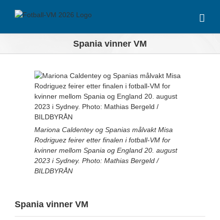
Skip
to
content
Spania vinner VM
View
Larger
Image
Mariona Caldentey og Spanias målvakt Misa
Rodriguez feirer etter finalen i fotball-VM for
kvinner mellom Spania og England 20. august
2023 i Sydney. Photo: Mathias Bergeld /
BILDBYRÅN
Spania vinner VM