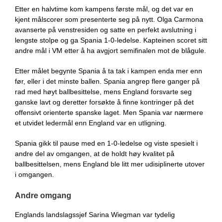
Etter en halvtime kom kampens første mål, og det var en
kjent målscorer som presenterte seg på nytt. Olga Carmona
avanserte på venstresiden og satte en perfekt avslutning i
lengste stolpe og ga Spania 1-0-ledelse. Kapteinen scoret sitt
andre mål i VM etter å ha avgjort semifinalen mot de blågule.
Etter målet begynte Spania å ta tak i kampen enda mer enn
før, eller i det minste ballen. Spania angrep flere ganger på
rad med høyt ballbesittelse, mens England forsvarte seg
ganske lavt og deretter forsøkte å finne kontringer på det
offensivt orienterte spanske laget. Men Spania var nærmere
et utvidet ledermål enn England var en utligning.
Spania gikk til pause med en 1-0-ledelse og viste spesielt i
andre del av omgangen, at de holdt høy kvalitet på
ballbesittelsen, mens England ble litt mer udisiplinerte utover
i omgangen.
Andre omgang
Englands landslagssjef Sarina Wiegman var tydelig