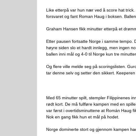
Like etterpå var hun nær ved å score hat tri
forsvaret og fant Roman Haug i boksen. Ballen 
Graham Hansen fikk minutter etterpå et drømmet
Etter pausen fortsatte Norge i samme tempo. De
høyre siden slo et hardt innlegg, men ingen nor
ballen inni mål og 4-0 til Norge kun tre minutt
Og flere ville melde seg på scoringslisten. Gur
tar denne selv og setter den sikkert. Keeperen g
Med 65 minutter spilt, stempler Filippinenes i
rødt kort. De må fullføre kampen med en spille
var først i overtidsminuttene at Román Haug fikk 
Nok en gang fikk hun et mål på hodet.
Norge dominerte stort og gjennom kampen hadd