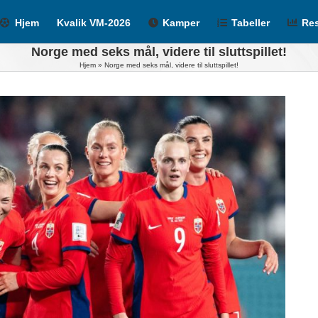
Hjem
Kvalik VM-2026
Kamper
Tabeller
Res
Norge med seks mål, videre til sluttspillet!
Hjem
»
Norge med seks mål, videre til sluttspillet!