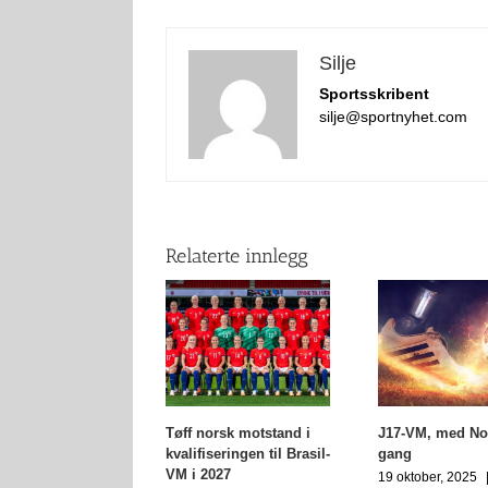
Silje
Sportsskribent
silje@sportnyhet.com
Relaterte innlegg
Tøff norsk motstand i
J17-VM, med Nor
kvalifiseringen til Brasil-
gang
VM i 2027
19 oktober, 2025