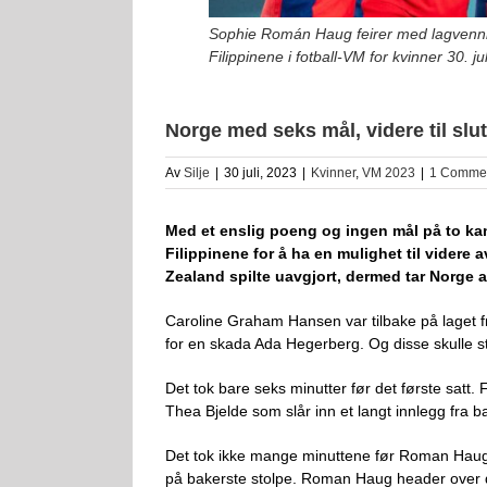
Sophie Román Haug feirer med lagvenni
Filippinene i fotball-VM for kvinner 30.
Norge med seks mål, videre til slutt
Av
Silje
|
30 juli, 2023
|
Kvinner
,
VM 2023
|
1 Comme
Med et enslig poeng og ingen mål på to ka
Filippinene for å ha en mulighet til videre
Zealand spilte uavgjort, dermed tar Norge
Caroline Graham Hansen var tilbake på laget fr
for en skada Ada Hegerberg. Og disse skulle sty
Det tok bare seks minutter før det første satt.
Thea Bjelde som slår inn et langt innlegg fra 
Det tok ikke mange minuttene før Roman Haug v
på bakerste stolpe. Roman Haug header over de