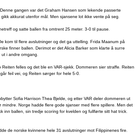
ck. Denne gangen var det Graham Hansen som lekende passerte
gikk akkurat utenfor mål. Men sjansene lot ikke vente på seg.
reff og satte ballen fra omtrent 25 meter. 3-0 til pause.
 kom til flere avslutninger og det ga uttelling. Frida Maanum på
ske finner ballen. Derimot er det Alicia Barker som klarte å surre
er ut i andre omgang.
o Reiten felles og det ble en VAR-sjekk. Dommeren sier straffe. Reiten
år feil vei, og Reiten sørger for hele 5-0.
nnbytter Sofia Harrison Thea Bjelde, og etter VAR deler dommeren ut
r mindre. Norge hadde flere gode sjanser med flere spillere. Men det
inn ballen, sin tredje scoring for kvelden og fullførte sitt hat trick.
e de norske kvinnene hele 31 avslutninger mot Filippinenes fire.