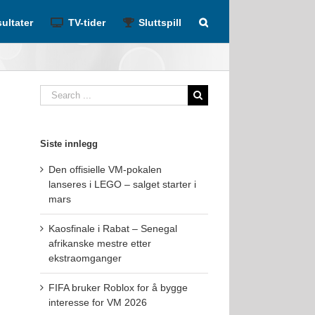
ultater
TV-tider
Sluttspill
Search
for:
Siste innlegg
Den offisielle VM-pokalen
lanseres i LEGO – salget starter i
mars
Kaosfinale i Rabat – Senegal
afrikanske mestre etter
ekstraomganger
FIFA bruker Roblox for å bygge
interesse for VM 2026