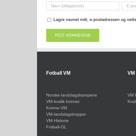
Lagre navnet mitt, e-postadressen og netts
Fotball VM
VM 
Norske landslagskampene
VM k
VM-kvalik kvinner
Kval
Kvinne-VM
VM-landslagstropper
VM-Historie
Fotball-OL