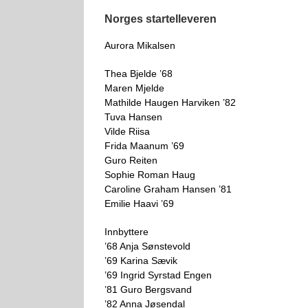
Norges startelleveren
Aurora Mikalsen
Thea Bjelde ’68
Maren Mjelde
Mathilde Haugen Harviken ’82
Tuva Hansen
Vilde Riisa
Frida Maanum ’69
Guro Reiten
Sophie Roman Haug
Caroline Graham Hansen ’81
Emilie Haavi ’69
Innbyttere
’68 Anja Sønstevold
’69 Karina Sævik
’69 Ingrid Syrstad Engen
’81 Guro Bergsvand
’82 Anna Jøsendal