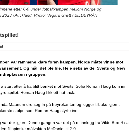
nnene etter 6-0 under fotballkampen mellom Norge og
 juli 2023 i Auckland. Photo: Vegard Grøtt / BILDBYRÅN
spillet!
nt
mper, var rammene klare foran kampen. Norge måtte vinne mot
 avansement. Og mål, det ble ble. Hele seks av de. Sveits og New
 andreplassen i gruppen.
a start etter å ha blitt benket mot Sveits. Sofie Roman Haug kom inn
re spillet. Roman Haug fikk ett hat trick.
 Frida Maanum dro seg fri på høyrekanten og legger tilbake igjen til
bakerste stolpe som Roman Haug styrte inn.
ar der igjen. Denne gangen var det på et innlegg fra Vilde Bøe Risa
n filippinske målvakten McDaniel til 2-0.