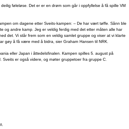
g deilig føleløse. Det er er en drøm som går i oppfyllelse å få spille VM
ampen om dagene etter Sveits-kampen: – De har vært tøffe. Sånn ble
ste og andre kamp. Jeg er veldig ferdig med det etter måten alle har
 med det. Vi står frem som en veldig samlet gruppe og viser at vi klarte
t var gøy å få være med å bidra, sier Graham Hansen til NRK.
nia eller Japan i åttedelsfinalen. Kampen spilles 5. august på
d. Sveits er også videre, og møter gruppetoer fra gruppe C.
 A