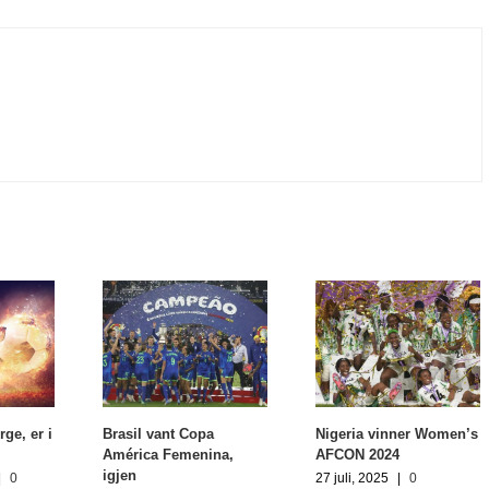
ge, er i
Brasil vant Copa
Nigeria vinner Women’s
América Femenina,
AFCON 2024
igjen
|
0
27 juli, 2025
|
0