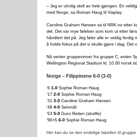
– Jeg er utrolig stolt av hele gjengen. En veldi
med Norge, sa Roman Haug til Viaplay.
Caroline Graham Hansen sa til NRK.no etter k
det. Det var mye følelser som kom ut etter før
håndtert det på. Jeg føler alle er veldig ferdig
å holde fokus på det vi skulle gjøre i dag. De
Nå venter gruppevinner fra gruppe C, enten Spa
Wellington Regional Stadium kl. 10.00 norsk ti
Norge – Filippinene 6-0 (3-0)
’6
1-0
Sophie Roman Haug
’17
2-0
Sophie Roman Haug
’31
3-0
Caroline Graham Hansen
’48
4-0
Selvmål
’53
5-0
Guro Reiten (straffe)
’90+5
6-0
Sophie Roman Haug
Her kan du se den endelige tabellen til gruppe