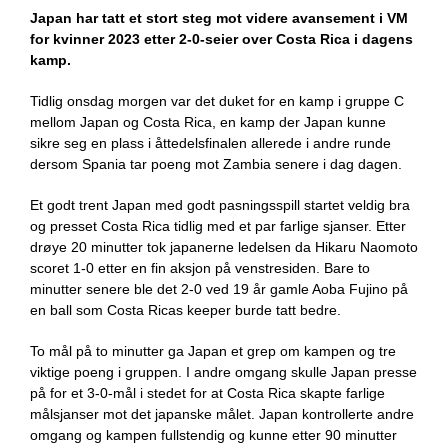
Japan har tatt et stort steg mot videre avansement i VM
for kvinner 2023 etter 2-0-seier over Costa Rica i dagens
kamp.
Tidlig onsdag morgen var det duket for en kamp i gruppe C
mellom Japan og Costa Rica, en kamp der Japan kunne
sikre seg en plass i åttedelsfinalen allerede i andre runde
dersom Spania tar poeng mot Zambia senere i dag dagen.
Et godt trent Japan med godt pasningsspill startet veldig bra
og presset Costa Rica tidlig med et par farlige sjanser. Etter
drøye 20 minutter tok japanerne ledelsen da Hikaru Naomoto
scoret 1-0 etter en fin aksjon på venstresiden. Bare to
minutter senere ble det 2-0 ved 19 år gamle Aoba Fujino på
en ball som Costa Ricas keeper burde tatt bedre.
To mål på to minutter ga Japan et grep om kampen og tre
viktige poeng i gruppen. I andre omgang skulle Japan presse
på for et 3-0-mål i stedet for at Costa Rica skapte farlige
målsjanser mot det japanske målet. Japan kontrollerte andre
omgang og kampen fullstendig og kunne etter 90 minutter