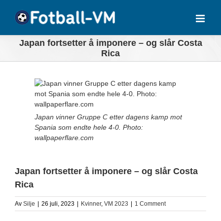
Skip
to
content
Japan fortsetter å imponere – og slår Costa
Rica
View
Larger
Image
Japan vinner Gruppe C etter dagens kamp mot
Spania som endte hele 4-0. Photo:
wallpaperflare.com
Japan fortsetter å imponere – og slår Costa
Rica
Av
Silje
|
26 juli, 2023
|
Kvinner
,
VM 2023
|
1 Comment