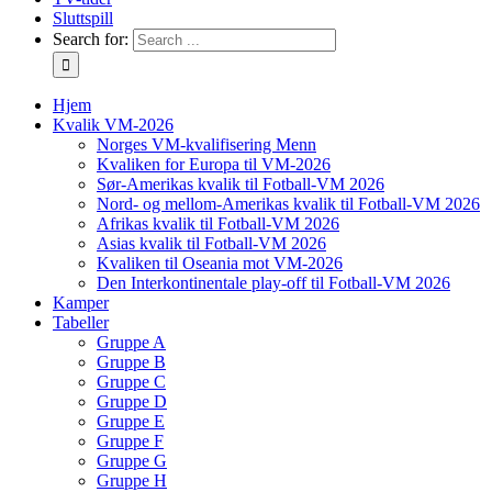
Sluttspill
Search for:
Hjem
Kvalik VM-2026
Norges VM-kvalifisering Menn
Kvaliken for Europa til VM-2026
Sør-Amerikas kvalik til Fotball-VM 2026
Nord- og mellom-Amerikas kvalik til Fotball-VM 2026
Afrikas kvalik til Fotball-VM 2026
Asias kvalik til Fotball-VM 2026
Kvaliken til Oseania mot VM-2026
Den Interkontinentale play-off til Fotball-VM 2026
Kamper
Tabeller
Gruppe A
Gruppe B
Gruppe C
Gruppe D
Gruppe E
Gruppe F
Gruppe G
Gruppe H