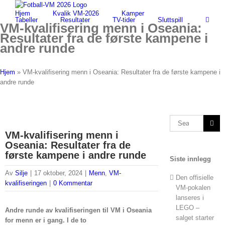
Skip
Hjem
Kvalik VM-2026
Kamper
to
Tabeller
Resultater
TV-tider
Sluttspill
content
VM-kvalifisering menn i Oseania:
Resultater fra de første kampene i
andre runde
Hjem
»
VM-kvalifisering menn i Oseania: Resultater fra de første kampene i
andre runde
Search
for:
VM-kvalifisering menn i
Oseania: Resultater fra de
første kampene i andre runde
Siste innlegg
Av
Silje
|
17 oktober, 2024
|
Menn
,
VM-
Den offisielle
kvalifiseringen
|
0 Kommentar
VM-pokalen
lanseres i
LEGO –
Andre runde av kvalifiseringen til VM i Oseania
salget starter
for menn er i gang. I de to