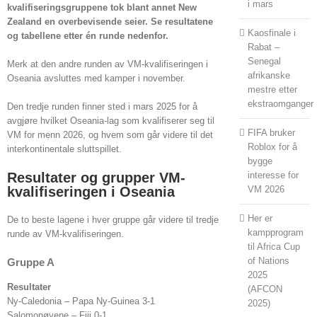
i mars
kvalifiseringsgruppene tok blant annet New
Zealand en overbevisende seier. Se resultatene
Kaosfinale i
og tabellene etter én runde nedenfor.
Rabat –
Senegal
Merk at den andre runden av VM-kvalifiseringen i
afrikanske
Oseania avsluttes med kamper i november.
mestre etter
ekstraomganger
Den tredje runden finner sted i mars 2025 for å
avgjøre hvilket Oseania-lag som kvalifiserer seg til
FIFA bruker
VM for menn 2026, og hvem som går videre til det
Roblox for å
interkontinentale sluttspillet.
bygge
Resultater og grupper VM-
interesse for
kvalifiseringen i Oseania
VM 2026
Her er
De to beste lagene i hver gruppe går videre til tredje
kampprogram
runde av VM-kvalifiseringen.
til Africa Cup
of Nations
Gruppe A
2025
Resultater
(AFCON
Ny-Caledonia – Papa Ny-Guinea 3-1
2025)
Salomonøyene – Fiji 0-1