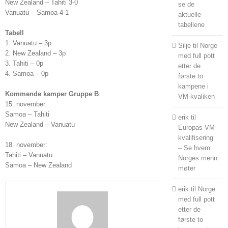
New Zealand – Tahiti 3-0
se de
Vanuatu – Samoa 4-1
aktuelle
tabellene
Tabell
1. Vanuatu – 3p
Silje
til
Norge
2. New Zealand – 3p
med full pott
3. Tahiti – 0p
etter de
4. Samoa – 0p
første to
kampene i
Kommende kamper Gruppe B
VM-kvaliken
15. november:
Samoa – Tahiti
erik
til
New Zealand – Vanuatu
Europas VM-
kvalifisering
18. november:
– Se hvem
Tahiti – Vanuatu
Norges menn
Samoa – New Zealand
møter
erik
til
Norge
med full pott
etter de
første to