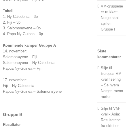
VM-gruppene
Tabell
er trukket:
1. Ny-Caledonia – 3p
Norge skal
2. Fiji – 3p
spille i
3. Salomonøyene – 0p
Gruppe I
4. Papa Ny-Guinea – 0p
Kommende kamper Gruppe A
14. november:
Siste
Salomonøyene – Fiji
kommentarer
Salomonøyene – Ny-Caledonia
Silje
til
Papua Ny-Guinea
– Fiji
Europas VM-
kvalifisering
17. november:
– Se hvem
Fiji – Ny-Caledonia
Norges menn
Papua Ny-Guinea – Salomonøyene
møter
Silje
til
VM-
kvalik Asia:
Gruppe B
Resultatene
Resultater
fra oktober –