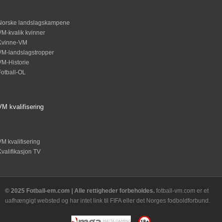
Norske landslagskampene
VM-kvalik kvinner
Kvinne-VM
VM-landslagstropper
VM-Historie
Fotball-OL
VM kvalifisering
VM kvalifisering
Kvalifikasjon TV
© 2025 Fotball-em.com | Alle rettigheder forbeholdes.
fotball-vm.com er et
uafhængigt websted og har intet link til FIFA eller det Norges fodboldforbund.