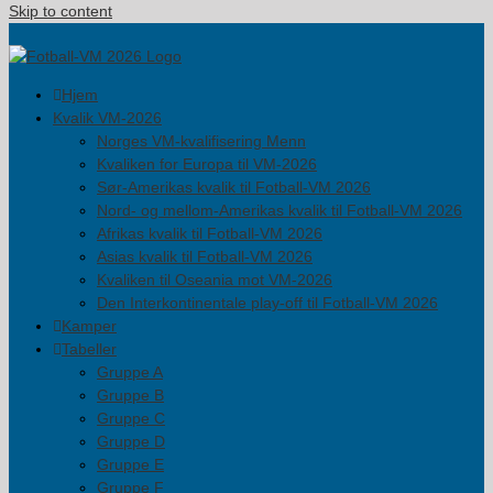
Skip to content
Hjem
Kvalik VM-2026
Norges VM-kvalifisering Menn
Kvaliken for Europa til VM-2026
Sør-Amerikas kvalik til Fotball-VM 2026
Nord- og mellom-Amerikas kvalik til Fotball-VM 2026
Afrikas kvalik til Fotball-VM 2026
Asias kvalik til Fotball-VM 2026
Kvaliken til Oseania mot VM-2026
Den Interkontinentale play-off til Fotball-VM 2026
Kamper
Tabeller
Gruppe A
Gruppe B
Gruppe C
Gruppe D
Gruppe E
Gruppe F