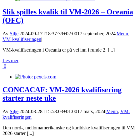
Slik spilles kvalik til VM-2026 – Oceania
(OFC)
Av
Silje
|
2024-09-17T18:37:39+02:00
17 september, 2024
|
Menn
,
VM-kvalifiseringen
|
VM-kvalifiseringen i Oseania er på vei inn i runde 2, [...]
Les mer
0
CONCACAF: VM-2026 kvalifisering
starter neste uke
Av
Silje
|
2024-03-28T15:58:03+01:00
17 mars, 2024
|
Menn
,
VM-
kvalifiseringen
|
Den nord-, mellomamerikanske og karibiske kvalifiseringen til VM
2026 starter [...]