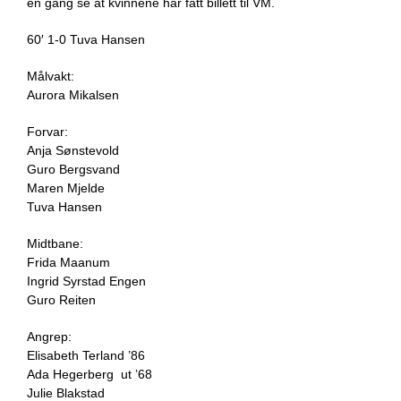
en gang se at kvinnene har fått billett til VM.
60′ 1-0 Tuva Hansen
Målvakt:
Aurora Mikalsen
Forvar:
Anja Sønstevold
Guro Bergsvand
Maren Mjelde
Tuva Hansen
Midtbane:
Frida Maanum
Ingrid Syrstad Engen
Guro Reiten
Angrep:
Elisabeth Terland ’86
Ada Hegerberg ut ’68
Julie Blakstad