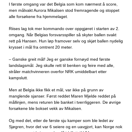
I første omgang var det Belgia som kom nærmest å score,
men målvakt Aurora Mikalsen stod fremragende og stoppet
alle forsøkene fra hjemmelaget.
Riises lag tok mer kommando over oppgjøret i starten av 2.
omgang. Når Belgias forsvarsspiller så skyter ballen svakt
rett på Hansen. Hun løp framover selv og skjøt ballen nydelig
krysset i mål fra omtrent 20 meter.
– Ganske greit mål! Jeg er ganske fornøyd med første
landslagsmål. Jeg skulle rett til benken og feire med alle,
stråler matchvinneren overfor NRK umiddelbart etter
kampslutt.
Men at Belgia ikke fikk et mål, var ikke på grunn av
manglende sjanser. Først reddet Maren Mjelde reddet på
mållinjen, mens returen ble banket i tverrliggeren. De øvrige
forsøkene ble bokset vekk av Mikalsen.
Og med det, etter de første sju kamper som ble ledet av
Sjøgren, hvor det var 6 seiere og en uavgjort, kan Norge nok