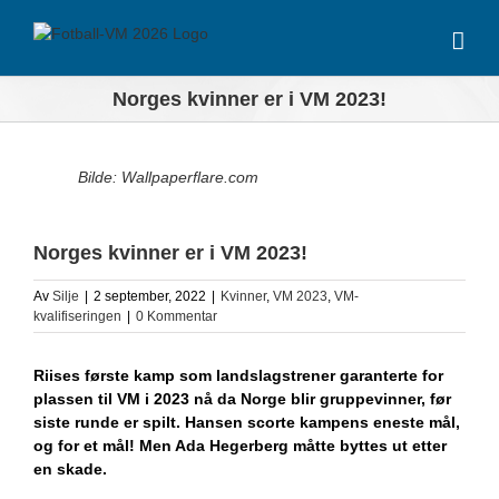
Skip
to
content
Norges kvinner er i VM 2023!
View
Bilde: Wallpaperflare.com
Larger
Image
Norges kvinner er i VM 2023!
Av
Silje
|
2 september, 2022
|
Kvinner
,
VM 2023
,
VM-
kvalifiseringen
|
0 Kommentar
Riises første kamp som landslagstrener garanterte for
plassen til VM i 2023 nå da Norge blir gruppevinner, før
siste runde er spilt. Hansen scorte kampens eneste mål,
og for et mål! Men Ada Hegerberg måtte byttes ut etter
en skade.