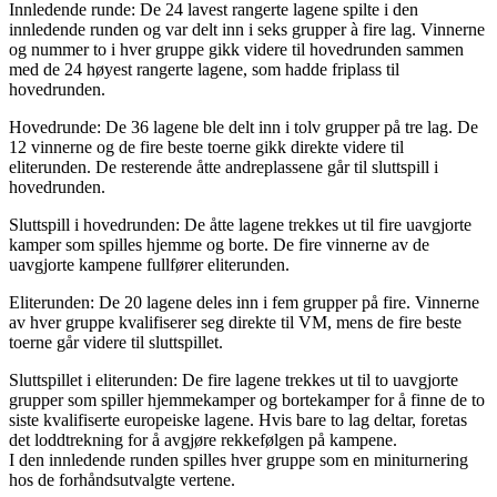
Innledende runde: De 24 lavest rangerte lagene spilte i den
innledende runden og var delt inn i seks grupper à fire lag. Vinnerne
og nummer to i hver gruppe gikk videre til hovedrunden sammen
med de 24 høyest rangerte lagene, som hadde friplass til
hovedrunden.
Hovedrunde: De 36 lagene ble delt inn i tolv grupper på tre lag. De
12 vinnerne og de fire beste toerne gikk direkte videre til
eliterunden. De resterende åtte andreplassene går til sluttspill i
hovedrunden.
Sluttspill i hovedrunden: De åtte lagene trekkes ut til fire uavgjorte
kamper som spilles hjemme og borte. De fire vinnerne av de
uavgjorte kampene fullfører eliterunden.
Eliterunden: De 20 lagene deles inn i fem grupper på fire. Vinnerne
av hver gruppe kvalifiserer seg direkte til VM, mens de fire beste
toerne går videre til sluttspillet.
Sluttspillet i eliterunden: De fire lagene trekkes ut til to uavgjorte
grupper som spiller hjemmekamper og bortekamper for å finne de to
siste kvalifiserte europeiske lagene. Hvis bare to lag deltar, foretas
det loddtrekning for å avgjøre rekkefølgen på kampene.
I den innledende runden spilles hver gruppe som en miniturnering
hos de forhåndsutvalgte vertene.