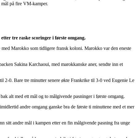
et mål på fire VM-kamper.
tter tre raske scoringer i første omgang.
rie med Marokko som tidligere fransk koloni. Marokko var den eneste
ør backen Sakina Karchaoui, med marokkanske aner, sendte inn et
t til 2-0. Bare tre minutter senere økte Frankrike til 3-0 ved Eugenie Le
 bak alt med ett mål og to målgivende pasninger i første omgang.
t imidlertid andre omgang ganske bra de første ti minuttene med et mer
nn sitt andre mål i kampen etter en fin målgivende pasning fra unge