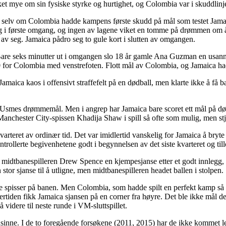
akket mye om sin fysiske styrke og hurtighet, og Colombia var i skuddli
, selv om Colombia hadde kampens første skudd på mål som testet Jamai
e lag i første omgang, og ingen av lagene viket en tomme på drømmen om
 av seg. Jamaica pådro seg to gule kort i slutten av omgangen.
 Bare seks minutter ut i omgangen slo 18 år gamle Ana Guzman en usanns
1-0 for Colombia med venstrefoten. Flott mål av Colombia, og Jamaica ha
 Jamaica kaos i offensivt straffefelt på en dødball, men klarte ikke å f
 Usmes drømmemål. Men i angrep har Jamaica bare scoret ett mål på død
Manchester City-spissen Khadija Shaw i spill så ofte som mulig, men stje
kvarteret av ordinær tid. Det var imidlertid vanskelig for Jamaica å bryt
ntrollerte begivenhetene godt i begynnelsen av det siste kvarteret og ti
ke midtbanespilleren Drew Spence en kjempesjanse etter et godt innleg
tor sjanse til å utligne, men midtbanespilleren headet ballen i stolpen.
ine spisser på banen. Men Colombia, som hadde spilt en perfekt kamp så la
vertiden fikk Jamaica sjansen på en corner fra høyre. Det ble ikke mål 
videre til neste runde i VM-sluttspillet.
oensinne. I de to foregående forsøkene (2011, 2015) har de ikke kommet 