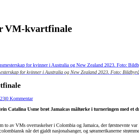
r VM-kvartfinale
sterskap for kvinner i Australia og New Zealand 2023. Foto: Bildbyr
tfinale
23
|
0 Kommentar
ptein Catalina Usme brøt Jamaicas måltørke i turneringen med et 
to av VMs overraskelser i Colombia og Jamaica, der førstnevnte var litt s
e colombiansk når det gjaldt nasjonalsanger, og søramerikanerne strømm