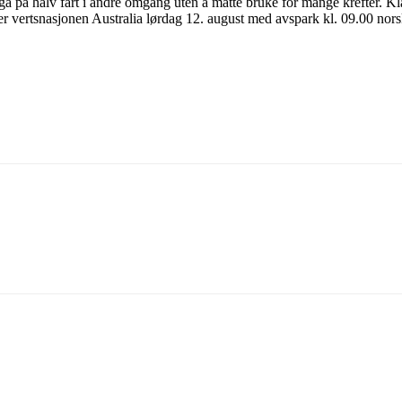
å på halv fart i andre omgang uten å måtte bruke for mange krefter. Kla
er vertsnasjonen Australia lørdag 12. august med avspark kl. 09.00 norsk