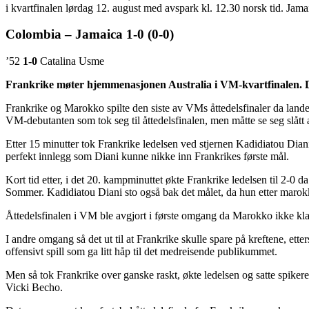
i kvartfinalen lørdag 12. august med avspark kl. 12.30 norsk tid. Jam
Colombia – Jamaica 1-0 (0-0)
’52
1-0
Catalina Usme
Frankrike møter hjemmenasjonen Australia i VM-kvartfinalen. Dett
Frankrike og Marokko spilte den siste av VMs åttedelsfinaler da land
VM-debutanten som tok seg til åttedelsfinalen, men måtte se seg slått
Etter 15 minutter tok Frankrike ledelsen ved stjernen Kadidiatou Dia
perfekt innlegg som Diani kunne nikke inn Frankrikes første mål.
Kort tid etter, i det 20. kampminuttet økte Frankrike ledelsen til 2-0 d
Sommer. Kadidiatou Diani sto også bak det målet, da hun etter marokka
Åttedelsfinalen i VM ble avgjort i første omgang da Marokko ikke klar
I andre omgang så det ut til at Frankrike skulle spare på kreftene, et
offensivt spill som ga litt håp til det medreisende publikummet.
Men så tok Frankrike over ganske raskt, økte ledelsen og satte spiker
Vicki Becho.