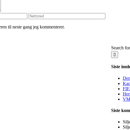
seren til neste gang jeg kommenterer.
Search for
Siste innl
Den
Kao
FIF
Her
VM-
Siste ko
Silj
Silj