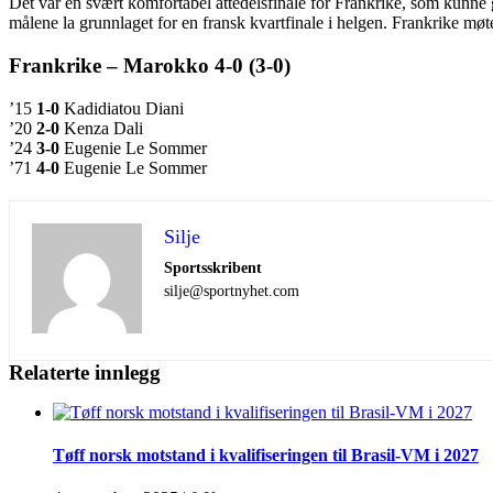
Det var en svært komfortabel åttedelsfinale for Frankrike, som kunne g
målene la grunnlaget for en fransk kvartfinale i helgen. Frankrike møt
Frankrike – Marokko 4-0 (3-0)
’15
1-0
Kadidiatou Diani
’20
2-0
Kenza Dali
’24
3-0
Eugenie Le Sommer
’71
4-0
Eugenie Le Sommer
Silje
Sportsskribent
silje@sportnyhet.com
Relaterte innlegg
Tøff norsk motstand i kvalifiseringen til Brasil-VM i 2027