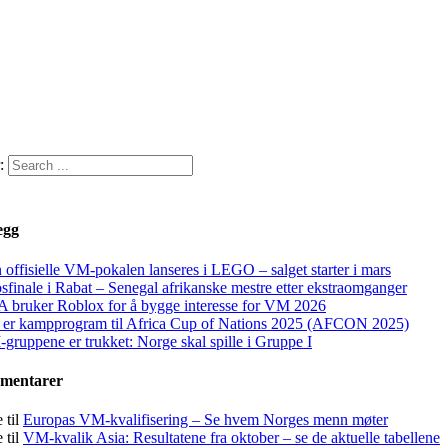
:
egg
 offisielle VM-pokalen lanseres i LEGO – salget starter i mars
sfinale i Rabat – Senegal afrikanske mestre etter ekstraomganger
A bruker Roblox for å bygge interesse for VM 2026
 er kampprogram til Africa Cup of Nations 2025 (AFCON 2025)
gruppene er trukket: Norge skal spille i Gruppe I
mmentarer
e
til
Europas VM-kvalifisering – Se hvem Norges menn møter
e
til
VM-kvalik Asia: Resultatene fra oktober – se de aktuelle tabellene