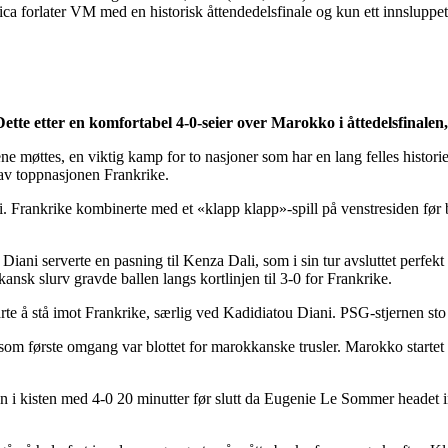
aica forlater VM med en historisk åttendedelsfinale og kun ett innslupp
e etter en komfortabel 4-0-seier over Marokko i åttedelsfinalen, e
ene møttes, en viktig kamp for to nasjoner som har en lang felles histo
 av toppnasjonen Frankrike.
ni. Frankrike kombinerte med et «klapp klapp»-spill på venstresiden f
a Diani serverte en pasning til Kenza Dali, som i sin tur avsluttet perfek
nsk slurv gravde ballen langs kortlinjen til 3-0 for Frankrike.
te å stå imot Frankrike, særlig ved Kadidiatou Diani. PSG-stjernen sto
tersom første omgang var blottet for marokkanske trusler. Marokko starte
en i kisten med 4-0 20 minutter før slutt da Eugenie Le Sommer headet i