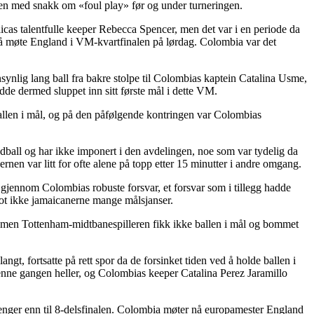
njen med snakk om «foul play» før og under turneringen.
cas talentfulle keeper Rebecca Spencer, men det var i en periode da
 å møte England i VM-kvartfinalen på lørdag. Colombia var det
ynlig lang ball fra bakre stolpe til Colombias kaptein Catalina Usme,
dde dermed sluppet inn sitt første mål i dette VM.
å ballen i mål, og på den påfølgende kontringen var Colombias
ball og har ikke imponert i den avdelingen, noe som var tydelig da
rnen var litt for ofte alene på topp etter 15 minutter i andre omgang.
e gjennom Colombias robuste forsvar, et forsvar som i tillegg hadde
llot ikke jamaicanerne mange målsjanser.
g, men Tottenham-midtbanespilleren fikk ikke ballen i mål og bommet
ngt, fortsatte på rett spor da de forsinket tiden ved å holde ballen i
denne gangen heller, og Colombias keeper Catalina Perez Jaramillo
lenger enn til 8-delsfinalen. Colombia møter nå europamester England