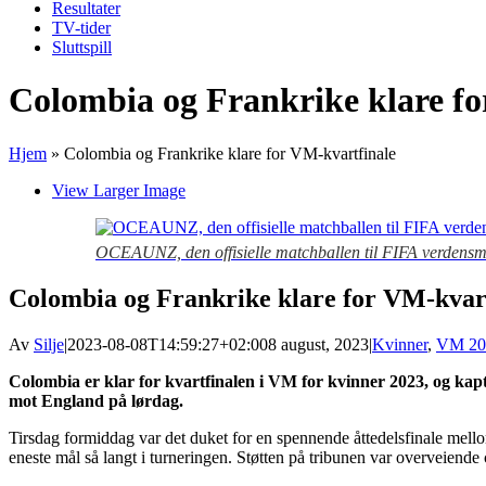
Resultater
TV-tider
Sluttspill
Colombia og Frankrike klare fo
Hjem
»
Colombia og Frankrike klare for VM-kvartfinale
View Larger Image
OCEAUNZ, den offisielle matchballen til FIFA verdensme
Colombia og Frankrike klare for VM-kvar
Av
Silje
|
2023-08-08T14:59:27+02:00
8 august, 2023
|
Kvinner
,
VM 20
Colombia er klar for kvartfinalen i VM for kvinner 2023, og ka
mot England på lørdag.
Tirsdag formiddag var det duket for en spennende åttedelsfinale mellom 
eneste mål så langt i turneringen. Støtten på tribunen var overveiend