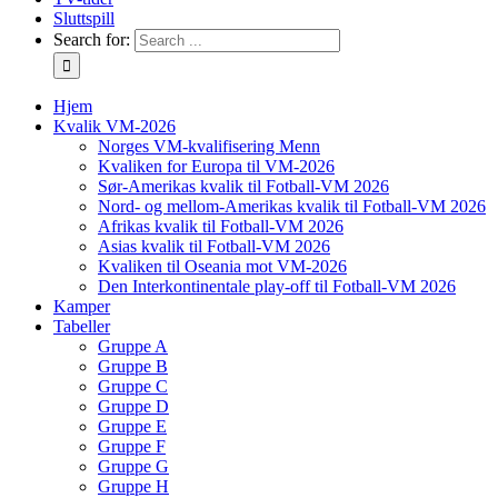
Sluttspill
Search for:
Hjem
Kvalik VM-2026
Norges VM-kvalifisering Menn
Kvaliken for Europa til VM-2026
Sør-Amerikas kvalik til Fotball-VM 2026
Nord- og mellom-Amerikas kvalik til Fotball-VM 2026
Afrikas kvalik til Fotball-VM 2026
Asias kvalik til Fotball-VM 2026
Kvaliken til Oseania mot VM-2026
Den Interkontinentale play-off til Fotball-VM 2026
Kamper
Tabeller
Gruppe A
Gruppe B
Gruppe C
Gruppe D
Gruppe E
Gruppe F
Gruppe G
Gruppe H