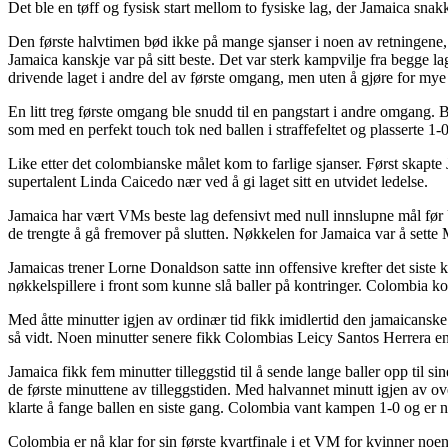
Det ble en tøff og fysisk start mellom to fysiske lag, der Jamaica sn
Den første halvtimen bød ikke på mange sjanser i noen av retningene
Jamaica kanskje var på sitt beste. Det var sterk kampvilje fra begg
drivende laget i andre del av første omgang, men uten å gjøre for mye
En litt treg første omgang ble snudd til en pangstart i andre omgang.
som med en perfekt touch tok ned ballen i straffefeltet og plasserte 
Like etter det colombianske målet kom to farlige sjanser. Først skapte
supertalent Linda Caicedo nær ved å gi laget sitt en utvidet ledelse.
Jamaica har vært VMs beste lag defensivt med null innslupne mål før
de trengte å gå fremover på slutten. Nøkkelen for Jamaica var å sette 
Jamaicas trener Lorne Donaldson satte inn offensive krefter det siste 
nøkkelspillere i front som kunne slå baller på kontringer. Colombia ko
Med åtte minutter igjen av ordinær tid fikk imidlertid den jamaicans
så vidt. Noen minutter senere fikk Colombias Leicy Santos Herrera en s
Jamaica fikk fem minutter tilleggstid til å sende lange baller opp til s
de første minuttene av tilleggstiden. Med halvannet minutt igjen av o
klarte å fange ballen en siste gang. Colombia vant kampen 1-0 og er nå 
Colombia er nå klar for sin første kvartfinale i et VM for kvinner n