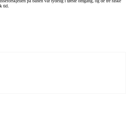
sseforskjellen på banen var tydelig i første omgang, og de tre raske
 tid.