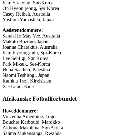
Kim Yu-jeong, Sør-Korea
Oh Hyeon-jeong, Sør-Korea
Casey Reibelt, Australia
Yoshimi Yamashita, Japan
Assistentdommere:
Sarah Ho May Yee, Australia
Makoto Bozono, Japan
Joanna Charakitis, Australia
Kim Kyoung-min, Sør-Korea
Lee Seul-gi, Sør-Korea
Park Mi-suk, Sør-Korea
Heba Saadieh, Palestina
Naomi Teshirogi, Japan
Ramina Tsoi, Kirgisistan
Xie Lijun, Kina
Afrikanske Fotballforbundet
Hoveddommere:
Vincentia Amedome, Togo
Bouchra Karboubi, Marokko
Akhona Makalima, Sør-Afrika
Salima Mukansanga, Rwanda