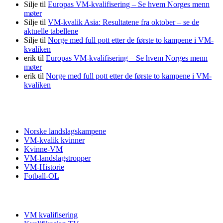
Silje
til
Europas VM-kvalifisering – Se hvem Norges menn
møter
Silje
til
VM-kvalik Asia: Resultatene fra oktober – se de
aktuelle tabellene
Silje
til
Norge med full pott etter de første to kampene i VM-
kvaliken
erik
til
Europas VM-kvalifisering – Se hvem Norges menn
møter
erik
til
Norge med full pott etter de første to kampene i VM-
kvaliken
Fotball VM
Norske landslagskampene
VM-kvalik kvinner
Kvinne-VM
VM-landslagstropper
VM-Historie
Fotball-OL
VM kvalifisering
VM kvalifisering