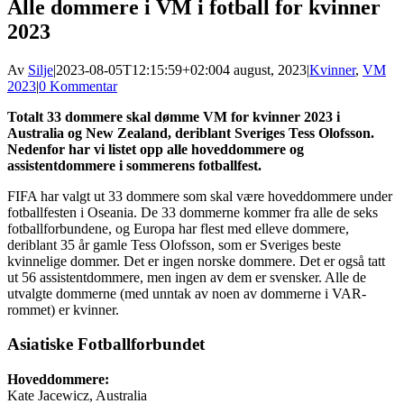
Alle dommere i VM i fotball for kvinner
2023
Av
Silje
|
2023-08-05T12:15:59+02:00
4 august, 2023
|
Kvinner
,
VM
2023
|
0 Kommentar
Totalt 33 dommere skal dømme VM for kvinner 2023 i
Australia og New Zealand, deriblant Sveriges Tess Olofsson.
Nedenfor har vi listet opp alle hoveddommere og
assistentdommere i sommerens fotballfest.
FIFA har valgt ut 33 dommere som skal være hoveddommere under
fotballfesten i Oseania. De 33 dommerne kommer fra alle de seks
fotballforbundene, og Europa har flest med elleve dommere,
deriblant 35 år gamle Tess Olofsson, som er Sveriges beste
kvinnelige dommer. Det er ingen norske dommere. Det er også tatt
ut 56 assistentdommere, men ingen av dem er svensker. Alle de
utvalgte dommerne (med unntak av noen av dommerne i VAR-
rommet) er kvinner.
Asiatiske Fotballforbundet
Hoveddommere:
Kate Jacewicz, Australia