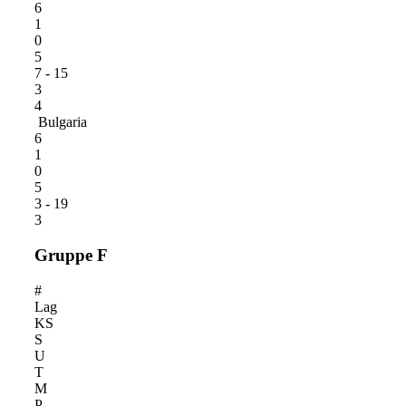
6
1
0
5
7 - 15
3
4
Bulgaria
6
1
0
5
3 - 19
3
Gruppe F
#
Lag
KS
S
U
T
M
P