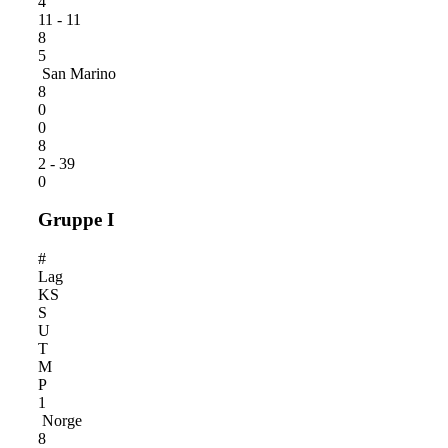
4
11 - 11
8
5
San Marino
8
0
0
8
2 - 39
0
Gruppe I
#
Lag
KS
S
U
T
M
P
1
Norge
8