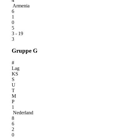
4
Armenia
6
1
0
5
3 - 19
3
Gruppe G
#
Lag
KS
S
U
T
M
P
1
Nederland
8
6
2
0