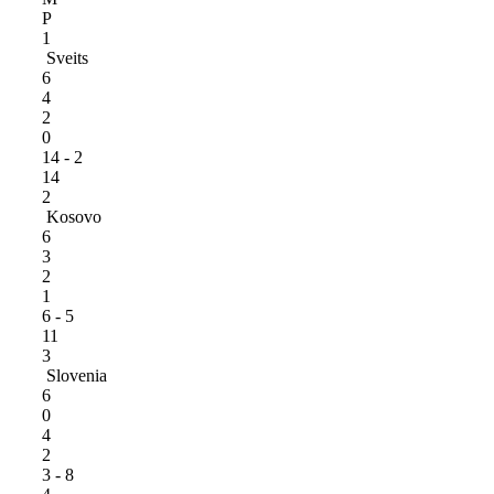
P
1
Sveits
6
4
2
0
14 - 2
14
2
Kosovo
6
3
2
1
6 - 5
11
3
Slovenia
6
0
4
2
3 - 8