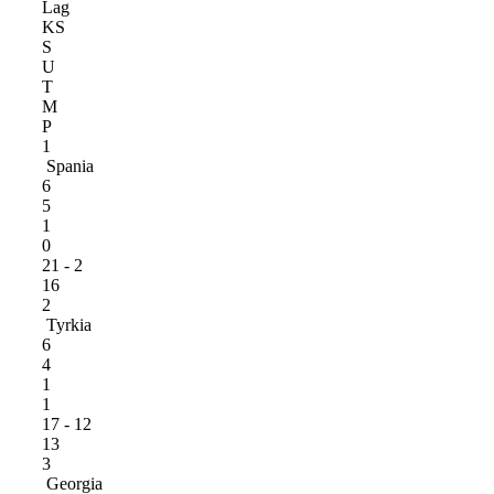
Lag
KS
S
U
T
M
P
1
Spania
6
5
1
0
21 - 2
16
2
Tyrkia
6
4
1
1
17 - 12
13
3
Georgia