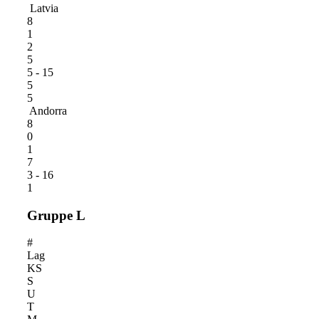
Latvia
8
1
2
5
5 - 15
5
5
Andorra
8
0
1
7
3 - 16
1
Gruppe L
#
Lag
KS
S
U
T