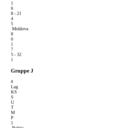
1
6
8 - 21
4
5
Moldova
8
0
1
7
5 - 32
1
Gruppe J
#
Lag
KS
S
U
T
M
P
1
Belgia