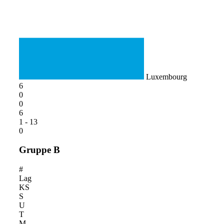
Luxembourg
6
0
0
6
1 - 13
0
Gruppe B
#
Lag
KS
S
U
T
M