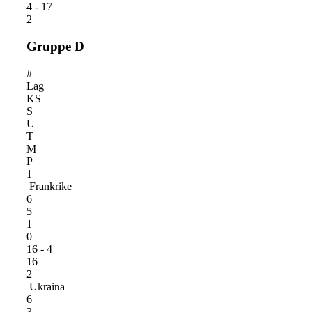
4 - 17
2
Gruppe D
#
Lag
KS
S
U
T
M
P
1
Frankrike
6
5
1
0
16 - 4
16
2
Ukraina
6
3