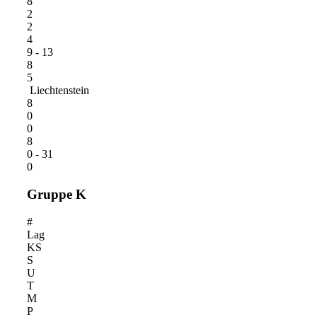
8
2
2
4
9 - 13
8
5
Liechtenstein
8
0
0
8
0 - 31
0
Gruppe K
#
Lag
KS
S
U
T
M
P