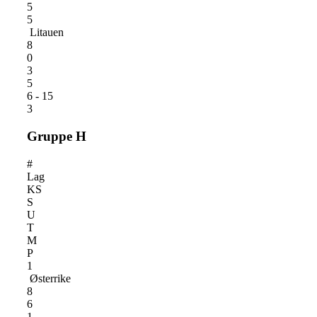
5
5
Litauen
8
0
3
5
6 - 15
3
Gruppe H
#
Lag
KS
S
U
T
M
P
1
Østerrike
8
6
1