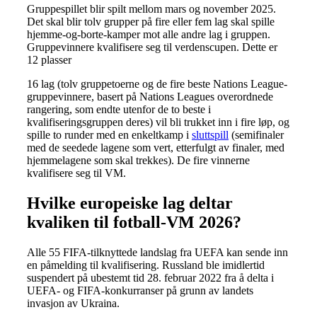
Gruppespillet blir spilt mellom mars og november 2025.
Det skal blir tolv grupper på fire eller fem lag skal spille
hjemme-og-borte-kamper mot alle andre lag i gruppen.
Gruppevinnere kvalifisere seg til verdenscupen. Dette er
12 plasser
16 lag (tolv gruppetoerne og de fire beste Nations League-
gruppevinnere, basert på Nations Leagues overordnede
rangering, som endte utenfor de to beste i
kvalifiseringsgruppen deres) vil bli trukket inn i fire løp, og
spille to runder med en enkeltkamp i
sluttspill
(semifinaler
med de seedede lagene som vert, etterfulgt av finaler, med
hjemmelagene som skal trekkes). De fire vinnerne
kvalifisere seg til VM.
Hvilke europeiske lag deltar
kvaliken til fotball-VM 2026?
Alle 55 FIFA-tilknyttede landslag fra UEFA kan sende inn
en påmelding til kvalifisering. Russland ble imidlertid
suspendert på ubestemt tid 28. februar 2022 fra å delta i
UEFA- og FIFA-konkurranser på grunn av landets
invasjon av Ukraina.