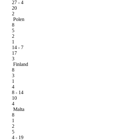
27 - 4
20
2
Polen
8
5
2
1
14 - 7
17
3
Finland
8
3
1
4
8 - 14
10
4
Malta
8
1
2
5
4 - 19