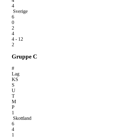
4
4
Sverige
6
0
2
4
4 - 12
2
Gruppe C
#
Lag
KS
S
U
T
M
P
1
Skottland
6
4
1