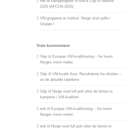
Her er kampprogram til Africa Cup of Nations
2025 (AFCON 2025)
VM-gruppene er trukket: Norge skal spille i
Gruppe I
Siste kommentarer
Silje
til
Europas VM-kvalifisering – Se hvem
Norges menn møter
Silje
til
VM-kvalik Asia: Resultatene fra oktober –
se de aktuelle tabellene
Silje
til
Norge med full pott etter de første to
kampene i VM-kvaliken
erik
til
Europas VM-kvalifisering – Se hvem
Norges menn møter
erik
til
Norge med full pott etter de første to