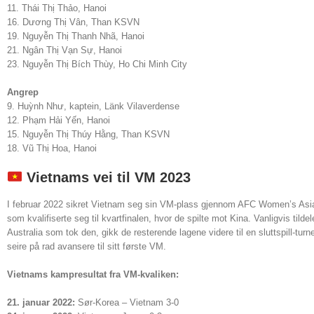
11. Thái Thị Thảo, Hanoi
16. Dương Thị Vân, Than KSVN
19. Nguyễn Thị Thanh Nhã, Hanoi
21. Ngân Thị Vạn Sự, Hanoi
23. Nguyễn Thị Bích Thùy, Ho Chi Minh City
Angrep
9. Huỳnh Như, kaptein, Länk Vilaverdense
12. Phạm Hải Yến, Hanoi
15. Nguyễn Thị Thúy Hằng, Than KSVN
18. Vũ Thị Hoa, Hanoi
Vietnams vei til VM 2023
I februar 2022 sikret Vietnam seg sin VM-plass gjennom AFC Women’s Asian
som kvalifiserte seg til kvartfinalen, hvor de spilte mot Kina. Vanligvis til
Australia som tok den, gikk de resterende lagene videre til en sluttspill-tu
seire på rad avansere til sitt første VM.
Vietnams kampresultat fra VM-kvaliken:
21. januar 2022:
Sør-Korea – Vietnam 3-0