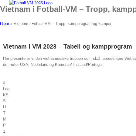
Skip
Vietnam i Fotball-VM – Tropp, kam
to
content
Hjem
»
Vietnam i Fotball-VM – Tropp, kampprogram og kamper
Vietnam i VM 2023 – Tabell og kampprogram
Her presenterer vi den vietnamesiske troppen som skal representere Vietnam 
de møter USA, Nederland og Kamerun/Thailand/Portugal.
#
Lag
KS
S
U
T
M
P
1