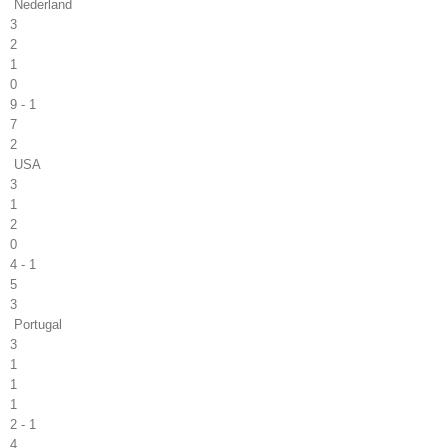
Nederland
3
2
1
0
9 - 1
7
2
USA
3
1
2
0
4 - 1
5
3
Portugal
3
1
1
1
2 - 1
4