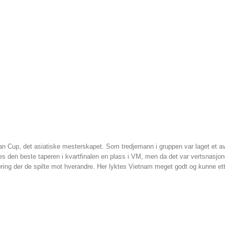
 Cup, det asiatiske mesterskapet. Som tredjemann i gruppen var laget et av
deles den beste taperen i kvartfinalen en plass i VM, men da det var vertsnasjo
rnering der de spilte mot hverandre. Her lyktes Vietnam meget godt og kunne ett