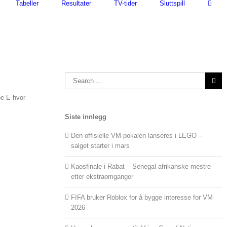
Tabeller
Resultater
TV-tider
Sluttspill
Search
for:
pe E hvor
Siste innlegg
Den offisielle VM-pokalen lanseres i LEGO –
salget starter i mars
Kaosfinale i Rabat – Senegal afrikanske mestre
etter ekstraomganger
FIFA bruker Roblox for å bygge interesse for VM
2026