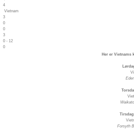
4
Vietnam
3
0
0
3
0 - 12
0
Her er Vietnams
Lørdag
V
Eden
Torsdag
Vie
Waikato
Tirsdag 
Viet
Forsyth B