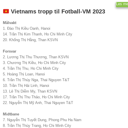
Les me
Vietnams tropp til Fotball-VM 2023
Målvakt
1. Đào Thị Kiều Oanh, Hanoi
14. Trần Thị Kim Thanh, Ho Chi Minh City
20. Khổng Thị Hằng, Than KSVN
Forsvar
2. Lương Thị Thu Thương, Than KSVN
3. Chương Thị Kiều, Ho Chi Minh City
4. Trần Thị Thu, Ho Chi Minh City
5. Hoàng Thị Loan, Hanoi
6. Trần Thị Thúy Nga, Thai Nguyen T&T
10. Trần Thị Hải Linh, Hanoi
13. Lê Thị Diễm My, Than KSVN
17. Trần Thị Thu Thảo, Ho Chi Minh City
22. Nguyễn Thị Mỹ Anh, Thai Nguyen T&T
Midtbane
7. Nguyễn Thị Tuyết Dung, Phong Phu Ha Nam
8. Trần Thị Thùy Trang, Ho Chi Minh City