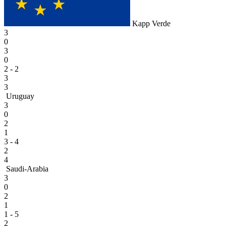
Kapp Verde
3
0
3
0
2 - 2
3
3
Uruguay
3
0
2
1
3 - 4
2
4
Saudi-Arabia
3
0
2
1
1 - 5
2