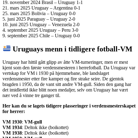
19. november 2024 Brasil – Uruguay 1-1
21. mars 2025 Uruguay – Argentina 0-1
25. mars 2025 Bolivia – Uruguay 0-0
5. juni 2025 Paraguay – Uruguay 2-0
10. juni 2025 Uruguay – Venezuela 2-0
4. september 2025 Uruguay – Peru 3-0
9. september 2025 Chile – Uruguay 0-0
Uruguays menn i tidligere fotball-VM
Uruguay har hittil gått glipp av åtte VM-turneringer, men er mest
kjent som den første verdensmesteren i herrefotball. Da Uruguay var
vertskap for VM i 1930 på hjemmebane, ble landslaget
verdensmester etter fire kamper og fire strake seire. De gjentok
bragden i 1950, da de vant sitt andre VM-gull. Siden den gang har
det imidlertid ikke blitt noen medaljer, selv om Uruguay har vært
nær ved å vinne tre ganger til.
Her kan du se lagets tidigere plasseringer i verdensmesterskapet
for herrer:
VM 1930
:
VM
-gull
VM 1934
: Deltok ikke (boikottet)
VM 1938
: Deltok ikke (boikottet)