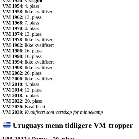
VM 1950
:
VM
-gull
VM 1954
: 4. plass
VM 1958
: Ikke kvalifisert
VM 1962
: 13. plass
VM 1966
: 7. plass
VM 1970
: 4. plass
VM 1974
: 13. plass
VM 1978
: Ikke kvalifisert
VM 1982
: Ikke kvalifisert
VM 1986
: 16. plass
VM 1990
: 16. plass
VM
1994
: Ikke kvalifisert
VM 1998
: Ikke kvalifisert
VM 2002
: 26. plass
VM 2006
: Ikke kvalifisert
VM 2010
: 4. plass
VM
2014
: 12. plass
VM 2018
: 5. plass
VM 2022:
20. plass
VM 2026:
Kvalifisert
VM 2030:
Kvalifisert som vertskap for minnekamp
Uruguays menn tidligere VM-tropper