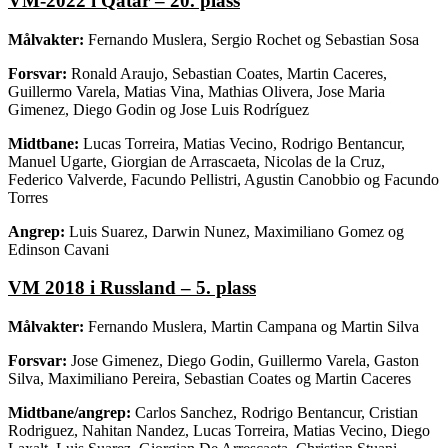
VM-2022 i Qatar – 20. plass
Målvakter:
Fernando Muslera, Sergio Rochet og Sebastian Sosa
Forsvar:
Ronald Araujo, Sebastian Coates, Martin Caceres,
Guillermo Varela, Matias Vina, Mathias Olivera, Jose Maria
Gimenez, Diego Godin og Jose Luis Rodríguez
Midtbane:
Lucas Torreira, Matias Vecino, Rodrigo Bentancur,
Manuel Ugarte, Giorgian de Arrascaeta, Nicolas de la Cruz,
Federico Valverde, Facundo Pellistri, Agustin Canobbio og Facundo
Torres
Angrep:
Luis Suarez, Darwin Nunez, Maximiliano Gomez og
Edinson Cavani
VM 2018 i Russland – 5. plass
Målvakter:
Fernando Muslera, Martin Campana og Martin Silva
Forsvar:
Jose Gimenez, Diego Godin, Guillermo Varela, Gaston
Silva, Maximiliano Pereira, Sebastian Coates og Martin Caceres
Midtbane/angrep:
Carlos Sanchez, Rodrigo Bentancur, Cristian
Rodriguez, Nahitan Nandez, Lucas Torreira, Matias Vecino, Diego