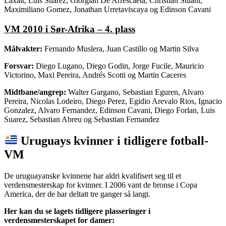
Laxalt, Luis Suarez, Giorgian De Arrescaeta, Christian Stuani,
Maximiliano Gomez, Jonathan Urretaviscaya og Edinson Cavani
VM 2010 i Sør-Afrika – 4. plass
Målvakter:
Fernando Muslera, Juan Castillo og Martin Silva
Forsvar:
Diego Lugano, Diego Godin, Jorge Fucile, Mauricio
Victorino, Maxi Pereira, Andrés Scotti og Martin Caceres
Midtbane/angrep:
Walter Gargano, Sebastian Eguren, Alvaro
Pereira, Nicolas Lodeiro, Diego Perez, Egidio Arevalo Rios, Ignacio
Gonzalez, Alvaro Fernandez, Edinson Cavani, Diego Forlan, Luis
Suarez, Sebastian Abreu og Sebastian Fernandez
Uruguays kvinner i tidligere fotball-
VM
De uruguayanske kvinnene har aldri kvalifisert seg til et
verdensmesterskap for kvinner. I 2006 vant de bronse i Copa
America, der de har deltatt tre ganger så langt.
Her kan du se lagets tidligere plasseringer i
verdensmesterskapet for damer: