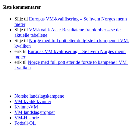
Siste kommentarer
Silje
til
Europas VM-kvalifisering – Se hvem Norges menn
møter
Silje
til
VM-kvalik Asia: Resultatene fra oktober – se de
aktuelle tabellene
Silje
til
Norge med full pott etter de første to kampene i VM-
kvaliken
erik
til
Europas VM-kvalifisering – Se hvem Norges menn
møter
erik
til
Norge med full pott etter de første to kampene i VM-
kvaliken
Fotball VM
Norske landslagskampene
VM-kvalik kvinner
Kvinne-VM
VM-landslagstropper
VM-Historie
Fotball-OL
VM kvalifisering