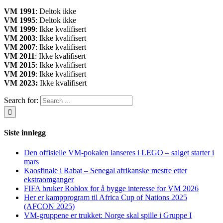
VM 1991
: Deltok ikke
VM 1995
: Deltok ikke
VM 1999
: Ikke kvalifisert
VM 2003
: Ikke kvalifisert
VM 2007
: Ikke kvalifisert
VM 2011
: Ikke kvalifisert
VM 2015
: Ikke kvalifisert
VM 2019
: Ikke kvalifisert
VM 2023:
Ikke kvalifisert
Search for:
Siste innlegg
Den offisielle VM-pokalen lanseres i LEGO – salget starter i
mars
Kaosfinale i Rabat – Senegal afrikanske mestre etter
ekstraomganger
FIFA bruker Roblox for å bygge interesse for VM 2026
Her er kampprogram til Africa Cup of Nations 2025
(AFCON 2025)
VM-gruppene er trukket: Norge skal spille i Gruppe I