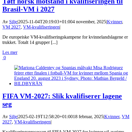
Tøff norsk motstand i kvalifiseringen til
Brasil-VM i 2027
Av
Silje
|
2025-11-04T20:19:03+01:00
4 november, 2025
|
Kvinner
,
VM 2027
,
VM-kvalifiseringen
|
De europeiske VM-kvalifiseringskampene for kvinnelandslagene er
trukket. Totalt 14 grupper [...]
Les mer
0
FIFA VM-2027: Slik kvalifiserer lagene
seg
Av
Silje
|
2025-02-19T12:58:20+01:00
18 februar, 2025
|
Kvinner
,
VM
2027
,
VM-kvalifiseringen
|
Kvalifiseringsprosessen til FIFA VM 2027 for kvinner vil avgjøre