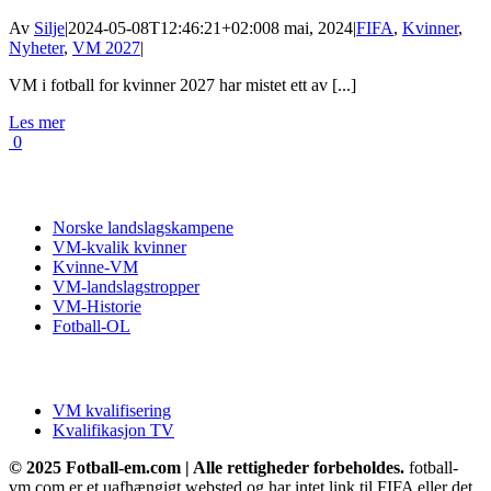
Av
Silje
|
2024-05-08T12:46:21+02:00
8 mai, 2024
|
FIFA
,
Kvinner
,
Nyheter
,
VM 2027
|
VM i fotball for kvinner 2027 har mistet ett av [...]
Les mer
0
Fotball VM
Norske landslagskampene
VM-kvalik kvinner
Kvinne-VM
VM-landslagstropper
VM-Historie
Fotball-OL
VM kvalifisering
VM kvalifisering
Kvalifikasjon TV
© 2025 Fotball-em.com | Alle rettigheder forbeholdes.
fotball-
vm.com er et uafhængigt websted og har intet link til FIFA eller det