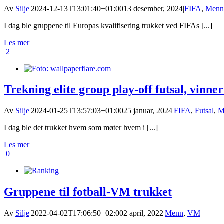
Av
Silje
|
2024-12-13T13:01:40+01:00
13 desember, 2024
|
FIFA
,
Menn
I dag ble gruppene til Europas kvalifisering trukket ved FIFAs [...]
Les mer
2
Trekning elite group play-off futsal, vinn
Av
Silje
|
2024-01-25T13:57:03+01:00
25 januar, 2024
|
FIFA
,
Futsal
,
M
I dag ble det trukket hvem som møter hvem i [...]
Les mer
0
Gruppene til fotball-VM trukket
Av
Silje
|
2022-04-02T17:06:50+02:00
2 april, 2022
|
Menn
,
VM
|