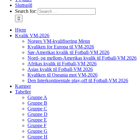
Sluttspill
Search for:
Hjem
Kvalik VM-2026
Norges VM-kvalifisering Menn
Kvaliken for Europa til VM-2026
Sør-Amerikas kvalik til Fotball-VM 2026
Nord- og mellom-Amerikas kvalik til Fotball-VM 2026
Afrikas kvalik til Fotball-VM 2026
Asias kvalik til Fotball-VM 2026
Kvaliken til Oseania mot VM-2026
Den Interkontinentale play-off til Fotball-VM 2026
Kamper
Tabeller
Gruppe A
Gruppe B
Gruppe C
Gruppe D
Gruppe E
Gruppe F
Gruppe G
Gruppe H