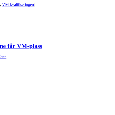
,
VM-kvalifiseringen
|
erne får VM-plass
enn
|