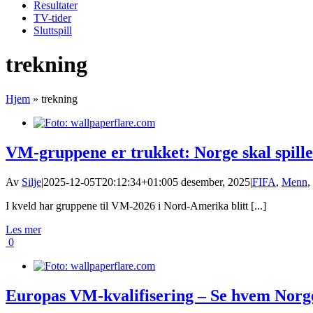
Resultater
TV-tider
Sluttspill
trekning
Hjem
»
trekning
VM-gruppene er trukket: Norge skal spille
Av
Silje
|
2025-12-05T20:12:34+01:00
5 desember, 2025
|
FIFA
,
Menn
,
I kveld har gruppene til VM-2026 i Nord-Amerika blitt [...]
Les mer
0
Europas VM-kvalifisering – Se hvem Nor