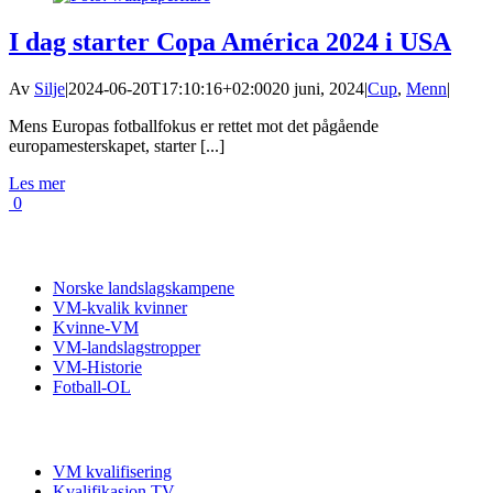
I dag starter Copa América 2024 i USA
Av
Silje
|
2024-06-20T17:10:16+02:00
20 juni, 2024
|
Cup
,
Menn
|
Mens Europas fotballfokus er rettet mot det pågående
europamesterskapet, starter [...]
Les mer
0
Fotball VM
Norske landslagskampene
VM-kvalik kvinner
Kvinne-VM
VM-landslagstropper
VM-Historie
Fotball-OL
VM kvalifisering
VM kvalifisering
Kvalifikasjon TV