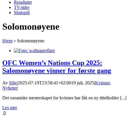
Resultater
TV-tider
Sluttspill
Solomonøyene
Hjem
»
Solomonøyene
OFC Women’s Nations Cup 2025:
Salomonøyene vinner for første gang
Av
Silje
|
2025-07-19T23:58:41+02:00
19 juli, 2025
|
Kvinner
,
Nyheter
|
Det oseaniske mesterskapet for kvinner har fått en ny tittelholder [...]
Les mer
0
Fotball VM