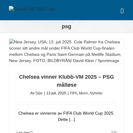
Skip
to
content
psg
Chelsea vinner Klubb-VM 2025 – PSG
målløse
Av
Silje
|
13 juli, 2025
|
FIFA
,
Menn
,
Nyheter
Chelsea er vinnerne av FIFA Club World Cup 2025.
Dette [...]
Les mer
0