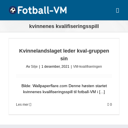
Skip
to
content
kvinnenes kvalifiseringsspill
Kvinnelandslaget leder kval-gruppen
sin
Av
Silje
|
1 desember, 2021
|
VM-kvalifiseringen
Bilde: Wallpaperflare.com Denne høsten startet
kvinnenes kvalifiseringsspill til fotball-VM i [...]
Les mer
0