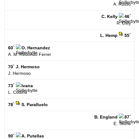
A. Russo
C. Kelly
46`
R. Daly
L. Hemp
55`
60`
O. Hernandez
A. M. Redondo Ferrer
70`
J. Hermoso
J. Hermoso
73`
Ivana
L. Codina
78`
S. Paralluelo
B. England
87`
E. Toone
90`
A. Putellas