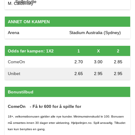
M. Caldentey
ANNET OM KAMPEN
Arena
Stadium Australia (Sydney)
Odds før kampen: 1X2
1
X
2
ComeOn
2.70
3.00
2.85
Unibet
2.65
2.95
2.95
Bonustilbud
ComeOn
- Få kr 600 for å spille for
18+, velkomstbonusen gjelder alle nye kunder. Minimumsinnskudd kr 100. Bonusen
må omsettes innen 30 dager etter aktivering. Hjelpelinjen.no. Spill ansvarlig. Tilbudet
kan kun benyttes en gang.