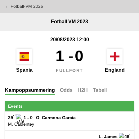
← Fotball-VM 2026
Fotball VM 2023
20/08/2023 12:00
1
-
0
Spania
England
FULLFØRT
Kampoppsummering
Odds
H2H
Tabell
Events
29`
1 - 0
O. Carmona Garcia
M. Caldentey
L. James
46`