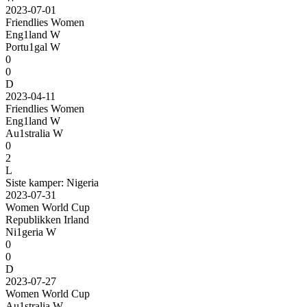
2023-07-01
Friendlies Women
Eng1land W
Portu1gal W
0
0
D
2023-04-11
Friendlies Women
Eng1land W
Au1stralia W
0
2
L
Siste kamper: Nigeria
2023-07-31
Women World Cup
Republikken Irland
Ni1geria W
0
0
D
2023-07-27
Women World Cup
Au1stralia W