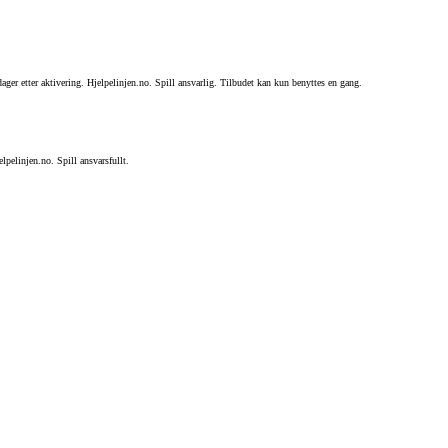
 etter aktivering. Hjelpelinjen.no. Spill ansvarlig. Tilbudet kan kun benyttes en gang.
pelinjen.no. Spill ansvarsfullt.