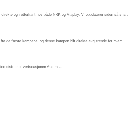
direkte og i etterkant hos både NRK og Viaplay. Vi oppdaterer siden så snart
g fra de første kampene, og denne kampen blir direkte avgjørende for hvem
den siste mot vertsnasjonen Australia.