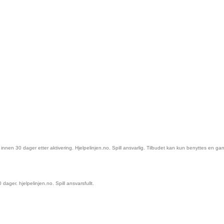
en 30 dager etter aktivering. Hjelpelinjen.no. Spill ansvarlig. Tilbudet kan kun benyttes en ga
ager. hjelpelinjen.no. Spill ansvarsfullt.