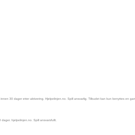
en 30 dager etter aktivering. Hjelpelinjen.no. Spill ansvarlig. Tilbudet kan kun benyttes en ga
ager. hjelpelinjen.no. Spill ansvarsfullt.