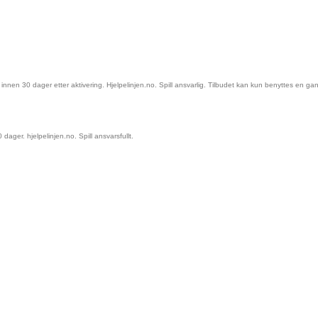
en 30 dager etter aktivering. Hjelpelinjen.no. Spill ansvarlig. Tilbudet kan kun benyttes en ga
ager. hjelpelinjen.no. Spill ansvarsfullt.