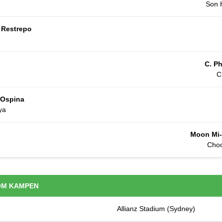
Son 
 Restrepo
C. Ph
C
 Ospina
ya
Moon Mi
Cho
OM KAMPEN
Allianz Stadium (Sydney)