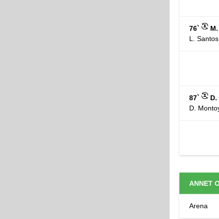
76`
M.
L. Santos
87`
D.
D. Monto
ANNET 
Arena