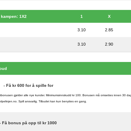
 kampen: 1X2
1
X
3.10
2.85
3.10
2.90
lbud
- Få kr 600 for å spille for
tbonusen gjelder alle nye kunder. Minimumsinnskudd kr 100. Bonusen må omsettes innen 30 dag
jelpelinjen.no. Spill ansvarlig. Tilbudet kan kun benyttes en gang.
- Få bonus på opp til kr 1000