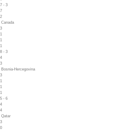
7 - 3
7
2
Canada
3
1
1
1
8 - 3
4
3
Bosnia-Hercegovina
3
1
1
1
5 - 6
4
4
Qatar
3
0