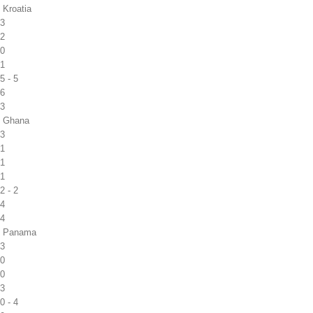
Kroatia
3
2
0
1
5 - 5
6
3
Ghana
3
1
1
1
2 - 2
4
4
Panama
3
0
0
3
0 - 4