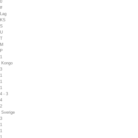
0
#
Lag
KS
S
U
T
M
P
1
Kongo
3
1
1
1
4 - 3
4
2
Sverige
3
1
1
1