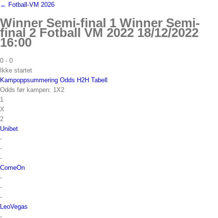
← Fotball-VM 2026
Winner Semi-final 1
Winner Semi-
final 2
Fotball VM 2022
18/12/2022
16:00
0
-
0
Ikke startet
Kampoppsummering
Odds
H2H
Tabell
Odds før kampen: 1X2
1
X
2
Unibet
-
-
-
ComeOn
-
-
-
LeoVegas
-