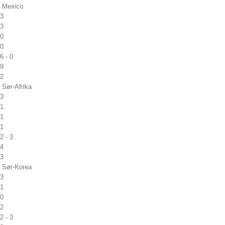
Mexico
3
3
0
0
6 - 0
9
2
Sør-Afrika
3
1
1
1
2 - 3
4
3
Sør-Korea
3
1
0
2
2 - 3