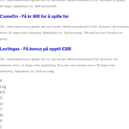
18+, velkomstbonusen gjelder kun for nye kunder. Minste innskudd kr 100. Bonusen er gyldig i
60 dager. hjelpelinjen.no. Spill ansvarsfullt.
ComeOn
- Få kr 600 for å spille for
18+, velkomstbonusen gjelder alle nye kunder. Minimumsinnskudd kr 100. Bonusen må omsettes
innen 30 dager etter aktivering. Hjelpelinjen.no. Spill ansvarlig. Tilbudet kan kun benyttes en
gang.
LeoVegas
- Få bonus på opptil €300
18+. Velkomstbonusen gjelder kun for nye kunder. Minimumsinnskudd €10. Bonusen må
aktiveres innen 14 dager etter registrering. Bonusen må omsettes innen 30 dager etter
aktivering. Hjelpelinjen.no. Spill ansvarlig.
#
Lag
KS
S
U
T
M
P
1