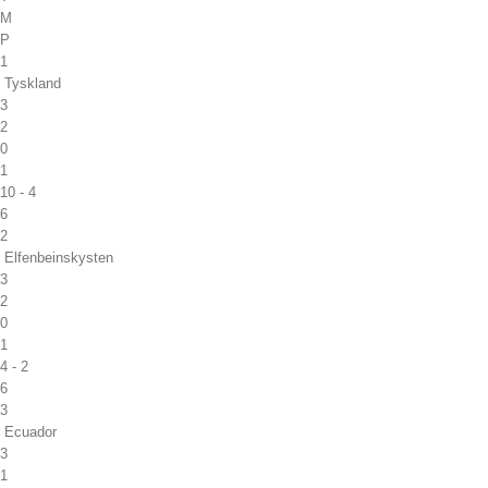
M
P
1
Tyskland
3
2
0
1
10 - 4
6
2
Elfenbeinskysten
3
2
0
1
4 - 2
6
3
Ecuador
3
1