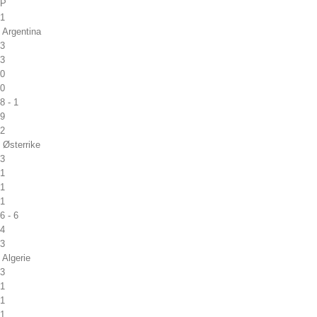
P
1
Argentina
3
3
0
0
8 - 1
9
2
Østerrike
3
1
1
1
6 - 6
4
3
Algerie
3
1
1
1