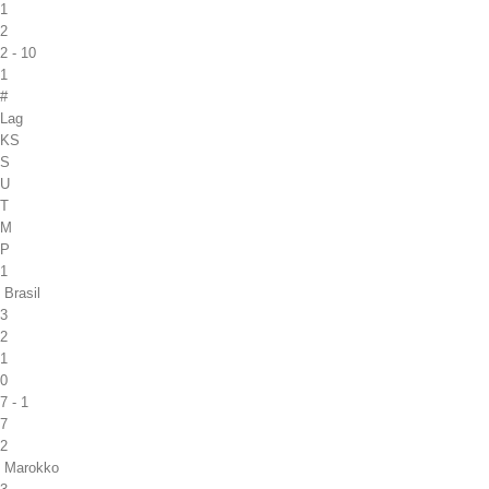
1
2
2 - 10
1
#
Lag
KS
S
U
T
M
P
1
Brasil
3
2
1
0
7 - 1
7
2
Marokko