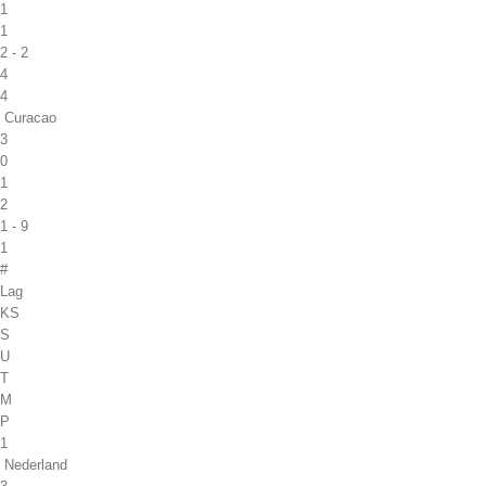
1
1
2 - 2
4
4
Curacao
3
0
1
2
1 - 9
1
#
Lag
KS
S
U
T
M
P
1
Nederland