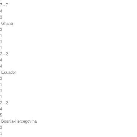
7 - 7
4
3
Ghana
3
1
1
1
2 - 2
4
4
Ecuador
3
1
1
1
2 - 2
4
5
Bosnia-Hercegovina
3
1