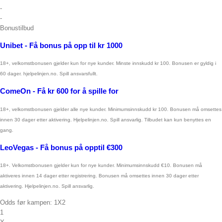
-
-
Bonustilbud
Unibet
- Få bonus på opp til kr 1000
18+, velkomstbonusen gjelder kun for nye kunder. Minste innskudd kr 100. Bonusen er gyldig i
60 dager. hjelpelinjen.no. Spill ansvarsfullt.
ComeOn
- Få kr 600 for å spille for
18+, velkomstbonusen gjelder alle nye kunder. Minimumsinnskudd kr 100. Bonusen må omsettes
innen 30 dager etter aktivering. Hjelpelinjen.no. Spill ansvarlig. Tilbudet kan kun benyttes en
gang.
LeoVegas
- Få bonus på opptil €300
18+. Velkomstbonusen gjelder kun for nye kunder. Minimumsinnskudd €10. Bonusen må
aktiveres innen 14 dager etter registrering. Bonusen må omsettes innen 30 dager etter
aktivering. Hjelpelinjen.no. Spill ansvarlig.
Odds før kampen: 1X2
1