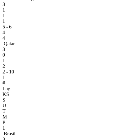
3
1
1
1
5 - 6
4
4
Qatar
3
0
1
2
2 - 10
1
#
Lag
KS
S
U
T
M
P
1
Brasil
3