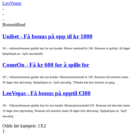
LeoVegas
-
-
-
Bonustilbud
Unibet
- Få bonus på opp til kr 1000
18+, velkomstbonusen gjelder kun for nye kunder. Minste innskudd kr 100. Bonusen er gyldig i 60 dager.
hjelpelinjen.no. Spill ansvarsfullt.
ComeOn
- Få kr 600 for å spille for
18+, velkomstbonusen gjelder alle nye kunder. Minimumsinnskudd kr 100. Bonusen må omsettes innen
30 dager etter aktivering. Hjelpelinjen.no. Spill ansvarlig. Tilbudet kan kun benyttes en gang.
LeoVegas
- Få bonus på opptil €300
18+. Velkomstbonusen gjelder kun for nye kunder. Minimumsinnskudd €10. Bonusen må aktiveres innen
14 dager etter registrering. Bonusen må omsettes innen 30 dager etter aktivering. Hjelpelinjen.no. Spill
ansvarlig.
Odds før kampen: 1X2
1