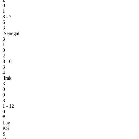
0
1
8 - 7
6
3
Senegal
3
1
0
2
8 - 6
3
4
Irak
3
0
0
3
1 - 12
0
#
Lag
KS
S