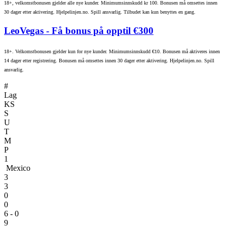
18+, velkomstbonusen gjelder alle nye kunder. Minimumsinnskudd kr 100. Bonusen må omsettes innen
30 dager etter aktivering. Hjelpelinjen.no. Spill ansvarlig. Tilbudet kan kun benyttes en gang.
LeoVegas
- Få bonus på opptil €300
18+. Velkomstbonusen gjelder kun for nye kunder. Minimumsinnskudd €10. Bonusen må aktiveres innen
14 dager etter registrering. Bonusen må omsettes innen 30 dager etter aktivering. Hjelpelinjen.no. Spill
ansvarlig.
#
Lag
KS
S
U
T
M
P
1
Mexico
3
3
0
0
6 - 0
9