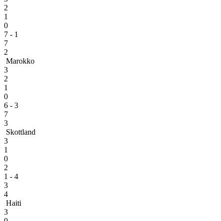
2
1
0
7 - 1
7
2
Marokko
3
2
1
0
6 - 3
7
3
Skottland
3
1
0
2
1 - 4
3
4
Haiti
3
0