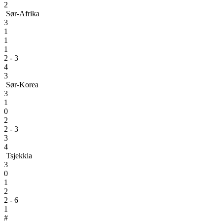
2
Sør-Afrika
3
1
1
1
2 - 3
4
3
Sør-Korea
3
1
0
2
2 - 3
3
4
Tsjekkia
3
0
1
2
2 - 6
1
#