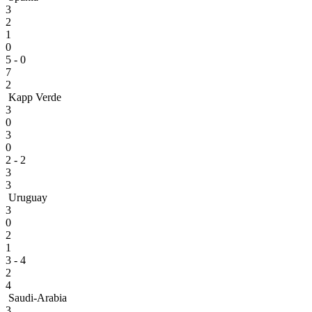
3
2
1
0
5 - 0
7
2
Kapp Verde
3
0
3
0
2 - 2
3
3
Uruguay
3
0
2
1
3 - 4
2
4
Saudi-Arabia
3