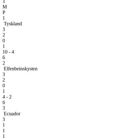
T
M
P
1
Tyskland
3
2
0
1
10 - 4
6
2
Elfenbeinskysten
3
2
0
1
4 - 2
6
3
Ecuador
3
1
1
1