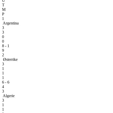
U
T
M
P
1
Argentina
3
3
0
0
8 - 1
9
2
Østerrike
3
1
1
1
6 - 6
4
3
Algerie
3
1
1