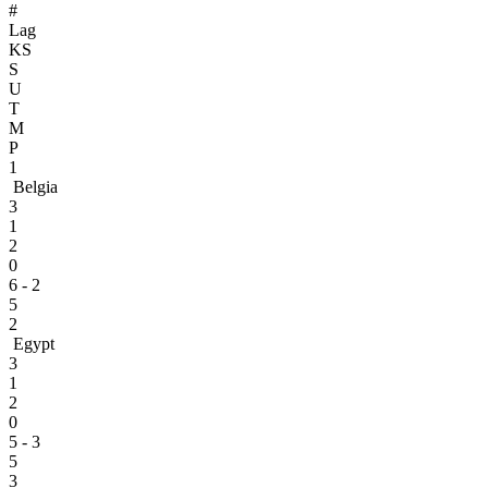
#
Lag
KS
S
U
T
M
P
1
Belgia
3
1
2
0
6 - 2
5
2
Egypt
3
1
2
0
5 - 3
5
3