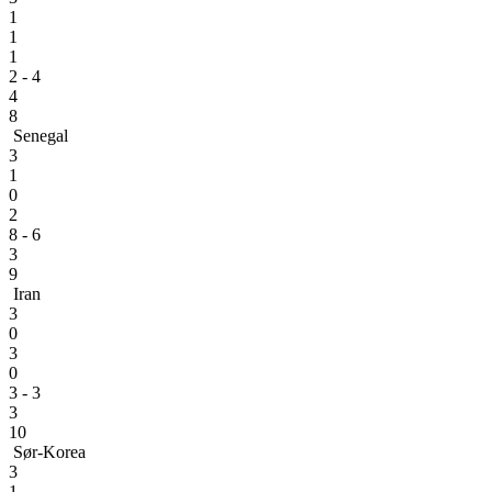
1
1
1
2 - 4
4
8
Senegal
3
1
0
2
8 - 6
3
9
Iran
3
0
3
0
3 - 3
3
10
Sør-Korea
3
1