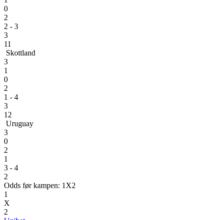
0
2
2 - 3
3
11
Skottland
3
1
0
2
1 - 4
3
12
Uruguay
3
0
2
1
3 - 4
2
Odds før kampen: 1X2
1
X
2