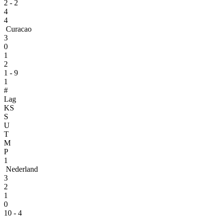
2 - 2
4
4
Curacao
3
0
1
2
1 - 9
1
#
Lag
KS
S
U
T
M
P
1
Nederland
3
2
1
0
10 - 4