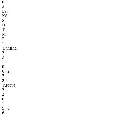
0
#
Lag
KS
S
U
T
M
P
1
England
3
2
1
0
6 - 2
7
2
Kroatia
3
2
0
1
5 - 5
6