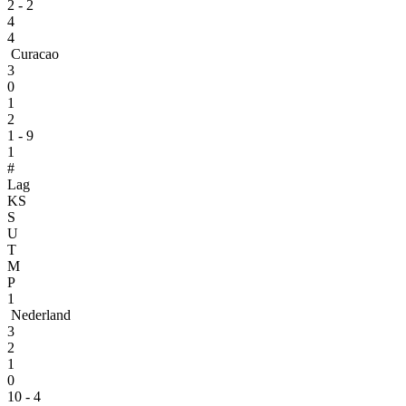
2 - 2
4
4
Curacao
3
0
1
2
1 - 9
1
#
Lag
KS
S
U
T
M
P
1
Nederland
3
2
1
0
10 - 4