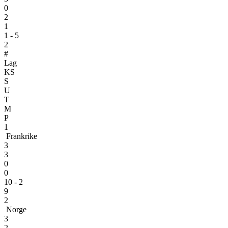
0
2
1
1 - 5
2
#
Lag
KS
S
U
T
M
P
1
Frankrike
3
3
0
0
10 - 2
9
2
Norge
3
2