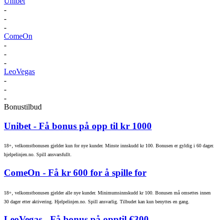
Unibet
-
-
-
ComeOn
-
-
-
LeoVegas
-
-
-
Bonustilbud
Unibet
- Få bonus på opp til kr 1000
18+, velkomstbonusen gjelder kun for nye kunder. Minste innskudd kr 100. Bonusen er gyldig i 60 dager.
hjelpelinjen.no. Spill ansvarsfullt.
ComeOn
- Få kr 600 for å spille for
18+, velkomstbonusen gjelder alle nye kunder. Minimumsinnskudd kr 100. Bonusen må omsettes innen
30 dager etter aktivering. Hjelpelinjen.no. Spill ansvarlig. Tilbudet kan kun benyttes en gang.
LeoVegas
- Få bonus på opptil €300