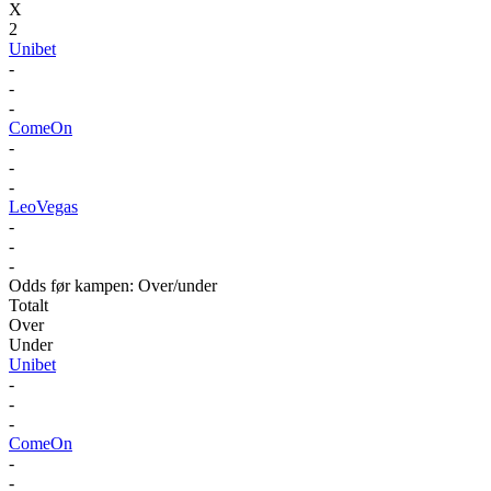
X
2
Unibet
-
-
-
ComeOn
-
-
-
LeoVegas
-
-
-
Odds før kampen: Over/under
Totalt
Over
Under
Unibet
-
-
-
ComeOn
-
-