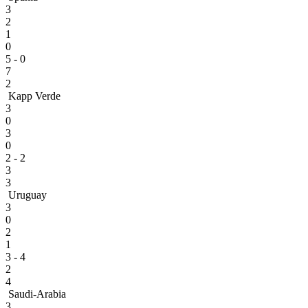
3
2
1
0
5 - 0
7
2
Kapp Verde
3
0
3
0
2 - 2
3
3
Uruguay
3
0
2
1
3 - 4
2
4
Saudi-Arabia
3