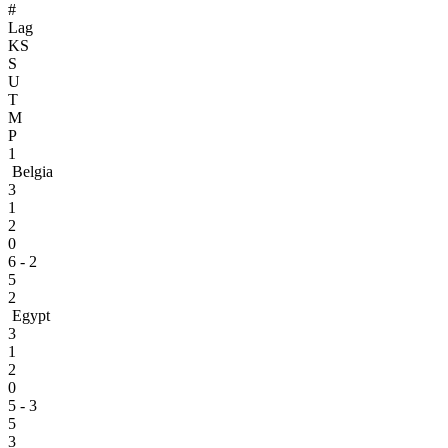
#
Lag
KS
S
U
T
M
P
1
Belgia
3
1
2
0
6 - 2
5
2
Egypt
3
1
2
0
5 - 3
5
3