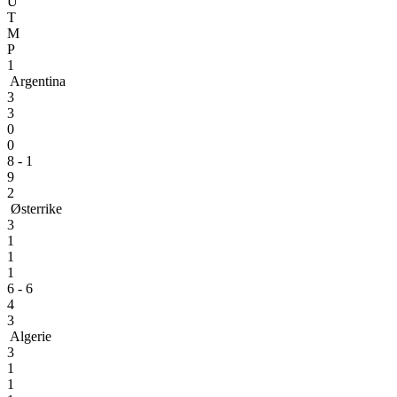
U
T
M
P
1
Argentina
3
3
0
0
8 - 1
9
2
Østerrike
3
1
1
1
6 - 6
4
3
Algerie
3
1
1