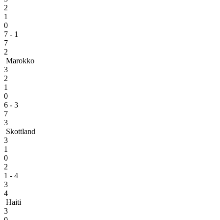
2
1
0
7 - 1
7
2
Marokko
3
2
1
0
6 - 3
7
3
Skottland
3
1
0
2
1 - 4
3
4
Haiti
3
0