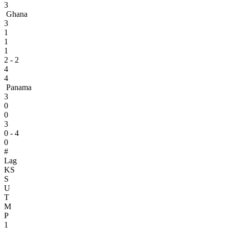
3
Ghana
3
1
1
1
2 - 2
4
4
Panama
3
0
0
3
0 - 4
0
#
Lag
KS
S
U
T
M
P
1