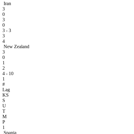
Iran
3
0
3
0
3 - 3
3
4
New Zealand
3
0
1
2
4 - 10
1
#
Lag
KS
S
U
T
M
P
1
Spania