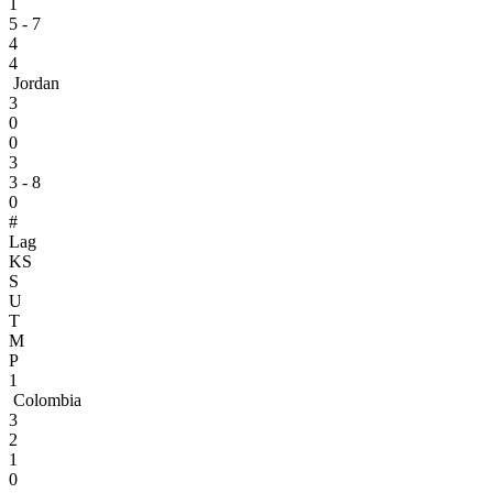
1
5 - 7
4
4
Jordan
3
0
0
3
3 - 8
0
#
Lag
KS
S
U
T
M
P
1
Colombia
3
2
1
0