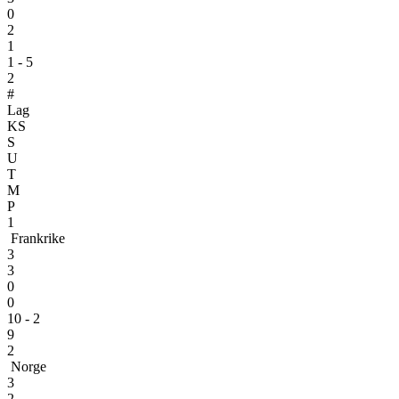
0
2
1
1 - 5
2
#
Lag
KS
S
U
T
M
P
1
Frankrike
3
3
0
0
10 - 2
9
2
Norge
3
2