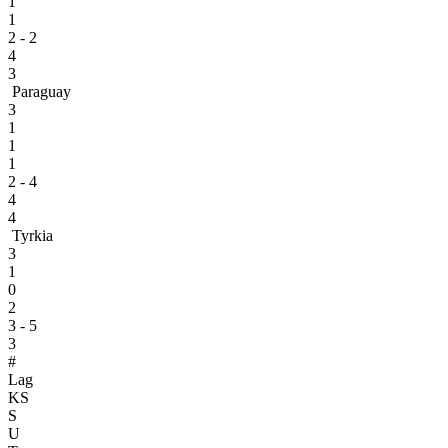
1
1
2 - 2
4
3
Paraguay
3
1
1
1
2 - 4
4
4
Tyrkia
3
1
0
2
3 - 5
3
#
Lag
KS
S
U