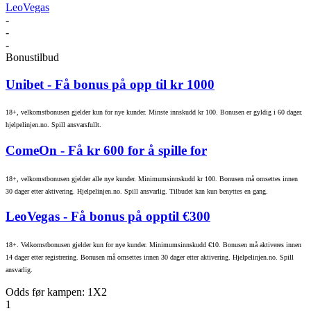
LeoVegas
-
-
-
Bonustilbud
Unibet
- Få bonus på opp til kr 1000
18+, velkomstbonusen gjelder kun for nye kunder. Minste innskudd kr 100. Bonusen er gyldig i 60 dager.
hjelpelinjen.no. Spill ansvarsfullt.
ComeOn
- Få kr 600 for å spille for
18+, velkomstbonusen gjelder alle nye kunder. Minimumsinnskudd kr 100. Bonusen må omsettes innen
30 dager etter aktivering. Hjelpelinjen.no. Spill ansvarlig. Tilbudet kan kun benyttes en gang.
LeoVegas
- Få bonus på opptil €300
18+. Velkomstbonusen gjelder kun for nye kunder. Minimumsinnskudd €10. Bonusen må aktiveres innen
14 dager etter registrering. Bonusen må omsettes innen 30 dager etter aktivering. Hjelpelinjen.no. Spill
ansvarlig.
Odds før kampen: 1X2
1