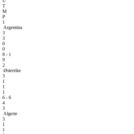
U
T
M
P
1
Argentina
3
3
0
0
8 - 1
9
2
Østerrike
3
1
1
1
6 - 6
4
3
Algerie
3
1
1