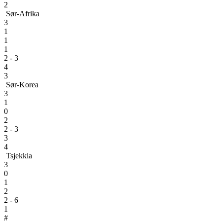
2
Sør-Afrika
3
1
1
1
2 - 3
4
3
Sør-Korea
3
1
0
2
2 - 3
3
4
Tsjekkia
3
0
1
2
2 - 6
1
#