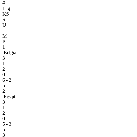
#
Lag
KS
S
U
T
M
P
1
Belgia
3
1
2
0
6 - 2
5
2
Egypt
3
1
2
0
5 - 3
5
3