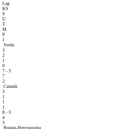
Lag
KS
S
U
T
M
P
1
Sveits
3
2
1
0
7 - 3
7
2
Canada
3
1
1
1
8 - 3
4
3
Bosnia-Hercegovina