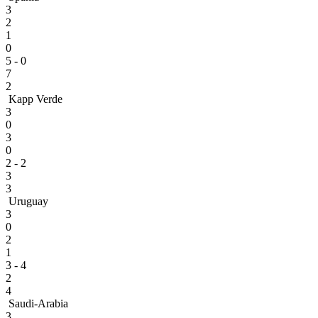
3
2
1
0
5 - 0
7
2
Kapp Verde
3
0
3
0
2 - 2
3
3
Uruguay
3
0
2
1
3 - 4
2
4
Saudi-Arabia
3