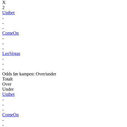
X
2
Unibet
-
-
-
ComeOn
-
-
-
LeoVegas
-
-
-
Odds før kampen: Over/under
Totalt
Over
Under
Unibet
-
-
-
ComeOn
-
-