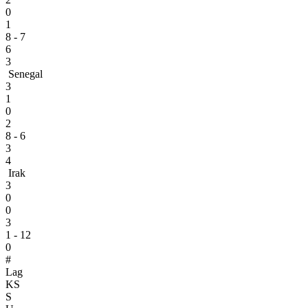
0
1
8 - 7
6
3
Senegal
3
1
0
2
8 - 6
3
4
Irak
3
0
0
3
1 - 12
0
#
Lag
KS
S