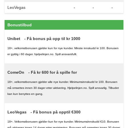
LeoVegas
-
-
-
Bonustilbud
Unibet
- Få bonus på opp til kr 1000
18+, velkomstbonusen gjelder kun for nye kunder. Minste innskudd kr 100. Bonusen
er gyldig i 60 dager. hjelpelinjen.no. Spill ansvarsfullt.
ComeOn
- Få kr 600 for å spille for
18+, velkomstbonusen gjelder alle nye kunder. Minimumsinnskudd kr 100. Bonusen
må omsettes innen 30 dager etter aktivering. Hjelpelinjen.no. Spill ansvarlig. Tilbudet
kan kun benyttes en gang.
LeoVegas
- Få bonus på opptil €300
18+. Velkomstbonusen gjelder kun for nye kunder. Minimumsinnskudd €10. Bonusen
må aktiveres innen 14 dager etter registrering. Bonusen må omsettes innen 30 dager