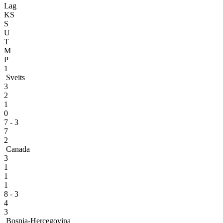
Lag
KS
S
U
T
M
P
1
Sveits
3
2
1
0
7 - 3
7
2
Canada
3
1
1
1
8 - 3
4
3
Bosnia-Hercegovina