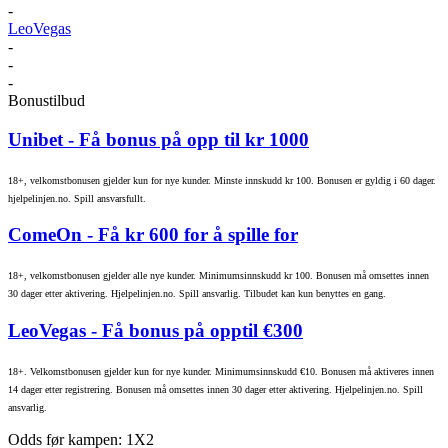
-
LeoVegas
-
-
-
Bonustilbud
Unibet
- Få bonus på opp til kr 1000
18+, velkomstbonusen gjelder kun for nye kunder. Minste innskudd kr 100. Bonusen er gyldig i 60 dager.
hjelpelinjen.no. Spill ansvarsfullt.
ComeOn
- Få kr 600 for å spille for
18+, velkomstbonusen gjelder alle nye kunder. Minimumsinnskudd kr 100. Bonusen må omsettes innen
30 dager etter aktivering. Hjelpelinjen.no. Spill ansvarlig. Tilbudet kan kun benyttes en gang.
LeoVegas
- Få bonus på opptil €300
18+. Velkomstbonusen gjelder kun for nye kunder. Minimumsinnskudd €10. Bonusen må aktiveres innen
14 dager etter registrering. Bonusen må omsettes innen 30 dager etter aktivering. Hjelpelinjen.no. Spill
ansvarlig.
Odds før kampen: 1X2