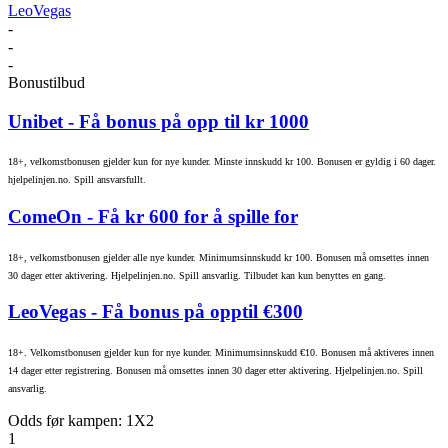
LeoVegas
-
-
-
Bonustilbud
Unibet
- Få bonus på opp til kr 1000
18+, velkomstbonusen gjelder kun for nye kunder. Minste innskudd kr 100. Bonusen er gyldig i 60 dager.
hjelpelinjen.no. Spill ansvarsfullt.
ComeOn
- Få kr 600 for å spille for
18+, velkomstbonusen gjelder alle nye kunder. Minimumsinnskudd kr 100. Bonusen må omsettes innen
30 dager etter aktivering. Hjelpelinjen.no. Spill ansvarlig. Tilbudet kan kun benyttes en gang.
LeoVegas
- Få bonus på opptil €300
18+. Velkomstbonusen gjelder kun for nye kunder. Minimumsinnskudd €10. Bonusen må aktiveres innen
14 dager etter registrering. Bonusen må omsettes innen 30 dager etter aktivering. Hjelpelinjen.no. Spill
ansvarlig.
Odds før kampen: 1X2
1