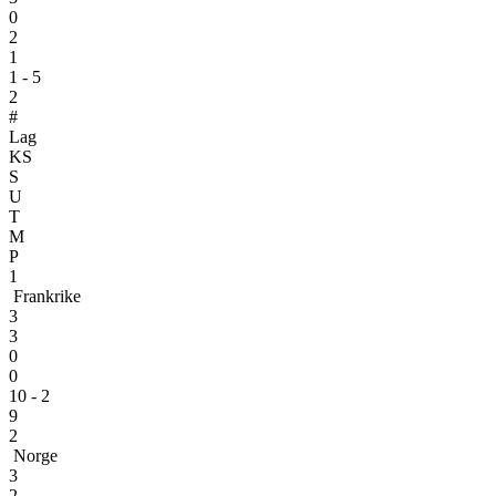
0
2
1
1 - 5
2
#
Lag
KS
S
U
T
M
P
1
Frankrike
3
3
0
0
10 - 2
9
2
Norge
3
2