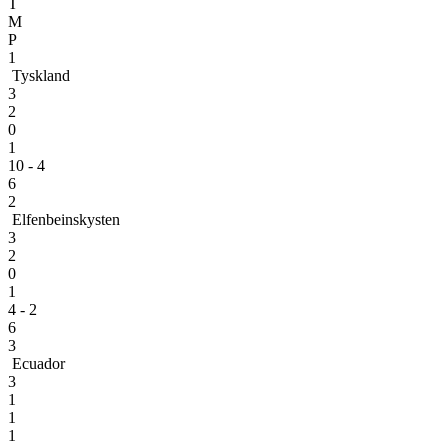
T
M
P
1
Tyskland
3
2
0
1
10 - 4
6
2
Elfenbeinskysten
3
2
0
1
4 - 2
6
3
Ecuador
3
1
1
1