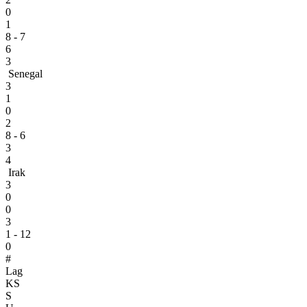
0
1
8 - 7
6
3
Senegal
3
1
0
2
8 - 6
3
4
Irak
3
0
0
3
1 - 12
0
#
Lag
KS
S