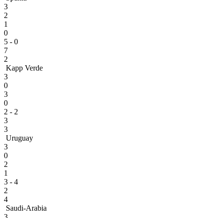
3
2
1
0
5 - 0
7
2
Kapp Verde
3
0
3
0
2 - 2
3
3
Uruguay
3
0
2
1
3 - 4
2
4
Saudi-Arabia
3