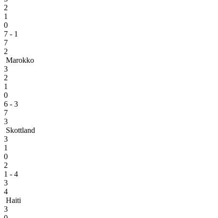
2
1
0
7 - 1
7
2
Marokko
3
2
1
0
6 - 3
7
3
Skottland
3
1
0
2
1 - 4
3
4
Haiti
3
0