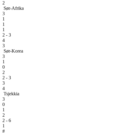
2
Sør-Afrika
3
1
1
1
2 - 3
4
3
Sør-Korea
3
1
0
2
2 - 3
3
4
Tsjekkia
3
0
1
2
2 - 6
1
#