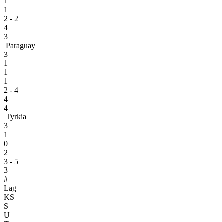
1
1
2 - 2
4
3
Paraguay
3
1
1
1
2 - 4
4
4
Tyrkia
3
1
0
2
3 - 5
3
#
Lag
KS
S
U