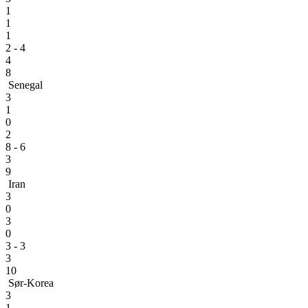
1
1
1
2 - 4
4
8
Senegal
3
1
0
2
8 - 6
3
9
Iran
3
0
3
0
3 - 3
3
10
Sør-Korea
3
1