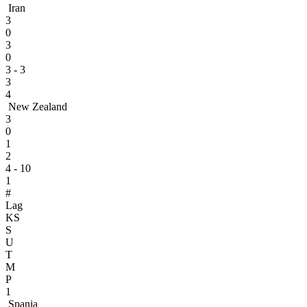
Iran
3
0
3
0
3 - 3
3
4
New Zealand
3
0
1
2
4 - 10
1
#
Lag
KS
S
U
T
M
P
1
Spania