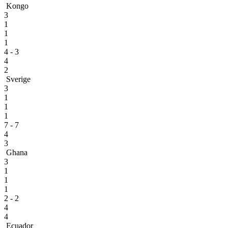
Kongo
3
1
1
1
4 - 3
4
2
Sverige
3
1
1
1
7 - 7
4
3
Ghana
3
1
1
1
2 - 2
4
4
Ecuador