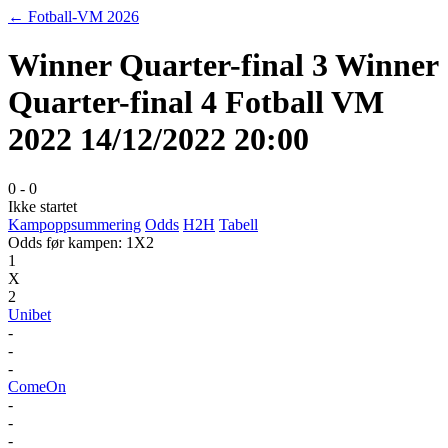
← Fotball-VM 2026
Winner Quarter-final 3
Winner
Quarter-final 4
Fotball VM
2022
14/12/2022 20:00
0
-
0
Ikke startet
Kampoppsummering
Odds
H2H
Tabell
Odds før kampen: 1X2
1
X
2
Unibet
-
-
-
ComeOn
-
-
-