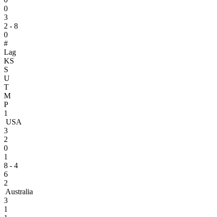
0
3
2 - 8
0
#
Lag
KS
S
U
T
M
P
1
USA
3
2
0
1
8 - 4
6
2
Australia
3
1