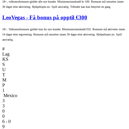
18+, velkomstbonusen gjelder alle nye kunder. Minimumsinnskudd kr 100. Bonusen må omsettes innen
30 dager etter aktivering. Hjelpelinjen.no. Spill ansvarlig. Tilbudet kan kun benyttes en gang.
LeoVegas
- Få bonus på opptil €300
18+. Velkomstbonusen gjelder kun for nye kunder. Minimumsinnskudd €10. Bonusen må aktiveres innen
14 dager etter registrering. Bonusen må omsettes innen 30 dager etter aktivering. Hjelpelinjen.no. Spill
ansvarlig.
#
Lag
KS
S
U
T
M
P
1
Mexico
3
3
0
0
6 - 0
9