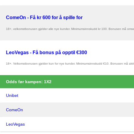
ComeOn
- Få kr 600 for å spille for
18+, velkomstbonusen gjelder alle nye kunder. Minimumsinnskudd kr 100. Bonusen må omsettes
LeoVegas
- Få bonus på opptil €300
18+. Velkomstbonusen gjelder kun for nye kunder. Minimumsinnskudd €10. Bonusen må aktivere
Odds før kampen: 1X2
Unibet
ComeOn
LeoVegas