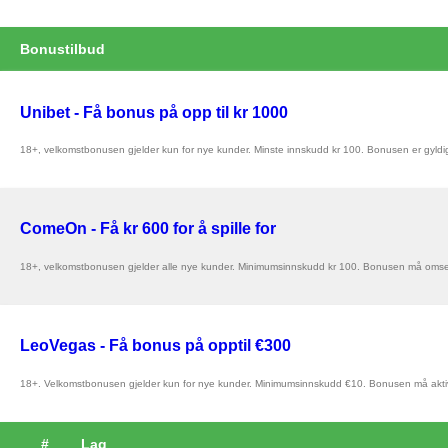
Bonustilbud
Unibet
- Få bonus på opp til kr 1000
18+, velkomstbonusen gjelder kun for nye kunder. Minste innskudd kr 100. Bonusen er gyldig i 
ComeOn
- Få kr 600 for å spille for
18+, velkomstbonusen gjelder alle nye kunder. Minimumsinnskudd kr 100. Bonusen må omsettes
LeoVegas
- Få bonus på opptil €300
18+. Velkomstbonusen gjelder kun for nye kunder. Minimumsinnskudd €10. Bonusen må aktivere
#
Lag