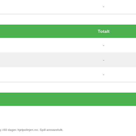
-
Totalt
-
-
-
60 dager. hjelpelinjen.no. Spill ansvarsfullt.