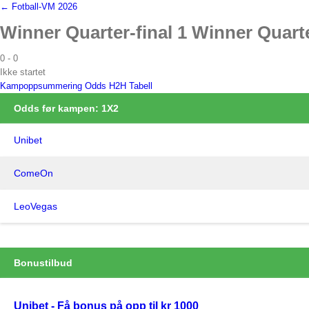
← Fotball-VM 2026
Winner Quarter-final 1
Winner Quarte
0
-
0
Ikke startet
Kampoppsummering
Odds
H2H
Tabell
Odds før kampen: 1X2
Unibet
ComeOn
LeoVegas
Bonustilbud
Unibet
- Få bonus på opp til kr 1000