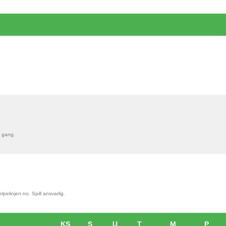
n gang.
elinjen.no. Spill ansvarlig.
KS
S
U
T
M
P