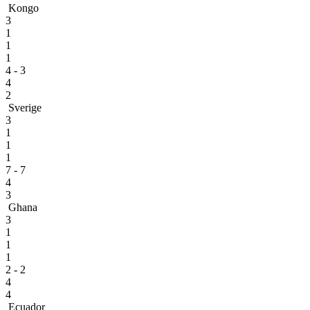
Kongo
3
1
1
1
4 - 3
4
2
Sverige
3
1
1
1
7 - 7
4
3
Ghana
3
1
1
1
2 - 2
4
4
Ecuador