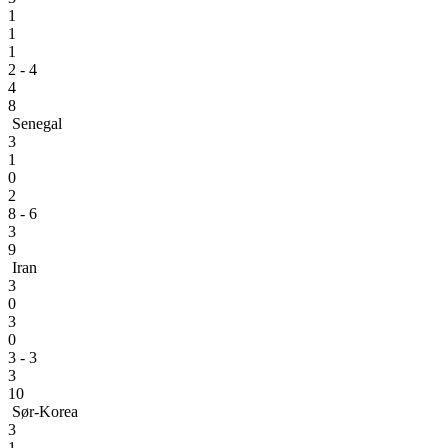
1
1
1
2 - 4
4
8
Senegal
3
1
0
2
8 - 6
3
9
Iran
3
0
3
0
3 - 3
3
10
Sør-Korea
3
1