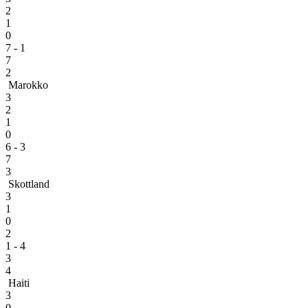
2
1
0
7 - 1
7
2
Marokko
3
2
1
0
6 - 3
7
3
Skottland
3
1
0
2
1 - 4
3
4
Haiti
3
0