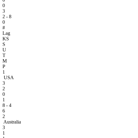
0
3
2 - 8
0
#
Lag
KS
S
U
T
M
P
1
USA
3
2
0
1
8 - 4
6
2
Australia
3
1