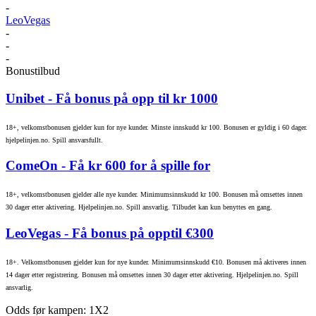
-
LeoVegas
-
-
-
Bonustilbud
Unibet
- Få bonus på opp til kr 1000
18+, velkomstbonusen gjelder kun for nye kunder. Minste innskudd kr 100. Bonusen er gyldig i 60 dager.
hjelpelinjen.no. Spill ansvarsfullt.
ComeOn
- Få kr 600 for å spille for
18+, velkomstbonusen gjelder alle nye kunder. Minimumsinnskudd kr 100. Bonusen må omsettes innen
30 dager etter aktivering. Hjelpelinjen.no. Spill ansvarlig. Tilbudet kan kun benyttes en gang.
LeoVegas
- Få bonus på opptil €300
18+. Velkomstbonusen gjelder kun for nye kunder. Minimumsinnskudd €10. Bonusen må aktiveres innen
14 dager etter registrering. Bonusen må omsettes innen 30 dager etter aktivering. Hjelpelinjen.no. Spill
ansvarlig.
Odds før kampen: 1X2