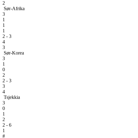
2
Sør-Afrika
3
1
1
1
2 - 3
4
3
Sør-Korea
3
1
0
2
2 - 3
3
4
Tsjekkia
3
0
1
2
2 - 6
1
#