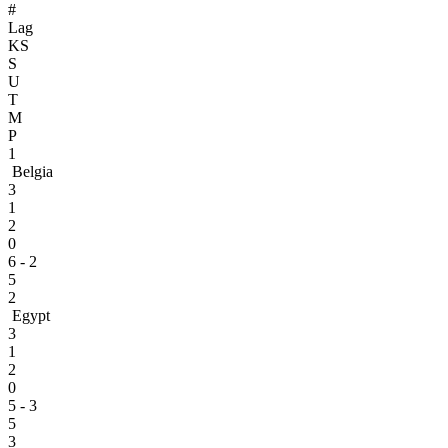
#
Lag
KS
S
U
T
M
P
1
Belgia
3
1
2
0
6 - 2
5
2
Egypt
3
1
2
0
5 - 3
5
3