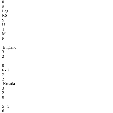
0
#
Lag
KS
S
U
T
M
P
1
England
3
2
1
0
6 - 2
7
2
Kroatia
3
2
0
1
5 - 5
6