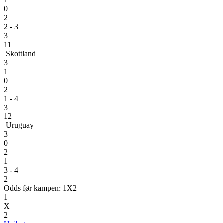
0
2
2 - 3
3
11
Skottland
3
1
0
2
1 - 4
3
12
Uruguay
3
0
2
1
3 - 4
2
Odds før kampen: 1X2
1
X
2