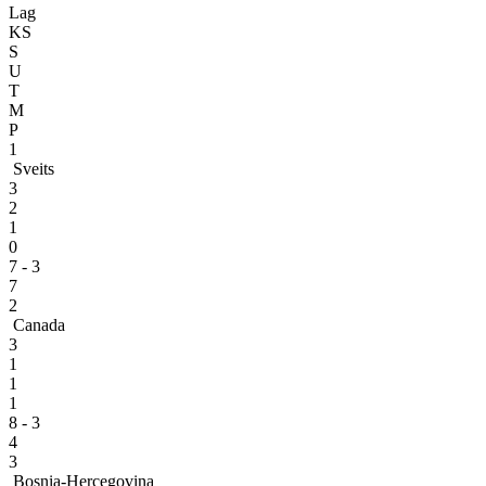
Lag
KS
S
U
T
M
P
1
Sveits
3
2
1
0
7 - 3
7
2
Canada
3
1
1
1
8 - 3
4
3
Bosnia-Hercegovina