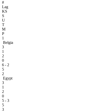
#
Lag
KS
S
U
T
M
P
1
Belgia
3
1
2
0
6 - 2
5
2
Egypt
3
1
2
0
5 - 3
5
3