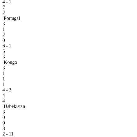
4 - 1
7
2
Portugal
3
1
2
0
6 - 1
5
3
Kongo
3
1
1
1
4 - 3
4
4
Usbekistan
3
0
0
3
2 - 11