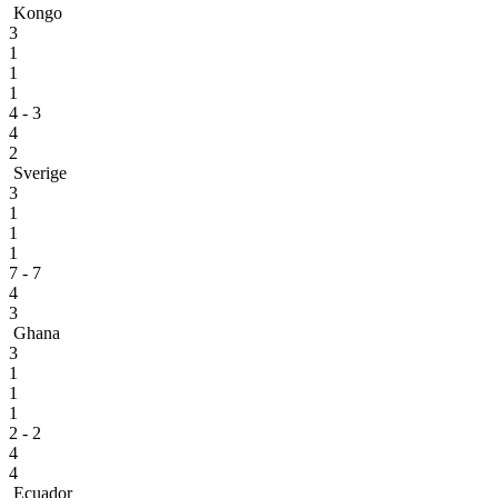
Kongo
3
1
1
1
4 - 3
4
2
Sverige
3
1
1
1
7 - 7
4
3
Ghana
3
1
1
1
2 - 2
4
4
Ecuador