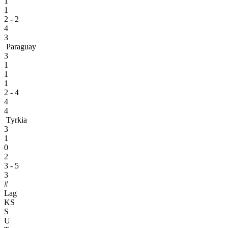
1
1
2 - 2
4
3
Paraguay
3
1
1
1
2 - 4
4
4
Tyrkia
3
1
0
2
3 - 5
3
#
Lag
KS
S
U