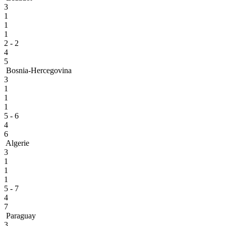
3
1
1
1
2 - 2
4
5
Bosnia-Hercegovina
3
1
1
1
5 - 6
4
6
Algerie
3
1
1
1
5 - 7
4
7
Paraguay
3