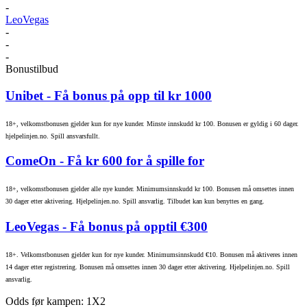
-
LeoVegas
-
-
-
Bonustilbud
Unibet
- Få bonus på opp til kr 1000
18+, velkomstbonusen gjelder kun for nye kunder. Minste innskudd kr 100. Bonusen er gyldig i 60 dager.
hjelpelinjen.no. Spill ansvarsfullt.
ComeOn
- Få kr 600 for å spille for
18+, velkomstbonusen gjelder alle nye kunder. Minimumsinnskudd kr 100. Bonusen må omsettes innen
30 dager etter aktivering. Hjelpelinjen.no. Spill ansvarlig. Tilbudet kan kun benyttes en gang.
LeoVegas
- Få bonus på opptil €300
18+. Velkomstbonusen gjelder kun for nye kunder. Minimumsinnskudd €10. Bonusen må aktiveres innen
14 dager etter registrering. Bonusen må omsettes innen 30 dager etter aktivering. Hjelpelinjen.no. Spill
ansvarlig.
Odds før kampen: 1X2