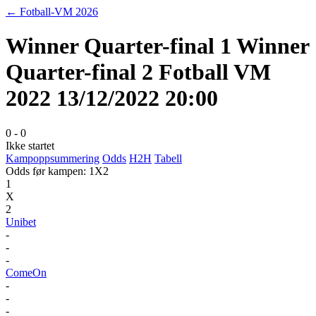
← Fotball-VM 2026
Winner Quarter-final 1
Winner
Quarter-final 2
Fotball VM
2022
13/12/2022 20:00
0
-
0
Ikke startet
Kampoppsummering
Odds
H2H
Tabell
Odds før kampen: 1X2
1
X
2
Unibet
-
-
-
ComeOn
-
-
-