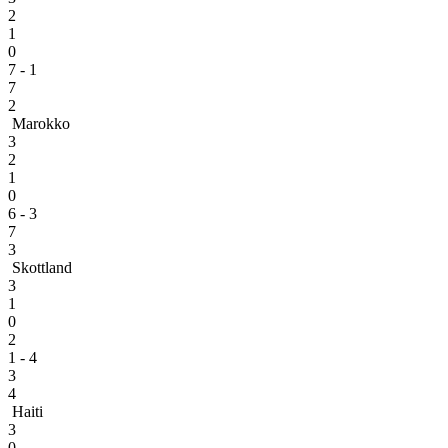
2
1
0
7 - 1
7
2
Marokko
3
2
1
0
6 - 3
7
3
Skottland
3
1
0
2
1 - 4
3
4
Haiti
3
0