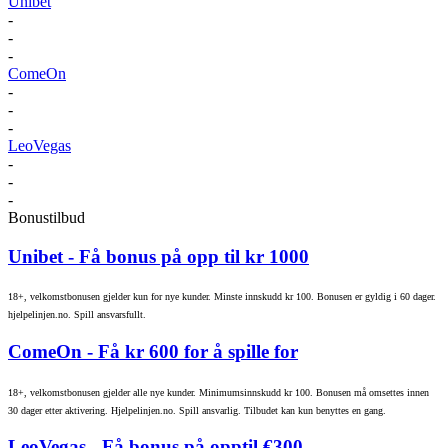
Unibet
-
-
-
ComeOn
-
-
-
LeoVegas
-
-
-
Bonustilbud
Unibet
- Få bonus på opp til kr 1000
18+, velkomstbonusen gjelder kun for nye kunder. Minste innskudd kr 100. Bonusen er gyldig i 60 dager.
hjelpelinjen.no. Spill ansvarsfullt.
ComeOn
- Få kr 600 for å spille for
18+, velkomstbonusen gjelder alle nye kunder. Minimumsinnskudd kr 100. Bonusen må omsettes innen
30 dager etter aktivering. Hjelpelinjen.no. Spill ansvarlig. Tilbudet kan kun benyttes en gang.
LeoVegas
- Få bonus på opptil €300