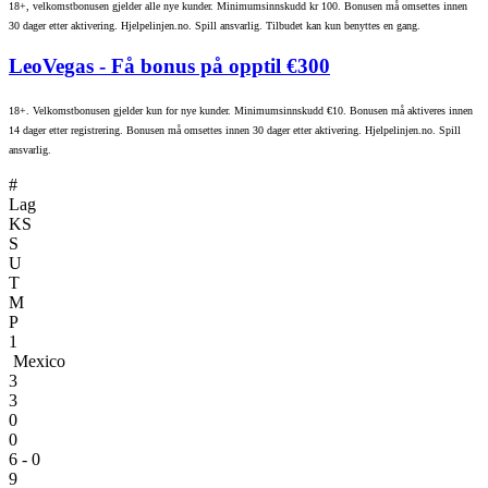
18+, velkomstbonusen gjelder alle nye kunder. Minimumsinnskudd kr 100. Bonusen må omsettes innen
30 dager etter aktivering. Hjelpelinjen.no. Spill ansvarlig. Tilbudet kan kun benyttes en gang.
LeoVegas
- Få bonus på opptil €300
18+. Velkomstbonusen gjelder kun for nye kunder. Minimumsinnskudd €10. Bonusen må aktiveres innen
14 dager etter registrering. Bonusen må omsettes innen 30 dager etter aktivering. Hjelpelinjen.no. Spill
ansvarlig.
#
Lag
KS
S
U
T
M
P
1
Mexico
3
3
0
0
6 - 0
9