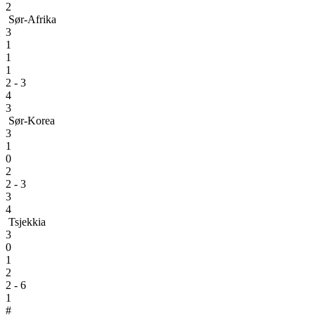
2
Sør-Afrika
3
1
1
1
2 - 3
4
3
Sør-Korea
3
1
0
2
2 - 3
3
4
Tsjekkia
3
0
1
2
2 - 6
1
#