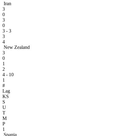
Iran
3
0
3
0
3 - 3
3
4
New Zealand
3
0
1
2
4 - 10
1
#
Lag
KS
S
U
T
M
P
1
Spania