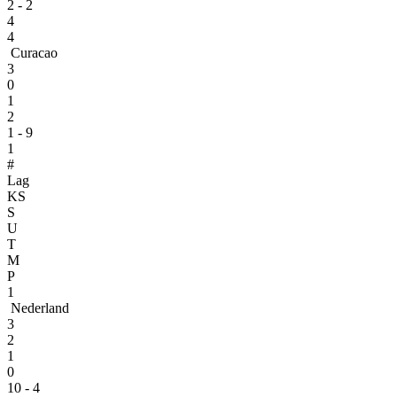
2 - 2
4
4
Curacao
3
0
1
2
1 - 9
1
#
Lag
KS
S
U
T
M
P
1
Nederland
3
2
1
0
10 - 4