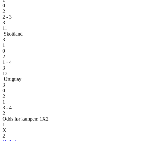
0
2
2 - 3
3
11
Skottland
3
1
0
2
1 - 4
3
12
Uruguay
3
0
2
1
3 - 4
2
Odds før kampen: 1X2
1
X
2