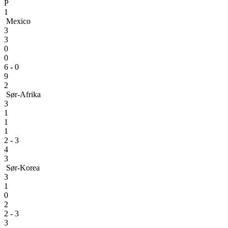
P
1
Mexico
3
3
0
0
6 - 0
9
2
Sør-Afrika
3
1
1
1
2 - 3
4
3
Sør-Korea
3
1
0
2
2 - 3
3