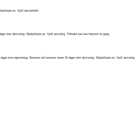
pelinjen.no. Spill ansvarsfullt.
 etter aktivering. Hjelpelinjen.no. Spill ansvarlig. Tilbudet kan kun benyttes en gang.
r etter registrering. Bonusen må omsettes innen 30 dager etter aktivering. Hjelpelinjen.no. Spill ansvarlig.