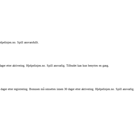
pelinjen.no. Spill ansvarsfullt.
 etter aktivering. Hjelpelinjen.no. Spill ansvarlig. Tilbudet kan kun benyttes en gang.
r etter registrering. Bonusen må omsettes innen 30 dager etter aktivering. Hjelpelinjen.no. Spill ansvarlig.