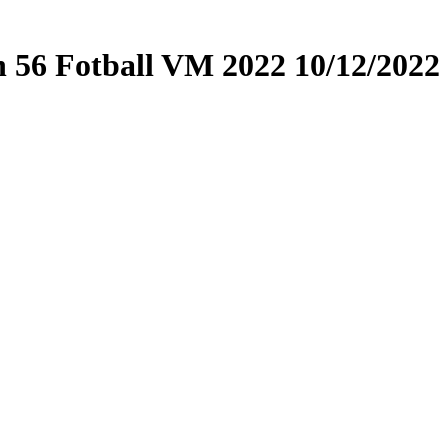
 56
Fotball VM 2022
10/12/2022