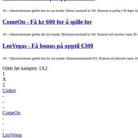
18+, velkomstbonusen gjelder kun for nye kunder. Minste innskudd kr 100. Bonusen er gyldig i 60 dager. hjel
ComeOn
- Få kr 600 for å spille for
18+, velkomstbonusen gjelder alle nye kunder. Minimumsinnskudd kr 100. Bonusen må omsettes innen 30 dager
LeoVegas
- Få bonus på opptil €300
18+. Velkomstbonusen gjelder kun for nye kunder. Minimumsinnskudd €10. Bonusen må aktiveres innen 14 dage
Odds før kampen: 1X2
1
X
2
Unibet
-
-
-
ComeOn
-
-
-
LeoVegas