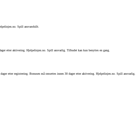
pelinjen.no. Spill ansvarsfullt.
 etter aktivering. Hjelpelinjen.no. Spill ansvarlig. Tilbudet kan kun benyttes en gang.
r etter registrering. Bonusen må omsettes innen 30 dager etter aktivering. Hjelpelinjen.no. Spill ansvarlig.