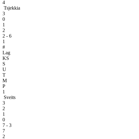
4
Tsjekkia
3
0
1
2
2 - 6
1
#
Lag
KS
S
U
T
M
P
1
Sveits
3
2
1
0
7 - 3
7
2