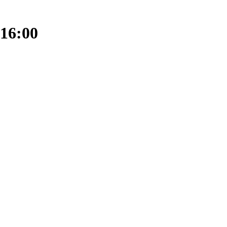
 16:00