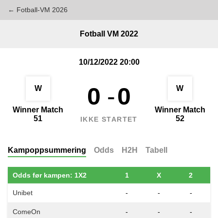
← Fotball-VM 2026
Fotball VM 2022
10/12/2022 20:00
0
-
0
Winner Match
Winner Match
51
52
IKKE STARTET
Kampoppsummering
Odds
H2H
Tabell
Odds før kampen: 1X2
1
X
2
Unibet
-
-
-
ComeOn
-
-
-