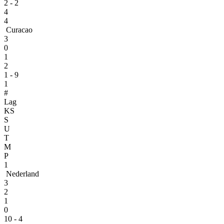
2 - 2
4
4
Curacao
3
0
1
2
1 - 9
1
#
Lag
KS
S
U
T
M
P
1
Nederland
3
2
1
0
10 - 4