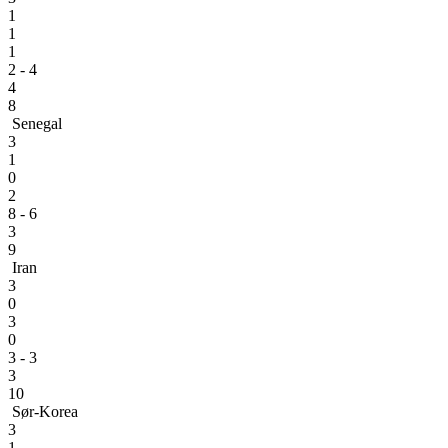
1
1
1
2 - 4
4
8
Senegal
3
1
0
2
8 - 6
3
9
Iran
3
0
3
0
3 - 3
3
10
Sør-Korea
3
1