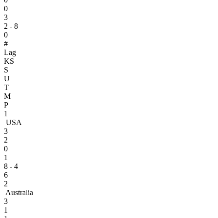
0
3
2 - 8
0
#
Lag
KS
S
U
T
M
P
1
USA
3
2
0
1
8 - 4
6
2
Australia
3
1