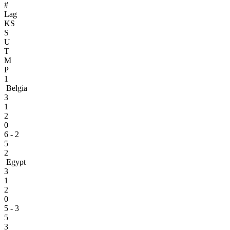
#
Lag
KS
S
U
T
M
P
1
Belgia
3
1
2
0
6 - 2
5
2
Egypt
3
1
2
0
5 - 3
5
3