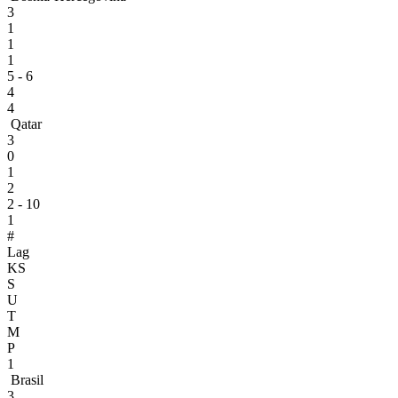
3
1
1
1
5 - 6
4
4
Qatar
3
0
1
2
2 - 10
1
#
Lag
KS
S
U
T
M
P
1
Brasil
3