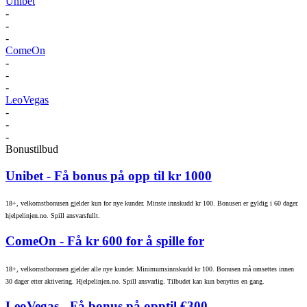
Unibet
-
-
-
ComeOn
-
-
-
LeoVegas
-
-
-
Bonustilbud
Unibet
- Få bonus på opp til kr 1000
18+, velkomstbonusen gjelder kun for nye kunder. Minste innskudd kr 100. Bonusen er gyldig i 60 dager.
hjelpelinjen.no. Spill ansvarsfullt.
ComeOn
- Få kr 600 for å spille for
18+, velkomstbonusen gjelder alle nye kunder. Minimumsinnskudd kr 100. Bonusen må omsettes innen
30 dager etter aktivering. Hjelpelinjen.no. Spill ansvarlig. Tilbudet kan kun benyttes en gang.
LeoVegas
- Få bonus på opptil €300