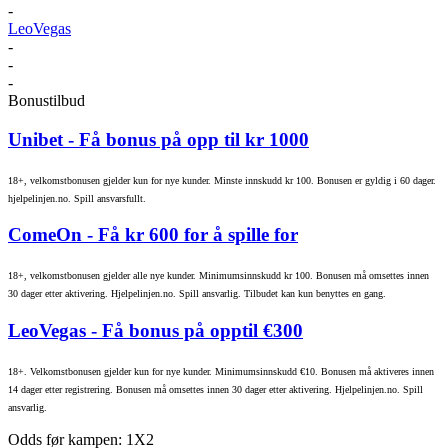
-
LeoVegas
-
-
-
Bonustilbud
Unibet
- Få bonus på opp til kr 1000
18+, velkomstbonusen gjelder kun for nye kunder. Minste innskudd kr 100. Bonusen er gyldig i 60 dager.
hjelpelinjen.no. Spill ansvarsfullt.
ComeOn
- Få kr 600 for å spille for
18+, velkomstbonusen gjelder alle nye kunder. Minimumsinnskudd kr 100. Bonusen må omsettes innen
30 dager etter aktivering. Hjelpelinjen.no. Spill ansvarlig. Tilbudet kan kun benyttes en gang.
LeoVegas
- Få bonus på opptil €300
18+. Velkomstbonusen gjelder kun for nye kunder. Minimumsinnskudd €10. Bonusen må aktiveres innen
14 dager etter registrering. Bonusen må omsettes innen 30 dager etter aktivering. Hjelpelinjen.no. Spill
ansvarlig.
Odds før kampen: 1X2