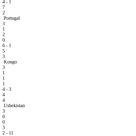
4 - 1
7
2
Portugal
3
1
2
0
6 - 1
5
3
Kongo
3
1
1
1
4 - 3
4
4
Usbekistan
3
0
0
3
2 - 11