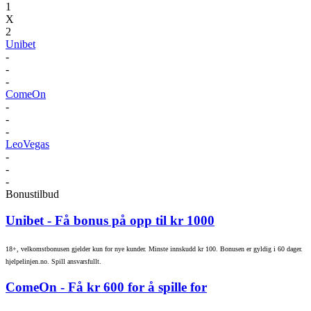
1
X
2
Unibet
-
-
-
ComeOn
-
-
-
LeoVegas
-
-
-
Bonustilbud
Unibet
- Få bonus på opp til kr 1000
18+, velkomstbonusen gjelder kun for nye kunder. Minste innskudd kr 100. Bonusen er gyldig i 60 dager.
hjelpelinjen.no. Spill ansvarsfullt.
ComeOn
- Få kr 600 for å spille for