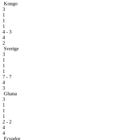
Kongo
3
1
1
1
4 - 3
4
2
Sverige
3
1
1
1
7 - 7
4
3
Ghana
3
1
1
1
2 - 2
4
4
Ecuador