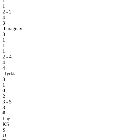
1
1
2 - 2
4
3
Paraguay
3
1
1
1
2 - 4
4
4
Tyrkia
3
1
0
2
3 - 5
3
#
Lag
KS
S
U