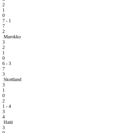
2
1
0
7 - 1
7
2
Marokko
3
2
1
0
6 - 3
7
3
Skottland
3
1
0
2
1 - 4
3
4
Haiti
3
0