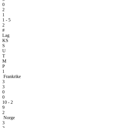
0
2
1
1 - 5
2
#
Lag
KS
S
U
T
M
P
1
Frankrike
3
3
0
0
10 - 2
9
2
Norge
3
2