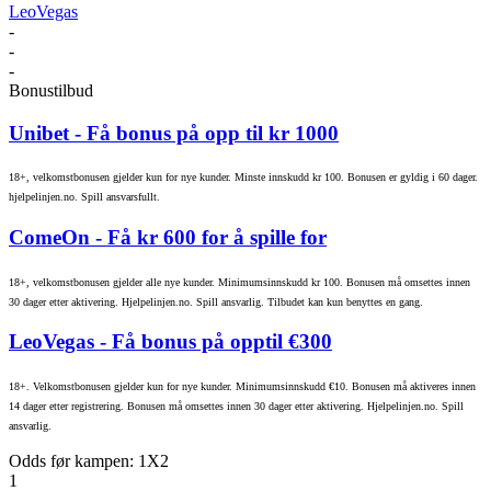
LeoVegas
-
-
-
Bonustilbud
Unibet
- Få bonus på opp til kr 1000
18+, velkomstbonusen gjelder kun for nye kunder. Minste innskudd kr 100. Bonusen er gyldig i 60 dager.
hjelpelinjen.no. Spill ansvarsfullt.
ComeOn
- Få kr 600 for å spille for
18+, velkomstbonusen gjelder alle nye kunder. Minimumsinnskudd kr 100. Bonusen må omsettes innen
30 dager etter aktivering. Hjelpelinjen.no. Spill ansvarlig. Tilbudet kan kun benyttes en gang.
LeoVegas
- Få bonus på opptil €300
18+. Velkomstbonusen gjelder kun for nye kunder. Minimumsinnskudd €10. Bonusen må aktiveres innen
14 dager etter registrering. Bonusen må omsettes innen 30 dager etter aktivering. Hjelpelinjen.no. Spill
ansvarlig.
Odds før kampen: 1X2
1