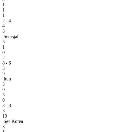
1
1
1
2 - 4
4
8
Senegal
3
1
0
2
8 - 6
3
9
Iran
3
0
3
0
3 - 3
3
10
Sør-Korea
3
1