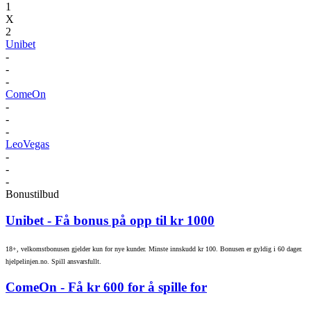
1
X
2
Unibet
-
-
-
ComeOn
-
-
-
LeoVegas
-
-
-
Bonustilbud
Unibet
- Få bonus på opp til kr 1000
18+, velkomstbonusen gjelder kun for nye kunder. Minste innskudd kr 100. Bonusen er gyldig i 60 dager.
hjelpelinjen.no. Spill ansvarsfullt.
ComeOn
- Få kr 600 for å spille for