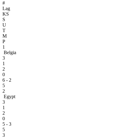
#
Lag
KS
S
U
T
M
P
1
Belgia
3
1
2
0
6 - 2
5
2
Egypt
3
1
2
0
5 - 3
5
3