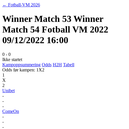
← Fotball-VM 2026
Winner Match 53
Winner
Match 54
Fotball VM 2022
09/12/2022 16:00
0
-
0
Ikke startet
Kampoppsummering
Odds
H2H
Tabell
Odds før kampen: 1X2
1
X
2
Unibet
-
-
-
ComeOn
-
-
-