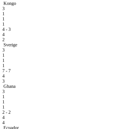
Kongo
3
1
1
1
4 - 3
4
2
Sverige
3
1
1
1
7 - 7
4
3
Ghana
3
1
1
1
2 - 2
4
4
Ecuador