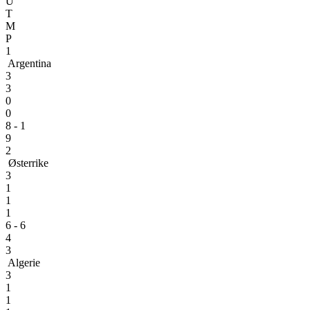
U
T
M
P
1
Argentina
3
3
0
0
8 - 1
9
2
Østerrike
3
1
1
1
6 - 6
4
3
Algerie
3
1
1