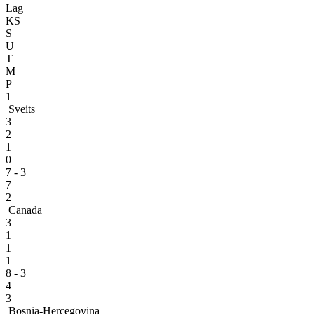
Lag
KS
S
U
T
M
P
1
Sveits
3
2
1
0
7 - 3
7
2
Canada
3
1
1
1
8 - 3
4
3
Bosnia-Hercegovina