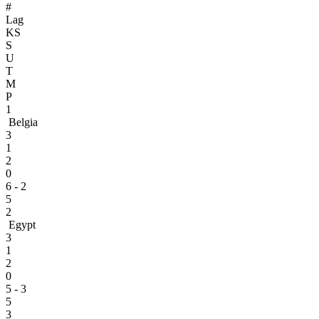
#
Lag
KS
S
U
T
M
P
1
Belgia
3
1
2
0
6 - 2
5
2
Egypt
3
1
2
0
5 - 3
5
3