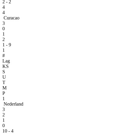
2 - 2
4
4
Curacao
3
0
1
2
1 - 9
1
#
Lag
KS
S
U
T
M
P
1
Nederland
3
2
1
0
10 - 4