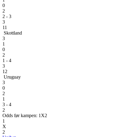
0
2
2 - 3
3
11
Skottland
3
1
0
2
1 - 4
3
12
Uruguay
3
0
2
1
3 - 4
2
Odds før kampen: 1X2
1
X
2