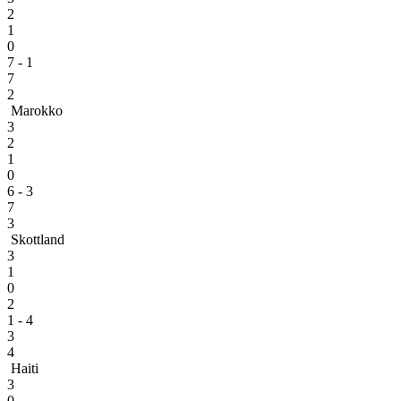
2
1
0
7 - 1
7
2
Marokko
3
2
1
0
6 - 3
7
3
Skottland
3
1
0
2
1 - 4
3
4
Haiti
3
0