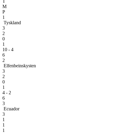
T
M
P
1
Tyskland
3
2
0
1
10 - 4
6
2
Elfenbeinskysten
3
2
0
1
4 - 2
6
3
Ecuador
3
1
1
1