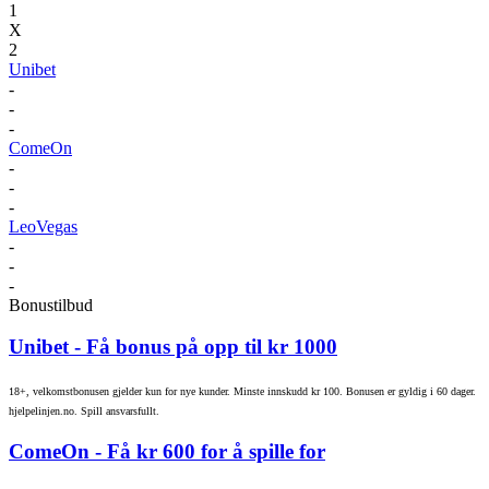
1
X
2
Unibet
-
-
-
ComeOn
-
-
-
LeoVegas
-
-
-
Bonustilbud
Unibet
- Få bonus på opp til kr 1000
18+, velkomstbonusen gjelder kun for nye kunder. Minste innskudd kr 100. Bonusen er gyldig i 60 dager.
hjelpelinjen.no. Spill ansvarsfullt.
ComeOn
- Få kr 600 for å spille for