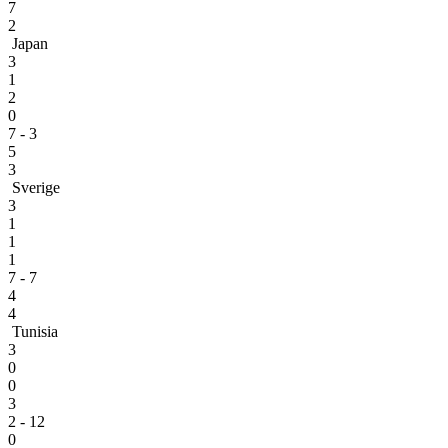
7
2
Japan
3
1
2
0
7 - 3
5
3
Sverige
3
1
1
1
7 - 7
4
4
Tunisia
3
0
0
3
2 - 12
0