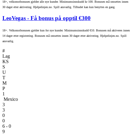
18+, velkomstbonusen gjelder alle nye kunder. Minimumsinnskudd kr 100. Bonusen må omsettes innen
30 dager etter aktivering. Hjelpelinjen.no. Spill ansvarlig. Tilbudet kan kun benyttes en gang.
LeoVegas
- Få bonus på opptil €300
18+. Velkomstbonusen gjelder kun for nye kunder. Minimumsinnskudd €10. Bonusen må aktiveres innen
14 dager etter registrering. Bonusen må omsettes innen 30 dager etter aktivering. Hjelpelinjen.no. Spill
ansvarlig.
#
Lag
KS
S
U
T
M
P
1
Mexico
3
3
0
0
6 - 0
9