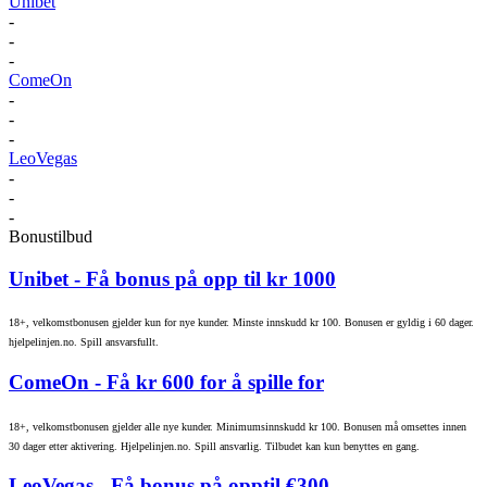
Unibet
-
-
-
ComeOn
-
-
-
LeoVegas
-
-
-
Bonustilbud
Unibet
- Få bonus på opp til kr 1000
18+, velkomstbonusen gjelder kun for nye kunder. Minste innskudd kr 100. Bonusen er gyldig i 60 dager.
hjelpelinjen.no. Spill ansvarsfullt.
ComeOn
- Få kr 600 for å spille for
18+, velkomstbonusen gjelder alle nye kunder. Minimumsinnskudd kr 100. Bonusen må omsettes innen
30 dager etter aktivering. Hjelpelinjen.no. Spill ansvarlig. Tilbudet kan kun benyttes en gang.
LeoVegas
- Få bonus på opptil €300