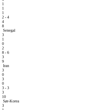
1
1
1
2 - 4
4
8
Senegal
3
1
0
2
8 - 6
3
9
Iran
3
0
3
0
3 - 3
3
10
Sør-Korea
3
1