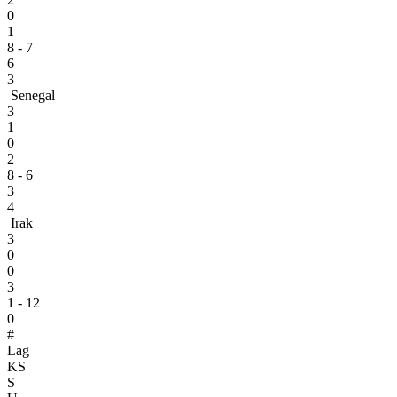
0
1
8 - 7
6
3
Senegal
3
1
0
2
8 - 6
3
4
Irak
3
0
0
3
1 - 12
0
#
Lag
KS
S