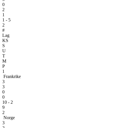
0
2
1
1 - 5
2
#
Lag
KS
S
U
T
M
P
1
Frankrike
3
3
0
0
10 - 2
9
2
Norge
3
2