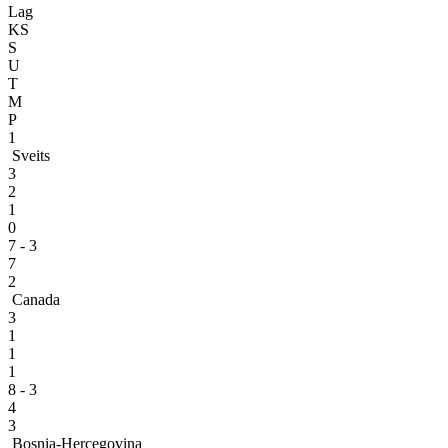
Lag
KS
S
U
T
M
P
1
Sveits
3
2
1
0
7 - 3
7
2
Canada
3
1
1
1
8 - 3
4
3
Bosnia-Hercegovina