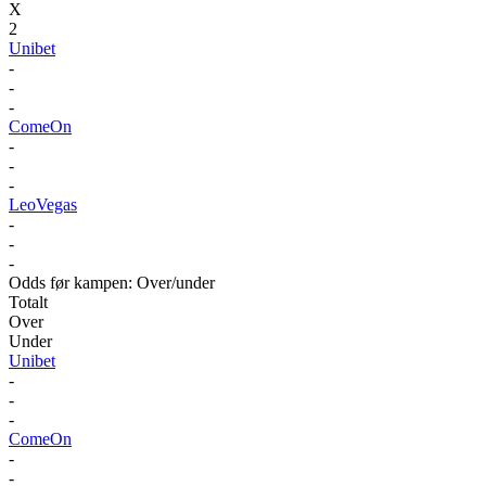
X
2
Unibet
-
-
-
ComeOn
-
-
-
LeoVegas
-
-
-
Odds før kampen: Over/under
Totalt
Over
Under
Unibet
-
-
-
ComeOn
-
-