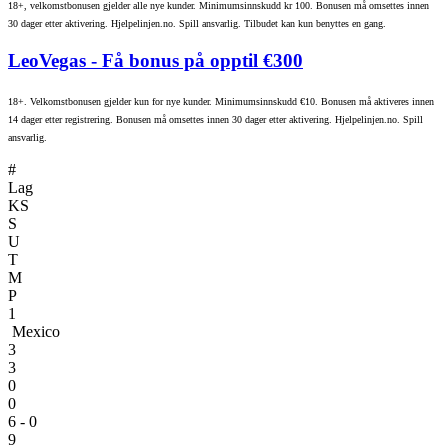
18+, velkomstbonusen gjelder alle nye kunder. Minimumsinnskudd kr 100. Bonusen må omsettes innen
30 dager etter aktivering. Hjelpelinjen.no. Spill ansvarlig. Tilbudet kan kun benyttes en gang.
LeoVegas
- Få bonus på opptil €300
18+. Velkomstbonusen gjelder kun for nye kunder. Minimumsinnskudd €10. Bonusen må aktiveres innen
14 dager etter registrering. Bonusen må omsettes innen 30 dager etter aktivering. Hjelpelinjen.no. Spill
ansvarlig.
#
Lag
KS
S
U
T
M
P
1
Mexico
3
3
0
0
6 - 0
9