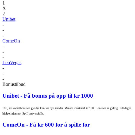
1
X
2
Unibet
-
-
-
ComeOn
-
-
-
LeoVegas
-
-
-
Bonustilbud
Unibet
- Få bonus på opp til kr 1000
18+, velkomstbonusen gjelder kun for nye kunder. Minste innskudd kr 100. Bonusen er gyldig i 60 dager.
hjelpelinjen.no. Spill ansvarsfullt.
ComeOn
- Få kr 600 for å spille for