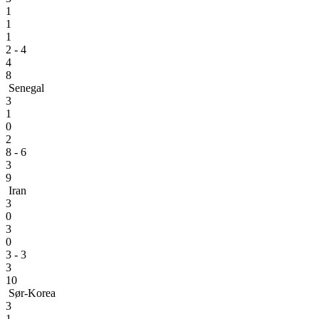
1
1
1
2 - 4
4
8
Senegal
3
1
0
2
8 - 6
3
9
Iran
3
0
3
0
3 - 3
3
10
Sør-Korea
3
1