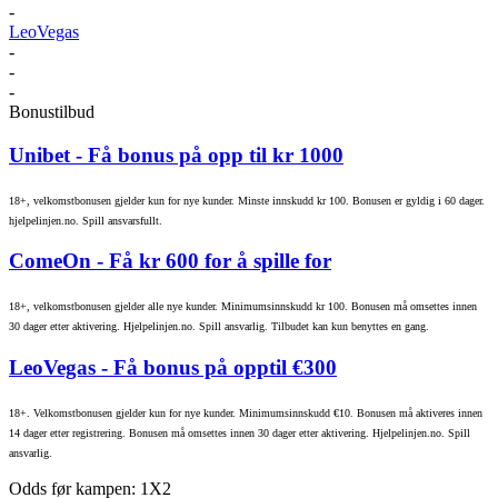
-
LeoVegas
-
-
-
Bonustilbud
Unibet
- Få bonus på opp til kr 1000
18+, velkomstbonusen gjelder kun for nye kunder. Minste innskudd kr 100. Bonusen er gyldig i 60 dager.
hjelpelinjen.no. Spill ansvarsfullt.
ComeOn
- Få kr 600 for å spille for
18+, velkomstbonusen gjelder alle nye kunder. Minimumsinnskudd kr 100. Bonusen må omsettes innen
30 dager etter aktivering. Hjelpelinjen.no. Spill ansvarlig. Tilbudet kan kun benyttes en gang.
LeoVegas
- Få bonus på opptil €300
18+. Velkomstbonusen gjelder kun for nye kunder. Minimumsinnskudd €10. Bonusen må aktiveres innen
14 dager etter registrering. Bonusen må omsettes innen 30 dager etter aktivering. Hjelpelinjen.no. Spill
ansvarlig.
Odds før kampen: 1X2