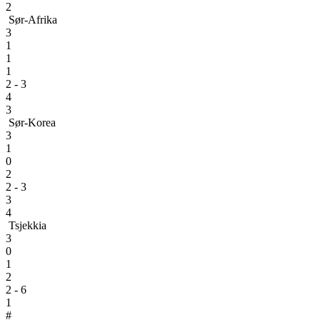
2
Sør-Afrika
3
1
1
1
2 - 3
4
3
Sør-Korea
3
1
0
2
2 - 3
3
4
Tsjekkia
3
0
1
2
2 - 6
1
#