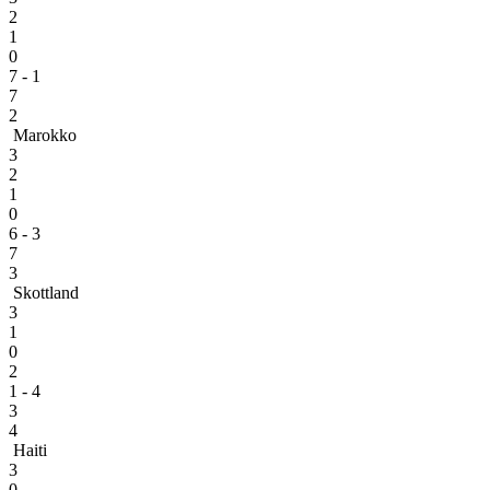
2
1
0
7 - 1
7
2
Marokko
3
2
1
0
6 - 3
7
3
Skottland
3
1
0
2
1 - 4
3
4
Haiti
3
0