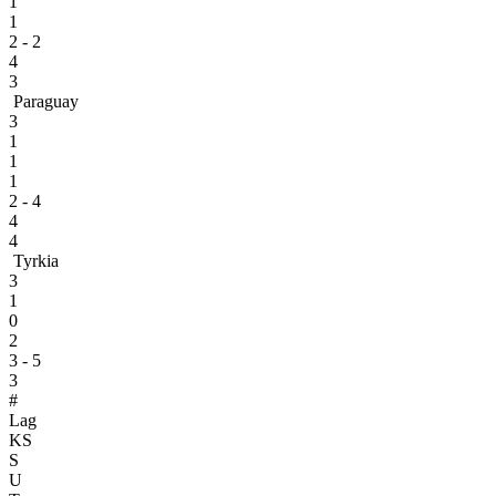
1
1
2 - 2
4
3
Paraguay
3
1
1
1
2 - 4
4
4
Tyrkia
3
1
0
2
3 - 5
3
#
Lag
KS
S
U