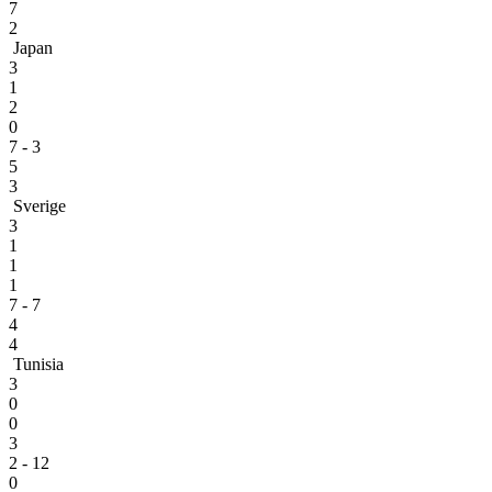
7
2
Japan
3
1
2
0
7 - 3
5
3
Sverige
3
1
1
1
7 - 7
4
4
Tunisia
3
0
0
3
2 - 12
0