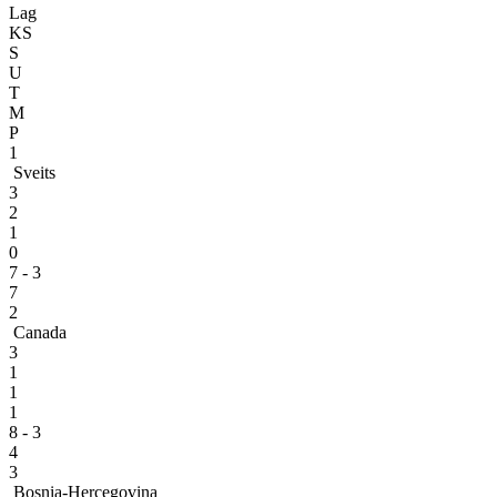
Lag
KS
S
U
T
M
P
1
Sveits
3
2
1
0
7 - 3
7
2
Canada
3
1
1
1
8 - 3
4
3
Bosnia-Hercegovina