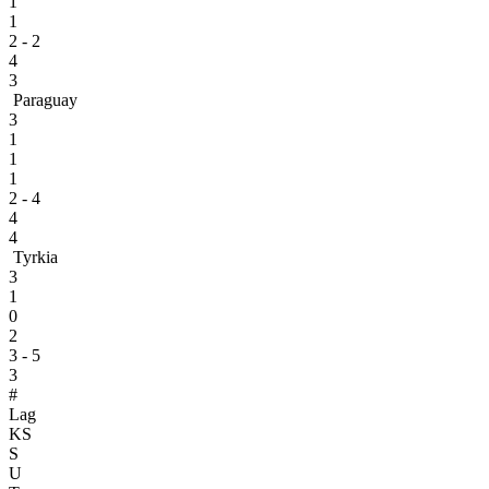
1
1
2 - 2
4
3
Paraguay
3
1
1
1
2 - 4
4
4
Tyrkia
3
1
0
2
3 - 5
3
#
Lag
KS
S
U