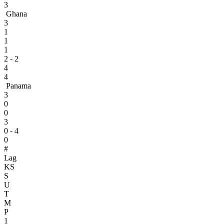
3
Ghana
3
1
1
1
2 - 2
4
4
Panama
3
0
0
3
0 - 4
0
#
Lag
KS
S
U
T
M
P
1