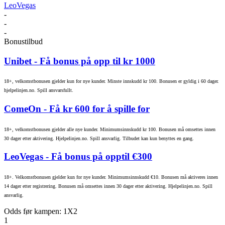
LeoVegas
-
-
-
Bonustilbud
Unibet
- Få bonus på opp til kr 1000
18+, velkomstbonusen gjelder kun for nye kunder. Minste innskudd kr 100. Bonusen er gyldig i 60 dager.
hjelpelinjen.no. Spill ansvarsfullt.
ComeOn
- Få kr 600 for å spille for
18+, velkomstbonusen gjelder alle nye kunder. Minimumsinnskudd kr 100. Bonusen må omsettes innen
30 dager etter aktivering. Hjelpelinjen.no. Spill ansvarlig. Tilbudet kan kun benyttes en gang.
LeoVegas
- Få bonus på opptil €300
18+. Velkomstbonusen gjelder kun for nye kunder. Minimumsinnskudd €10. Bonusen må aktiveres innen
14 dager etter registrering. Bonusen må omsettes innen 30 dager etter aktivering. Hjelpelinjen.no. Spill
ansvarlig.
Odds før kampen: 1X2
1