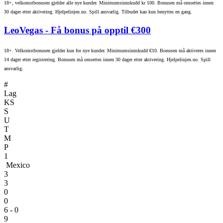
18+, velkomstbonusen gjelder alle nye kunder. Minimumsinnskudd kr 100. Bonusen må omsettes innen
30 dager etter aktivering. Hjelpelinjen.no. Spill ansvarlig. Tilbudet kan kun benyttes en gang.
LeoVegas
- Få bonus på opptil €300
18+. Velkomstbonusen gjelder kun for nye kunder. Minimumsinnskudd €10. Bonusen må aktiveres innen
14 dager etter registrering. Bonusen må omsettes innen 30 dager etter aktivering. Hjelpelinjen.no. Spill
ansvarlig.
#
Lag
KS
S
U
T
M
P
1
Mexico
3
3
0
0
6 - 0
9