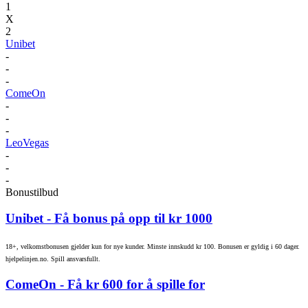
1
X
2
Unibet
-
-
-
ComeOn
-
-
-
LeoVegas
-
-
-
Bonustilbud
Unibet
- Få bonus på opp til kr 1000
18+, velkomstbonusen gjelder kun for nye kunder. Minste innskudd kr 100. Bonusen er gyldig i 60 dager.
hjelpelinjen.no. Spill ansvarsfullt.
ComeOn
- Få kr 600 for å spille for