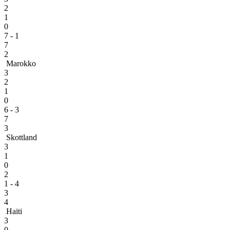
2
1
0
7 - 1
7
2
Marokko
3
2
1
0
6 - 3
7
3
Skottland
3
1
0
2
1 - 4
3
4
Haiti
3
0