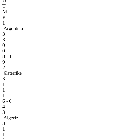
U
T
M
P
1
Argentina
3
3
0
0
8 - 1
9
2
Østerrike
3
1
1
1
6 - 6
4
3
Algerie
3
1
1