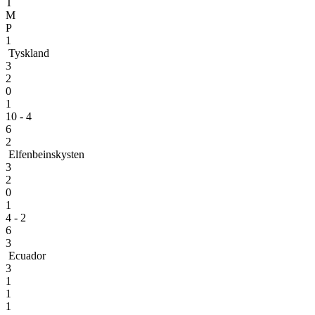
T
M
P
1
Tyskland
3
2
0
1
10 - 4
6
2
Elfenbeinskysten
3
2
0
1
4 - 2
6
3
Ecuador
3
1
1
1