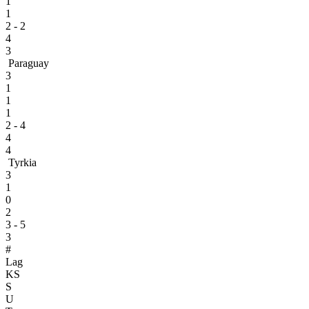
1
1
2 - 2
4
3
Paraguay
3
1
1
1
2 - 4
4
4
Tyrkia
3
1
0
2
3 - 5
3
#
Lag
KS
S
U