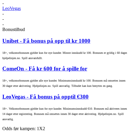
-
LeoVegas
-
-
-
Bonustilbud
Unibet
- Få bonus på opp til kr 1000
18+, velkomstbonusen gjelder kun for nye kunder. Minste innskudd kr 100. Bonusen er gyldig i 60 dager.
hjelpelinjen.no. Spill ansvarsfullt.
ComeOn
- Få kr 600 for å spille for
18+, velkomstbonusen gjelder alle nye kunder. Minimumsinnskudd kr 100. Bonusen må omsettes innen
30 dager etter aktivering. Hjelpelinjen.no. Spill ansvarlig. Tilbudet kan kun benyttes en gang.
LeoVegas
- Få bonus på opptil €300
18+. Velkomstbonusen gjelder kun for nye kunder. Minimumsinnskudd €10. Bonusen må aktiveres innen
14 dager etter registrering. Bonusen må omsettes innen 30 dager etter aktivering. Hjelpelinjen.no. Spill
ansvarlig.
Odds før kampen: 1X2