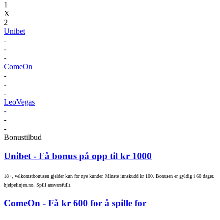
1
X
2
Unibet
-
-
-
ComeOn
-
-
-
LeoVegas
-
-
-
Bonustilbud
Unibet
- Få bonus på opp til kr 1000
18+, velkomstbonusen gjelder kun for nye kunder. Minste innskudd kr 100. Bonusen er gyldig i 60 dager.
hjelpelinjen.no. Spill ansvarsfullt.
ComeOn
- Få kr 600 for å spille for