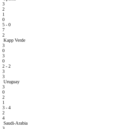
3
2
1
0
5 - 0
7
2
Kapp Verde
3
0
3
0
2 - 2
3
3
Uruguay
3
0
2
1
3 - 4
2
4
Saudi-Arabia
3