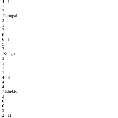
4 - 1
7
2
Portugal
3
1
2
0
6 - 1
5
3
Kongo
3
1
1
1
4 - 3
4
4
Usbekistan
3
0
0
3
2 - 11