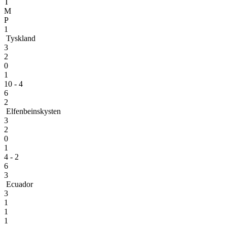
T
M
P
1
Tyskland
3
2
0
1
10 - 4
6
2
Elfenbeinskysten
3
2
0
1
4 - 2
6
3
Ecuador
3
1
1
1