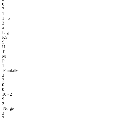
0
2
1
1 - 5
2
#
Lag
KS
S
U
T
M
P
1
Frankrike
3
3
0
0
10 - 2
9
2
Norge
3
2