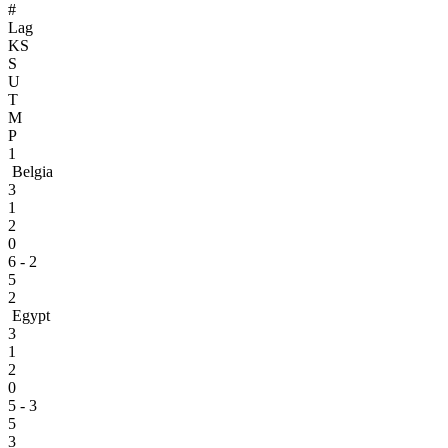
#
Lag
KS
S
U
T
M
P
1
Belgia
3
1
2
0
6 - 2
5
2
Egypt
3
1
2
0
5 - 3
5
3