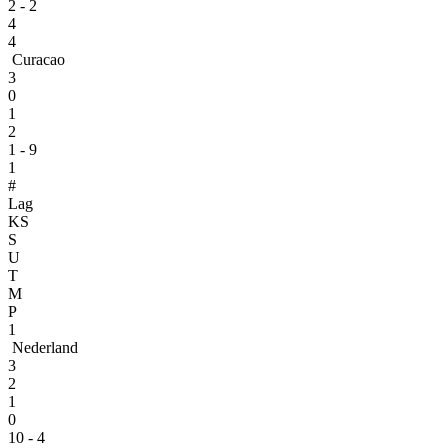
2 - 2
4
4
Curacao
3
0
1
2
1 - 9
1
#
Lag
KS
S
U
T
M
P
1
Nederland
3
2
1
0
10 - 4