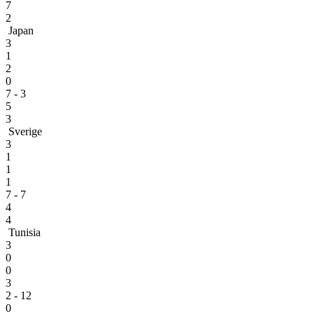
7
2
Japan
3
1
2
0
7 - 3
5
3
Sverige
3
1
1
1
7 - 7
4
4
Tunisia
3
0
0
3
2 - 12
0