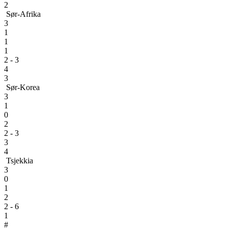
2
Sør-Afrika
3
1
1
1
2 - 3
4
3
Sør-Korea
3
1
0
2
2 - 3
3
4
Tsjekkia
3
0
1
2
2 - 6
1
#