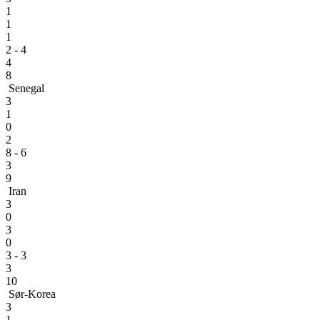
1
1
1
2 - 4
4
8
Senegal
3
1
0
2
8 - 6
3
9
Iran
3
0
3
0
3 - 3
3
10
Sør-Korea
3
1