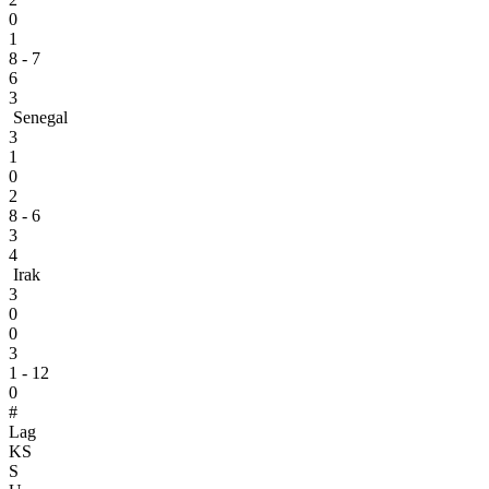
0
1
8 - 7
6
3
Senegal
3
1
0
2
8 - 6
3
4
Irak
3
0
0
3
1 - 12
0
#
Lag
KS
S